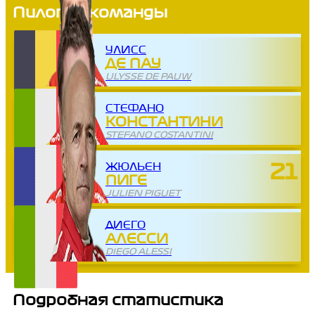
Пилоты команды
УЛИСС
ДЕ ПАУ
ULYSSE DE PAUW
СТЕФАНО
КОНСТАНТИНИ
STEFANO COSTANTINI
ЖЮЛЬЕН
21
ПИГЕ
JULIEN PIGUET
ДИЕГО
АЛЕССИ
DIEGO ALESSI
Подробная статистика