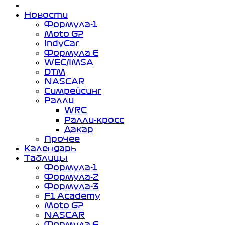
Новости
Формула-1
Moto GP
IndyCar
Формула Е
WEC/IMSA
DTM
NASCAR
Симрейсинг
Ралли
WRC
Ралли-кросс
Дакар
Прочее
Календарь
Таблицы
Формула-1
Формула-2
Формула-3
F1 Academy
Moto GP
NASCAR
Формула Е