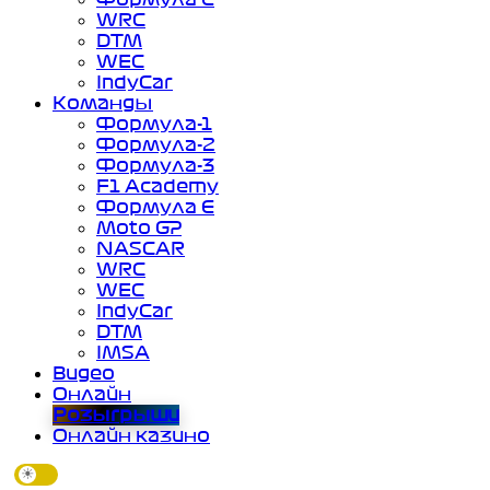
WRC
DTM
WEC
IndyCar
Команды
Формула-1
Формула-2
Формула-3
F1 Academy
Формула Е
Moto GP
NASCAR
WRC
WEC
IndyCar
DTM
IMSA
Видео
Онлайн
Розыгрыши
Онлайн казино