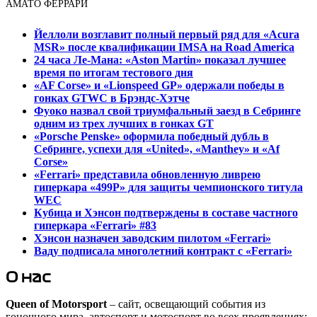
АМАТО ФЕРРАРИ
Йеллоли возглавит полный первый ряд для «Acura
MSR» после квалификации IMSA на Road America
24 часа Ле-Мана: «Aston Martin» показал лучшее
время по итогам тестового дня
«AF Corse» и «Lionspeed GP» одержали победы в
гонках GTWC в Брэндс-Хэтче
Фуоко назвал свой триумфальный заезд в Себринге
одним из трех лучших в гонках GT
«Porsche Penske» оформила победный дубль в
Себринге, успехи для «United», «Manthey» и «Af
Corse»
«Ferrari» представила обновленную ливрею
гиперкара «499P» для защиты чемпионского титула
WEC
Кубица и Хэнсон подтверждены в составе частного
гиперкара «Ferrari» #83
Хэнсон назначен заводским пилотом «Ferrari»
Ваду подписала многолетний контракт с «Ferrari»
О нас
Queen of Motorsport
– сайт, освещающий события из
гоночного мира, автоспорт и мотоспорт во всех проявлениях: