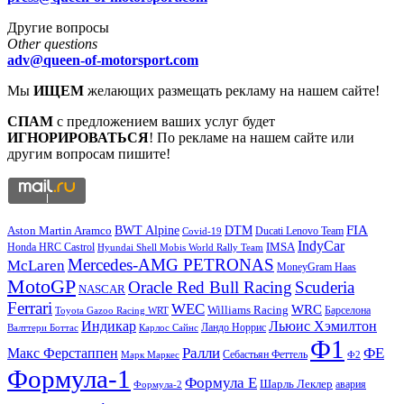
Другие вопросы
Other questions
adv@queen-of-motorsport.com
Мы
ИЩЕМ
желающих размещать рекламу на нашем сайте!
СПАМ
с предложением ваших услуг будет
ИГНОРИРОВАТЬСЯ
! По рекламе на нашем сайте или
другим вопросам пишите!
DTM
FIA
BWT Alpine
Aston Martin Aramco
Ducati Lenovo Team
Covid-19
IndyCar
IMSA
Honda HRC Castrol
Hyundai Shell Mobis World Rally Team
Mercedes-AMG PETRONAS
McLaren
MoneyGram Haas
MotoGP
Oracle Red Bull Racing
Scuderia
NASCAR
Ferrari
WEC
WRC
Williams Racing
Барселона
Toyota Gazoo Racing WRT
Индикар
Льюис Хэмилтон
Валттери Боттас
Ландо Норрис
Карлос Сайнс
Ф1
Ралли
ФЕ
Макс Ферстаппен
Марк Маркес
Себастьян Феттель
Ф2
Формула-1
Формула Е
Шарль Леклер
авария
Формула-2