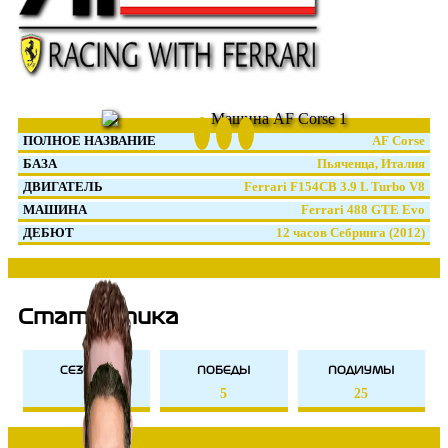
ПОЛНОЕ НАЗВАНИЕ
AF Corse
БАЗА
Пьяченца, Италия
ДВИГАТЕЛЬ
Ferrari F154CB 3.9 L Turbo V8
МАШИНА
Ferrari 488 GTE Evo
ДЕБЮТ
12 часов Себринга (2012)
Статистика
СЕЗОНЫ
ПОБЕДЫ
ПОДИУМЫ
5
5
25