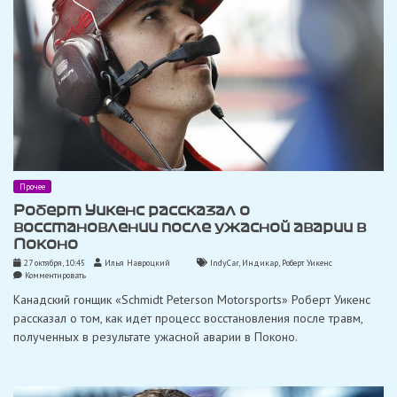
Прочее
Роберт Уикенс рассказал о
восстановлении после ужасной аварии в
Поконо
27 октября, 10:45
Илья Навроцкий
IndyCar
,
Индикар
,
Роберт Уикенс
on
Комментировать
Роберт
Канадский гонщик «Schmidt Peterson Motorsports» Роберт Уикенс
Уикенс
рассказал
рассказал о том, как идет процесс восстановления после травм,
о
полученных в результате ужасной аварии в Поконо.
восстановлении
после
ужасной
аварии
в