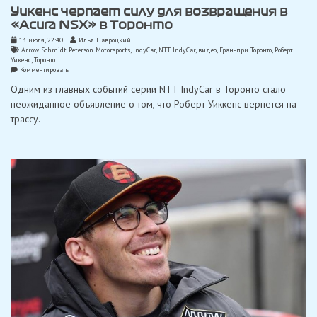
Уикенс черпает силу для возвращения в
«Acura NSX» в Торонто
13 июля, 22:40
Илья Навроцкий
Arrow Schmidt Peterson Motorsports
,
IndyCar
,
NTT IndyCar
,
видео
,
Гран-при Торонто
,
Роберт
Уикенс
,
Торонто
on
Комментировать
Уикенс
Одним из главных событий серии NTT IndyCar в Торонто стало
черпает
силу
неожиданное объявление о том, что Роберт Уиккенс вернется на
для
трассу.
возвращения
в
«Acura
NSX»
в
Торонто