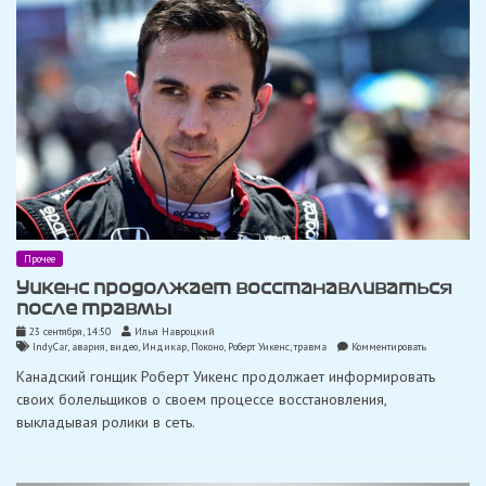
Поконо
Прочее
Уикенс продолжает восстанавливаться
после травмы
23 сентября, 14:50
Илья Навроцкий
on
IndyCar
,
авария
,
видео
,
Индикар
,
Поконо
,
Роберт Уикенс
,
травма
Комментировать
Уикенс
Канадский гонщик Роберт Уикенс продолжает информировать
продолжает
восстанавлив
своих болельщиков о своем процессе восстановления,
после
выкладывая ролики в сеть.
травмы