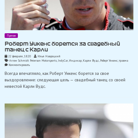
Прочее
Роберт Уикенс борется за свадебный
танец с Карли
22 февраля, 18:20
Илья Навроцкий
Arrow Schmidt Peterson Motorsports
,
IndyCar
,
Индикар
,
Карли Вудс
,
Роберт Уикенс
,
травма
on
Комментировать
Роберт
Всегда впечатляло, как Роберт Уикенс борется за свое
Уикенс
борется
выздоровление: следующая цель — свадебный танец со своей
за
невестой Карли Вудс.
свадебный
танец
с
Карли