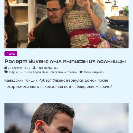
Прочее
Роберт Уикенс был выписан из больницы
28 декабря, 16:15
Илья Навроцкий
on
IndyCar
,
Индикар
,
Карли Вудс
,
Роберт Уикенс
,
травма
Комментировать
Роберт
Канадский гонщик Роберт Уикенс вернулся домой после
Уикенс
был
четырехмесячного нахождения под наблюдением врачей.
выписан
из
больницы