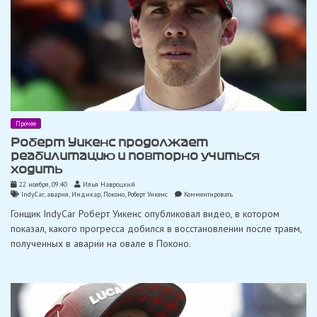
Прочее
Роберт Уикенс продолжает
реабилитацию и повторно учиться
ходить
22 ноября, 09:40
Илья Навроцкий
on
IndyCar
,
авария
,
Индикар
,
Поконо
,
Роберт Уикенс
Комментировать
Роберт
Гонщик IndyCar Роберт Уикенс опубликовал видео, в котором
Уикенс
продолжает
показал, какого прогресса добился в восстановлении после травм,
реабилитацию
полученных в аварии на овале в Поконо.
и
повторно
учиться
ходить