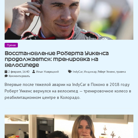
Прочее
Восстановление Роберта Уикенса
продолжается: тренировка на
велосипеде
2 февраля, 16:40
Илья Навроцкий
IndyCar
,
Индикар
,
Роберт Уикенс
,
травма
on
Комментировать
Восстановление
Впервые после тяжелой аварии на IndyCar в Поконо в 2018 году
Роберта
Уикенса
Роберт Уикенс вернулся на велосипед — тренировочное колесо в
продолжается:
реабилитационном центре в Колорадо.
тренировка
на
велосипеде