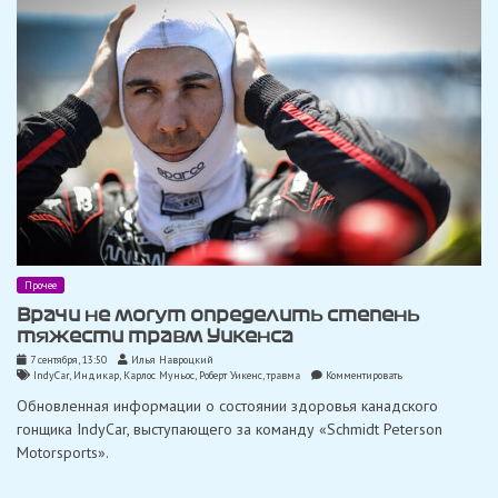
Прочее
Врачи не могут определить степень
тяжести травм Уикенса
7 сентября, 13:50
Илья Навроцкий
on
IndyCar
,
Индикар
,
Карлос Муньос
,
Роберт Уикенс
,
травма
Комментировать
Врачи
Обновленная информации о состоянии здоровья канадского
не
могут
гонщика IndyCar, выступающего за команду «Schmidt Peterson
определить
Motorsports».
степень
тяжести
травм