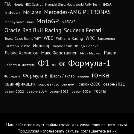
FIA
IMSA
Honda HRC Castrol
Hyundai Shell Mobis World Rally Team
Mercedes-AMG PETRONAS
IndyCar
McLaren
MotoGP
MoneyGram Haas
NASCAR
Oracle Red Bull Racing
Scuderia Ferrari
WEC
WRC
Williams Racing
Барселона
Toyota Gazoo Racing WRT
Индикар
Валттери Боттас
Ландо Норрис
Карлос Сайнс
Ралли
Льюис Хэмилтон
Макс Ферстаппен
Марк Маркес
Ф1
Формула-1
ФЕ
Себастьян Феттель
Ф2
гонка
Формула Е
Шарль Леклер
авария
Формула-2
квалификация
сезон-2020
сезон-2021
коронавирус
регламент
тесты
сезон-2024
сезон-2022
сезон-2025
сезон-2026
Наш сайт использует файлы cookie для улучшения вашего опыта.
Продолжая использовать сайт, вы соглашаетесь на их