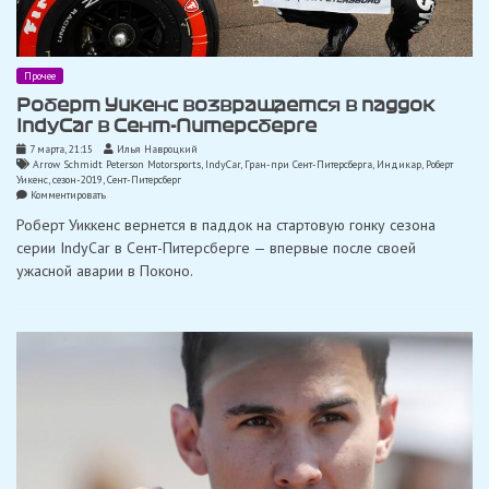
Прочее
Роберт Уикенс возвращается в паддок
IndyCar в Сент-Питерсберге
7 марта, 21:15
Илья Навроцкий
Arrow Schmidt Peterson Motorsports
,
IndyCar
,
Гран-при Сент-Питерсберга
,
Индикар
,
Роберт
Уикенс
,
сезон-2019
,
Сент-Питерсберг
on
Комментировать
Роберт
Роберт Уиккенс вернется в паддок на стартовую гонку сезона
Уикенс
возвращается
серии IndyCar в Сент-Питерсберге — впервые после своей
в
ужасной аварии в Поконо.
паддок
IndyCar
в
Сент-
Питерсберге