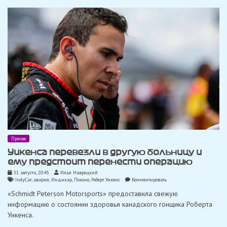
Уикенса
Прочее
Уикенса перевезли в другую больницу и
ему предстоит перенести операцию
31 августа, 20:45
Илья Навроцкий
on
IndyCar
,
авария
,
Индикар
,
Поконо
,
Роберт Уикенс
Комментировать
Уикенса
«Schmidt Peterson Motorsports» предоставила свежую
перевезли
в
информацию о состоянии здоровья канадского гонщика Роберта
другую
Уикенса.
больницу
и