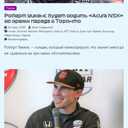
Прочее
Роберт Уикенс будет водить «Acura NSX»
во время парада в Торонто
10 июля, 10:00
Илья Навроцкий
Arrow Schmidt Peterson Motorsports
,
IndyCar
,
NTT IndyCar
,
Гран-при Торонто
,
Индикар
,
Роберт Уикенс
,
Торонто
on
Комментировать
Роберт
Роберт Уикенс — гонщик, который иллюстрирует, что значит никогда
Уикенс
будет
не сдаваться ни при каких обстоятельствах.
водить
«Acura
NSX»
во
время
парада
в
Торонто