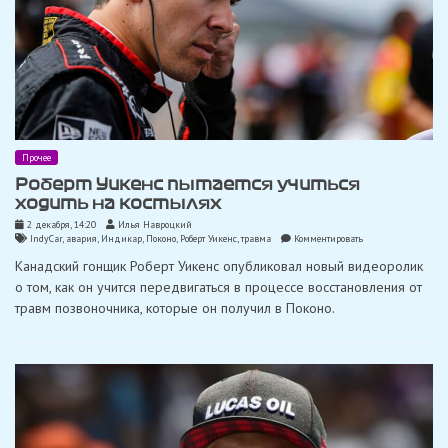
Прочее
Роберт Уикенс пытается учиться
ходить на костылях
2 декабря, 14:20
Илья Навроцкий
on
IndyCar
,
авария
,
Индикар
,
Поконо
,
Роберт Уикенс
,
травма
Комментировать
Роберт
Канадский гонщик Роберт Уикенс опубликовал новый видеоролик
Уикенс
пытается
о том, как он учится передвигаться в процессе восстановления от
учиться
травм позвоночника, которые он получил в Поконо.
ходить
на
костылях