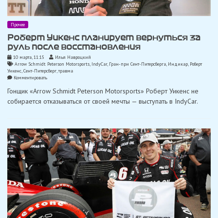
Прочее
Роберт Уикенс планирует вернуться за
руль после восстановления
10 марта, 11:15
Илья Навроцкий
Arrow Schmidt Peterson Motorsports
,
IndyCar
,
Гран-при Сент-Питерсберга
,
Индикар
,
Роберт
Уикенс
,
Сент-Питерсберг
,
травма
on
Комментировать
Роберт
Гонщик «Arrow Schmidt Peterson Motorsports» Роберт Уикенс не
Уикенс
планирует
собирается отказываться от своей мечты — выступать в IndyCar.
вернуться
за
руль
после
восстановления