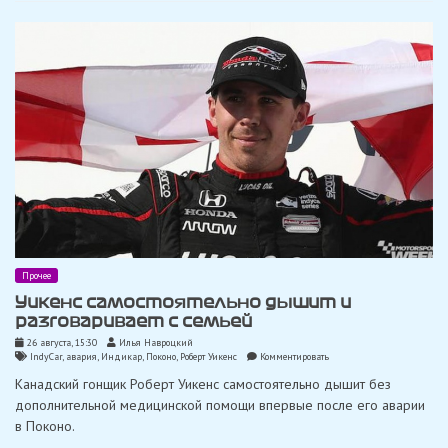
этапе
в
Портленде
Прочее
Уикенс самостоятельно дышит и
разговаривает с семьей
26 августа, 15:30
Илья Навроцкий
on
IndyCar
,
авария
,
Индикар
,
Поконо
,
Роберт Уикенс
Комментировать
Уикенс
Канадский гонщик Роберт Уикенс самостоятельно дышит без
самостоятельно
дышит
дополнительной медицинской помощи впервые после его аварии
и
в Поконо.
разговаривает
с