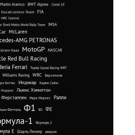
BWT Alpine
 Martin Aramco
Covid-19
FIA
Ducati Lenovo Team
 HRC Castrol
IMSA
i Shell Mobis World Rally Team
Car
McLaren
cedes-AMG PETRONAS
MotoGP
yGram Haas
NASCAR
cle Red Bull Racing
eria Ferrari
Toyota Gazoo Racing WRT
WRC
Williams Racing
Барселона
Индикар
ри Боттас
Карлос Сайнс
Льюис Хэмилтон
 Норрис
Ралли
 Ферстаппен
Марк Маркес
Ф1
ФЕ
тьян Феттель
Ф2
рмула-1
Формула-2
мула Е
Шарль Леклер
авария