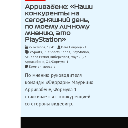
Арривабене: «Наши
конкуренты на
сегодняшний день,
по моему личному
мнению, это
PlayStation»
25 октября, 19:45
Илья Навроцкий
eSports
,
F1 eSports Series
,
PlayStation
,
Scuderia Ferrari
,
киберспорт
,
Маурицио
Арривабене
,
Ф1
,
Формула-1
on
Комментировать
Арривабене:
По мнению руководителя
«Наши
конкуренты
команды «Феррари» Маурицио
на
Арривабене, Формула 1
сегодняшний
день,
сталкивается с конкуренцией
по
со стороны видеоигр.
моему
личному
мнению,
это
PlayStation»