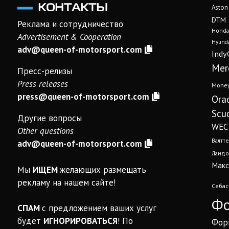
КОНТАКТЫ
Aston
DTM
Реклама и сотрудничество
Honda
Advertisement & Cooperation
Hyunda
adv@queen-of-motorsport.com
Indy
Mer
Пресс-релизы
Press releases
Mone
press@queen-of-motorsport.com
Ora
Scud
Другие вопросы
WEC
Other questions
Валтте
adv@queen-of-motorsport.com
Ландо
Макс
Мы
ИЩЕМ
желающих размещать
рекламу на нашем сайте!
Себас
Фо
СПАМ
с предложением ваших услуг
будет
ИГНОРИРОВАТЬСЯ
! По
Фор