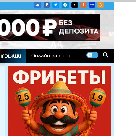
угих гоночных серий
ыгрыши
Онлайн казино