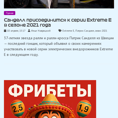
Прочее
Санделл присоединится к серии Extreme E
в сезоне 2021 года
10 апреля, 15:17
Илья Навроцкий
Extreme E
,
Патрик Санделл
,
сезон-2021
37-летняя звезда ралли и ралли-кросса Патрик Санделл из Швеции
— последний гонщик, который объявил о своих намерениях
участвовать в новой серии электрических внедорожников Extreme
E в следующем году.