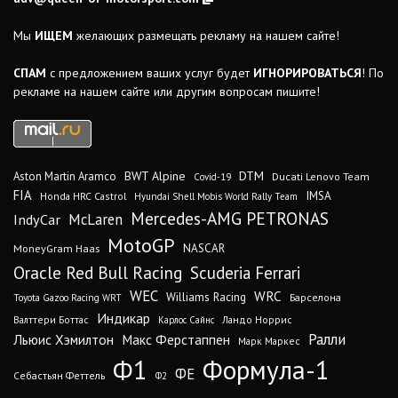
Мы
ИЩЕМ
желающих размещать рекламу на нашем сайте!
СПАМ
с предложением ваших услуг будет
ИГНОРИРОВАТЬСЯ
! По
рекламе на нашем сайте или другим вопросам пишите!
DTM
BWT Alpine
Aston Martin Aramco
Ducati Lenovo Team
Covid-19
FIA
IMSA
Honda HRC Castrol
Hyundai Shell Mobis World Rally Team
Mercedes-AMG PETRONAS
IndyCar
McLaren
MotoGP
MoneyGram Haas
NASCAR
Oracle Red Bull Racing
Scuderia Ferrari
WEC
WRC
Williams Racing
Барселона
Toyota Gazoo Racing WRT
Индикар
Валттери Боттас
Ландо Норрис
Карлос Сайнс
Ралли
Льюис Хэмилтон
Макс Ферстаппен
Марк Маркес
Ф1
Формула-1
ФЕ
Себастьян Феттель
Ф2