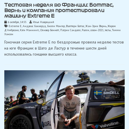
Тестовая неделя во Франции: Боттас,
Вернь и компания протестировали
машину Extreme E
6 октября, 14:55
Илья Навроцкий
Extreme E
,
Андреас Баккеруд
,
Билли Монгер
,
Валттери Боттас
,
Жан-Эрик Вернь
,
Жером
Д'Амброзио
,
Кэти Маннингс
,
Оливер Беннетт
,
Патрик Санделл
,
Ралли
,
сезон-2021
,
тесты
,
Тимми
Хансен
Гоночная серия Extreme E по бездорожью провела неделю тестов
на юге Франции: в Шато де Ластур в течение шести дней
использовались гонщики высшего класса.