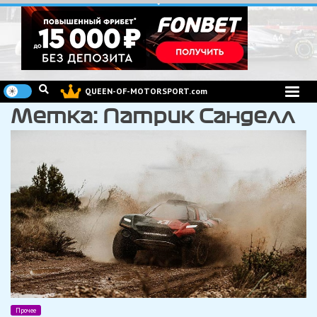
Перейти
к
содержимому
QUEEN-OF-MOTORSPORT.com
Метка:
Патрик Санделл
Прочее