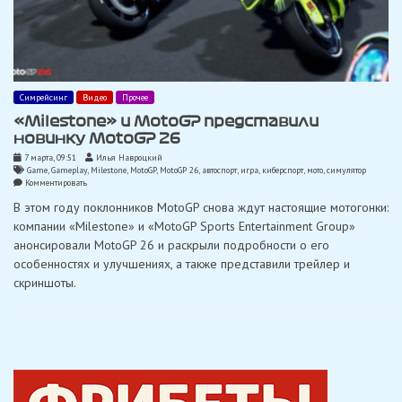
Симрейсинг
Видео
Прочее
«Milestone» и MotoGP представили
новинку MotoGP 26
7 марта, 09:51
Илья Навроцкий
Game
,
Gameplay
,
Milestone
,
MotoGP
,
MotoGP 26
,
автоспорт
,
игра
,
киберспорт
,
мото
,
симулятор
on
Комментировать
«Milestone»
В этом году поклонников MotoGP снова ждут настоящие мотогонки:
и
MotoGP
компании «Milestone» и «MotoGP Sports Entertainment Group»
представили
анонсировали MotoGP 26 и раскрыли подробности о его
новинку
MotoGP
особенностях и улучшениях, а также представили трейлер и
26
скриншоты.