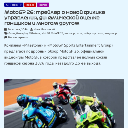
Симрейсинг
Видео
Прочее
MotoGP 26: трейлер о новой физике
управления, динамической оценке
гонщиков и многом другом
26 апреля, 10:46
Илья Навроцкий
Game
,
Gameplay
,
Milestone
,
MotoGP
,
MotoGP 26
,
автоспорт
,
игра
,
киберспорт
,
мото
,
симулятор
on
Комментировать
MotoGP
Компания «Milestone» и «MotoGP Sports Entertainment Group»
26:
трейлер
предлагают подробный обзор MotoGP 26, официальной
о
видеоигры MotoGP, в которой представлен полный состав
новой
физике
гонщиков сезона 2026 года, незадолго до ее выхода.
управления,
динамической
оценке
гонщиков
и
многом
другом