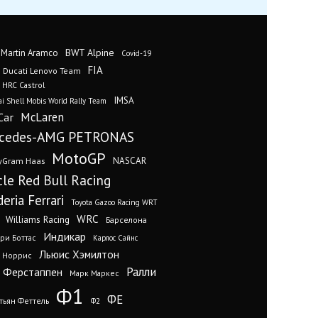
BWT Alpine
 Martin Aramco
Covid-19
FIA
Ducati Lenovo Team
 HRC Castrol
IMSA
i Shell Mobis World Rally Team
Car
McLaren
cedes-AMG PETRONAS
MotoGP
yGram Haas
NASCAR
cle Red Bull Racing
eria Ferrari
Toyota Gazoo Racing WRT
WRC
Williams Racing
Барселона
Индикар
ри Боттас
Карлос Сайнс
Льюис Хэмилтон
 Норрис
Ралли
 Ферстаппен
Марк Маркес
Ф1
ФЕ
тьян Феттель
Ф2