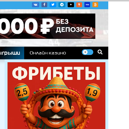
угих гоночных серий
ыгрыши
Онлайн казино