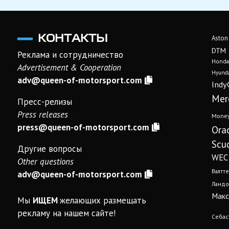
КОНТАКТЫ
Aston
DTM
Реклама и сотрудничество
Honda
Advertisement & Cooperation
Hyunda
adv@queen-of-motorsport.com
Indy
Mer
Пресс-релизы
Press releases
Mone
press@queen-of-motorsport.com
Ora
Scud
Другие вопросы
WEC
Other questions
Валтте
adv@queen-of-motorsport.com
Ландо
Макс
Мы
ИЩЕМ
желающих размещать
рекламу на нашем сайте!
Себас