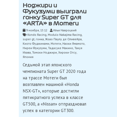
Ноджири и
Фукузуми выиграли
гонку Super GT для
«ARTA» в Мотеги
9 ноября, 13:12
Илья Навроцкий
Kondo Racing
,
Modulo Nakajima Racing
,
super gt
,
гонка
,
Жоао Паулу де Оливейра
,
Киото Фуджинами
,
Мотеги
,
Наоки Ямамото
,
Ниреи Фукузуми
,
Тадасуке Макино
,
Такуя
Изава
,
Томоки Ноджири
,
Хироки Отсу
,
Япония
Седьмой этап японского
чемпионата Super GT 2020 года
на трассе Мотеги был
возглавлен машиной «Honda
NSX-GT», которые достигли
пятикратного успеха в классе
GT500, а «Nissan» отпраздновал
успех в категории GT300.