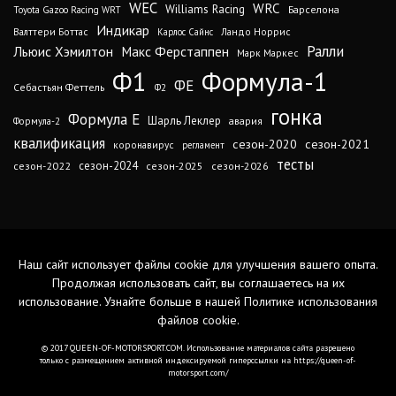
WEC
WRC
Williams Racing
Барселона
Toyota Gazoo Racing WRT
Индикар
Валттери Боттас
Ландо Норрис
Карлос Сайнс
Ралли
Льюис Хэмилтон
Макс Ферстаппен
Марк Маркес
Ф1
Формула-1
ФЕ
Себастьян Феттель
Ф2
гонка
Формула Е
Шарль Леклер
авария
Формула-2
квалификация
сезон-2020
сезон-2021
коронавирус
регламент
тесты
сезон-2024
сезон-2022
сезон-2025
сезон-2026
Наш сайт использует файлы cookie для улучшения вашего опыта.
Продолжая использовать сайт, вы соглашаетесь на их
использование. Узнайте больше в нашей
Политике использования
файлов cookie
.
© 2017 QUEEN-OF-MOTORSPORT.COM. Использование материалов сайта разрешено
только с размещением активной индексируемой гиперссылки на https://queen-of-
motorsport.com/