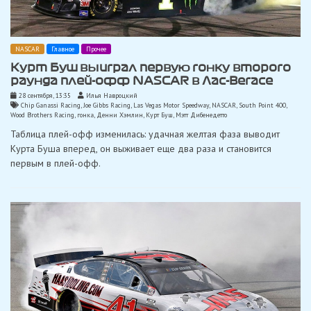
NASCAR
Главное
Прочее
Курт Буш выиграл первую гонку второго
раунда плей-офф NASCAR в Лас-Вегасе
28 сентября, 13:35
Илья Навроцкий
Chip Ganassi Racing
,
Joe Gibbs Racing
,
Las Vegas Motor Speedway
,
NASCAR
,
South Point 400
,
Wood Brothers Racing
,
гонка
,
Денни Хэмлин
,
Курт Буш
,
Мэтт Дибенедетто
Таблица плей-офф изменилась: удачная желтая фаза выводит
Курта Буша вперед, он выживает еще два раза и становится
первым в плей-офф.