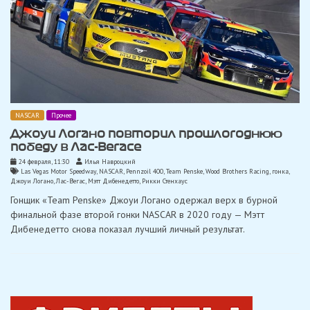
NASCAR
Прочее
Джоуи Логано повторил прошлогоднюю
победу в Лас-Вегасе
24 февраля, 11:30
Илья Навроцкий
Las Vegas Motor Speedway
,
NASCAR
,
Pennzoil 400
,
Team Penske
,
Wood Brothers Racing
,
гонка
,
Джоуи Логано
,
Лас-Вегас
,
Мэтт Дибенедетто
,
Рикки Стенхаус
Гонщик «Team Penske» Джоуи Логано одержал верх в бурной
финальной фазе второй гонки NASCAR в 2020 году — Мэтт
Дибенедетто снова показал лучший личный результат.