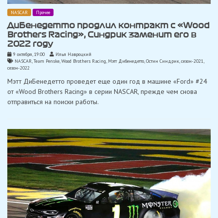
NASCAR
Прочее
ДиБенедетто продлил контракт с «Wood
Brothers Racing», Синдрик заменит его в
2022 году
9 октября, 19:00
Илья Навроцкий
NASCAR
,
Team Penske
,
Wood Brothers Racing
,
Мэтт Дибенедетто
,
Остин Синдрик
,
сезон-2021
,
сезон-2022
Мэтт ДиБенедетто проведет еще один год в машине «Ford» #24
от «Wood Brothers Racing» в серии NASCAR, прежде чем снова
отправиться на поиски работы.