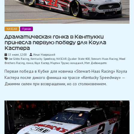
NASCAR
Прочее
Драматическая гонка в Кентукки
принесла первую победу для Коула
Кастера
13 июля, 12:00
Илья Навроцкий
Joe Gibbs Racing
,
Kentucky Speedway
,
NASCAR
,
Quaker State 400
,
Stewart-Haas Racing
,
Wood
Brothers Racing
,
гонка
,
Коул Кастер
,
Мартин Труэкс-младший
,
Мэтт Дибенедетто
Первая победа в Кубке для новичка «Stewart-Haas Racing» Коула
Кастера после дикого финиша на трассе «Kentucky Speedway» —
Джимми силен при возвращении, но со столкновением.