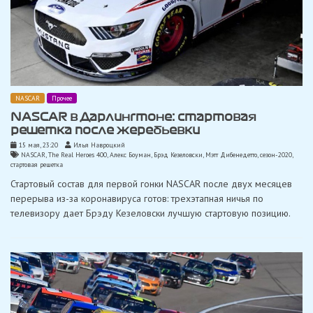
NASCAR
Прочее
NASCAR в Дарлингтоне: стартовая
решетка после жеребьевки
15 мая, 23:20
Илья Навроцкий
NASCAR
,
The Real Heroes 400
,
Алекс Боуман
,
Брэд Кезеловски
,
Мэтт Дибенедетто
,
сезон-2020
,
стартовая решетка
Стартовый состав для первой гонки NASCAR после двух месяцев
перерыва из-за коронавируса готов: трехэтапная ничья по
телевизору дает Брэду Кезеловски лучшую стартовую позицию.