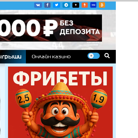
угих гоночных серий
ыгрыши
Онлайн казино