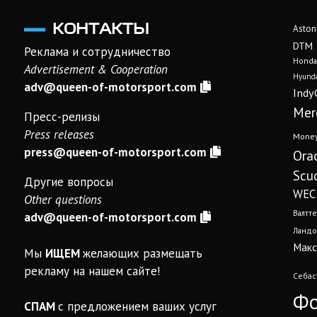
КОНТАКТЫ
Aston
DTM
Реклама и сотрудничество
Honda
Advertisement & Cooperation
Hyunda
adv@queen-of-motorsport.com
Indy
Mer
Пресс-релизы
Press releases
Mone
press@queen-of-motorsport.com
Ora
Scud
Другие вопросы
WEC
Other questions
Валтте
adv@queen-of-motorsport.com
Ландо
Макс
Мы
ИЩЕМ
желающих размещать
рекламу на нашем сайте!
Себас
Фо
СПАМ
с предложением ваших услуг