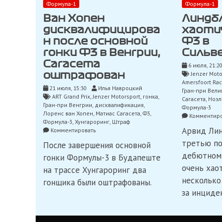
Формула-1
Формула-1
Ван Хопен
Линдб
дисквалифицирова
хаоти
н после основной
Ф3 в
гонки Ф3 в Венгрии,
Сильв
Сагасета
6 июля, 21:2
Jenzer Moto
оштрафован
Amersfoort Rac
21 июля, 15:30
Илья Навроцкий
Гран-при Вел
ART Grand Prix
,
Jenzer Motorsport
,
гонка
,
Сагасета
,
Ноэл
Гран-при Венгрии
,
дисквалификация
,
Формула-3
Лоренс ван Хопен
,
Матиас Сагасета
,
Ф3
,
Комментиро
Формула-3
,
Хунгароринг
,
Штраф
Арвид Ли
on
Комментировать
Ван
третью по
После завершения основной
Хопен
дебютном 
дисквалифицирован
гонки Формулы-3 в Будапеште
после
очень хао
на трассе Хунгароринг два
основной
несколько
гонки
гонщика были оштрафованы.
Ф3
за инциде
в
Венгрии,
Сагасета