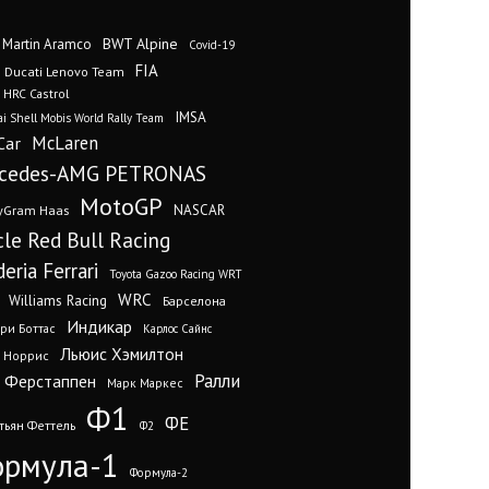
BWT Alpine
 Martin Aramco
Covid-19
FIA
Ducati Lenovo Team
 HRC Castrol
IMSA
i Shell Mobis World Rally Team
Car
McLaren
cedes-AMG PETRONAS
MotoGP
yGram Haas
NASCAR
cle Red Bull Racing
eria Ferrari
Toyota Gazoo Racing WRT
WRC
Williams Racing
Барселона
Индикар
ри Боттас
Карлос Сайнс
Льюис Хэмилтон
 Норрис
Ралли
 Ферстаппен
Марк Маркес
Ф1
ФЕ
тьян Феттель
Ф2
рмула-1
Формула-2