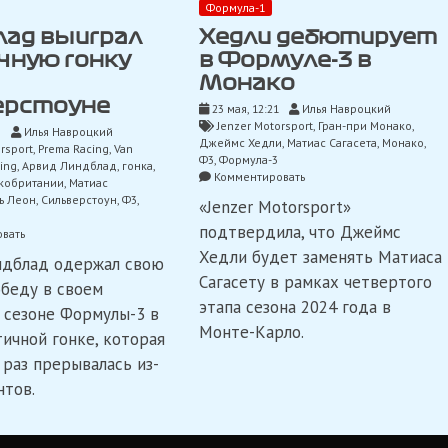
Формула-1
лад выиграл
Хедли дебютирует
чную гонку
в Формуле-3 в
Монако
ерстоуне
23 мая, 12:21
Илья Навроцкий
Jenzer Motorsport
,
Гран-при Монако
,
0
Илья Навроцкий
Джеймс Хедли
,
Матиас Сагасета
,
Монако
,
rsport
,
Prema Racing
,
Van
Ф3
,
Формула-3
ing
,
Арвид Линдблад
,
гонка
,
on
Комментировать
икобритании
,
Матиас
Хедли
ь Леон
,
Сильверстоун
,
Ф3
,
«Jenzer Motorsport»
дебютирует
в
подтвердила, что Джеймс
on
вать
Формуле-3
Линдблад
Хедли будет заменять Матиаса
ндблад одержал свою
в
выиграл
Монако
Сагасету в рамках четвертого
хаотичную
беду в своем
гонку
этапа сезона 2024 года в
сезоне Формулы-3 в
Ф3
Монте-Карло.
в
тичной гонке, которая
Сильверстоуне
 раз прерывалась из-
нтов.