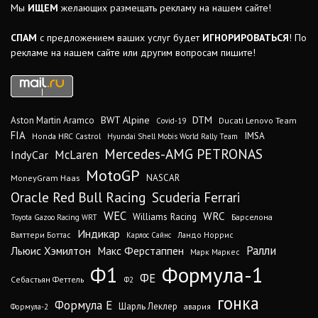
Мы
ИЩЕМ
желающих размещать рекламу на нашем сайте!
СПАМ
с предложением ваших услуг будет
ИГНОРИРОВАТЬСЯ
! По
рекламе на нашем сайте или другим вопросам пишите!
DTM
BWT Alpine
Aston Martin Aramco
Ducati Lenovo Team
Covid-19
FIA
IMSA
Honda HRC Castrol
Hyundai Shell Mobis World Rally Team
Mercedes-AMG PETRONAS
IndyCar
McLaren
MotoGP
MoneyGram Haas
NASCAR
Oracle Red Bull Racing
Scuderia Ferrari
WEC
WRC
Williams Racing
Барселона
Toyota Gazoo Racing WRT
Индикар
Валттери Боттас
Ландо Норрис
Карлос Сайнс
Ралли
Льюис Хэмилтон
Макс Ферстаппен
Марк Маркес
Ф1
Формула-1
ФЕ
Себастьян Феттель
Ф2
гонка
Формула Е
Шарль Леклер
авария
Формула-2