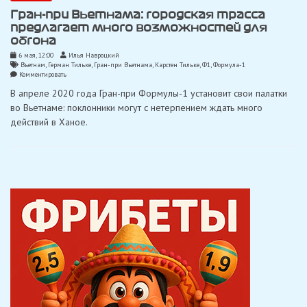
Гран-при Вьетнама: городская трасса
предлагает много возможностей для
обгона
6 мая, 12:00
Илья Навроцкий
Вьетнам
,
Герман Тильке
,
Гран-при Вьетнама
,
Карстен Тильке
,
Ф1
,
Формула-1
on
Комментировать
Гран-
В апреле 2020 года Гран-при Формулы-1 установит свои палатки
при
Вьетнама:
во Вьетнаме: поклонники могут с нетерпением ждать много
городская
действий в Ханое.
трасса
предлагает
много
возможностей
для
обгона