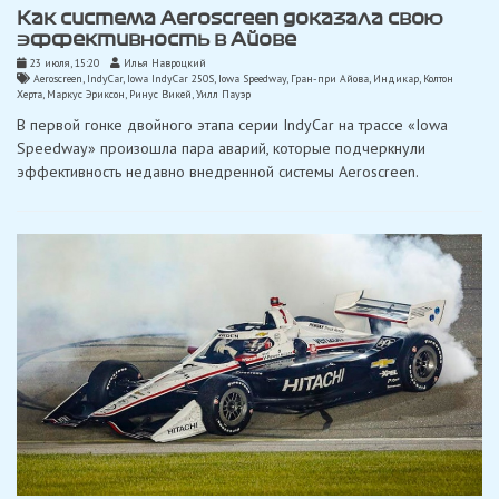
Как система Aeroscreen доказала свою
эффективность в Айове
23 июля, 15:20
Илья Навроцкий
Aeroscreen
,
IndyCar
,
Iowa IndyCar 250S
,
Iowa Speedway
,
Гран-при Айова
,
Индикар
,
Колтон
Херта
,
Маркус Эриксон
,
Ринус Викей
,
Уилл Пауэр
В первой гонке двойного этапа серии IndyCar на трассе «Iowa
Speedway» произошла пара аварий, которые подчеркнули
эффективность недавно внедренной системы Aeroscreen.