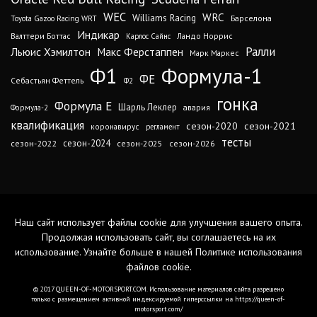
WEC
WRC
Williams Racing
Барселона
Toyota Gazoo Racing WRT
Индикар
Валттери Боттас
Ландо Норрис
Карлос Сайнс
Ралли
Льюис Хэмилтон
Макс Ферстаппен
Марк Маркес
Ф1
Формула-1
ФЕ
Себастьян Феттель
Ф2
гонка
Формула Е
Шарль Леклер
авария
Формула-2
квалификация
сезон-2020
сезон-2021
коронавирус
регламент
тесты
сезон-2024
сезон-2022
сезон-2025
сезон-2026
Наш сайт использует файлы cookie для улучшения вашего опыта.
Продолжая использовать сайт, вы соглашаетесь на их
использование. Узнайте больше в нашей
Политике использования
файлов cookie
.
© 2017 QUEEN-OF-MOTORSPORT.COM. Использование материалов сайта разрешено
только с размещением активной индексируемой гиперссылки на https://queen-of-
motorsport.com/