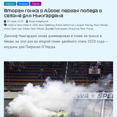
IndyCar
Главное
Прочее
Вторая гонка в Айове: первая победа в
сезоне для Ньюгардена
19 июля, 12:33
Илья Навроцкий
IndyCar
,
Iowa IndyCar 250S
,
Iowa Speedway
,
Rahal Letterman Lanigan Racing
,
Team Penske
,
гонка
,
Гран-при Айова
,
Грэм Рэйхол
,
Джозеф Ньюгарден
,
Индикар
,
Уилл Пауэр
Джозеф Ньюгарден снова доминировал в гонке на трассе в
Айове, на этот раз во второй гонке двойного этапа 2020 года —
неудача для Патрисио О’Уорда.