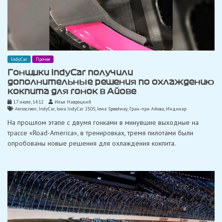
IndyCar
Прочее
Гонщики IndyCar получили
дополнительные решения по охлаждению
кокпита для гонок в Айове
17 июля, 14:12
Илья Навроцкий
Aeroscreen
,
IndyCar
,
Iowa IndyCar 250S
,
Iowa Speedway
,
Гран-при Айова
,
Индикар
На прошлом этапе с двумя гонками в минувшие выходные на
трассе «Road-America», в тренировках, тремя пилотами были
опробованы новые решения для охлаждения кокпита.