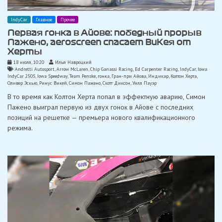
IndyCar
Главное
Прочее
Первая гонка в Айове: победный прорыв
Пажено, aeroscreen спасает ВиКея от
Херты
18 июля, 10:20
Илья Навроцкий
Andretti Autosport
,
Arrow McLaren
,
Chip Ganassi Racing
,
Ed Carpenter Racing
,
IndyCar
,
Iowa
IndyCar 250S
,
Iowa Speedway
,
Team Penske
,
гонка
,
Гран-при Айова
,
Индикар
,
Колтон Херта
,
Оливер Эскью
,
Ринус Викей
,
Симон Пажено
,
Скотт Диксон
,
Уилл Пауэр
В то время как Колтон Херта попал в эффектную аварию, Симон
Пажено выиграл первую из двух гонок в Айове с последних
позиций на решетке — премьера нового квалификационного
режима.