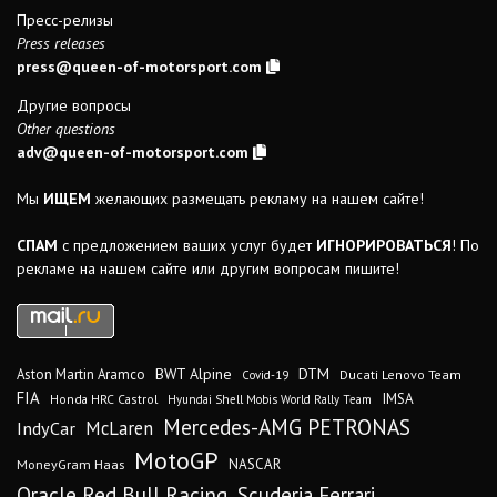
Пресс-релизы
Press releases
press@queen-of-motorsport.com
Другие вопросы
Other questions
adv@queen-of-motorsport.com
Мы
ИЩЕМ
желающих размещать рекламу на нашем сайте!
СПАМ
с предложением ваших услуг будет
ИГНОРИРОВАТЬСЯ
! По
рекламе на нашем сайте или другим вопросам пишите!
DTM
BWT Alpine
Aston Martin Aramco
Ducati Lenovo Team
Covid-19
FIA
IMSA
Honda HRC Castrol
Hyundai Shell Mobis World Rally Team
Mercedes-AMG PETRONAS
IndyCar
McLaren
MotoGP
MoneyGram Haas
NASCAR
Oracle Red Bull Racing
Scuderia Ferrari