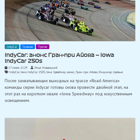
IndyCar
Главное
Прочее
IndyCar: анонс Гран-при Айова — Iowa
IndyCar 250s
17 июля, 11:29
Илья Навроцкий
IndyCar
,
Iowa IndyCar 250S
,
Iowa Speedway
,
анонс
,
Гран-при Айова
,
Индикар
,
превью
После захватывающих выходных на трассе «Road-America»
команды серии Indycar готовы снова провести двойной этап, на
этот раз на коротком овале «Iowa Speedway» под искусственным
освещением.