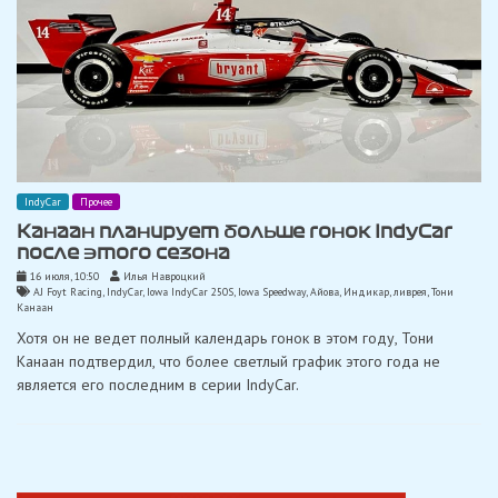
IndyCar
Прочее
Канаан планирует больше гонок IndyCar
после этого сезона
16 июля, 10:50
Илья Навроцкий
AJ Foyt Racing
,
IndyCar
,
Iowa IndyCar 250S
,
Iowa Speedway
,
Айова
,
Индикар
,
ливрея
,
Тони
Канаан
Хотя он не ведет полный календарь гонок в этом году, Тони
Канаан подтвердил, что более светлый график этого года не
является его последним в серии IndyCar.