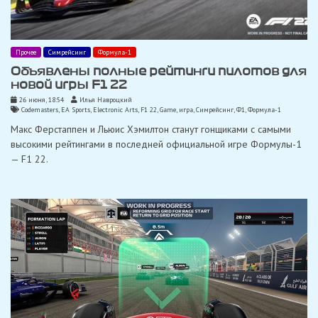
Прочее
Симрейсинг
Формула-1
Объявлены полные рейтинги пилотов для
новой игры F1 22
26 июня, 18:54
Илья Навроцкий
Codemasters
,
EA Sports
,
Electronic Arts
,
F1 22
,
Game
,
игра
,
Симрейсинг
,
Ф1
,
Формула-1
Макс Ферстаппен и Льюис Хэмилтон станут гонщиками с самыми
высокими рейтингами в последней официальной игре Формулы-1
— F1 22.