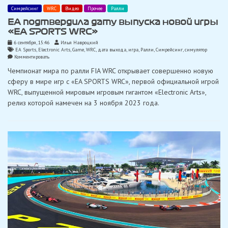
Симрейсинг
WRC
Видео
Прочее
Ралли
EA подтвердила дату выпуска новой игры
«EA SPORTS WRC»
6 сентября, 15:46
Илья Навроцкий
EA Sports
,
Electronic Arts
,
Game
,
WRC
,
дата выхода
,
игра
,
Ралли
,
Симрейсинг
,
симулятор
on
Комментировать
EA
Чемпионат мира по ралли FIA WRC открывает совершенно новую
подтвердила
дату
сферу в мире игр с «EA SPORTS WRC», первой официальной игрой
выпуска
WRC, выпущенной мировым игровым гигантом «Electronic Arts»,
новой
игры
релиз которой намечен на 3 ноября 2023 года.
«EA
SPORTS
WRC»