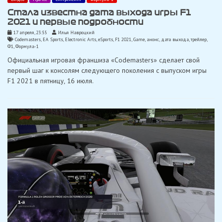
Стала известна дата выхода игры F1
2021 и первые подробности
17 апреля, 23:55
Илья Навроцкий
Codemasters
,
EA Sports
,
Electronic Arts
,
eSports
,
F1 2021
,
Game
,
анонс
,
дата выхода
,
трейлер
,
Ф1
,
Формула-1
Официальная игровая франшиза «Codemasters» сделает свой
первый шаг к консолям следующего поколения с выпуском игры
F1 2021 в пятницу, 16 июля.