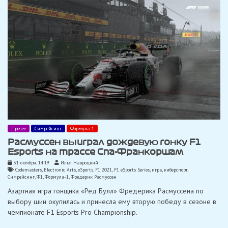
Прочее
Симрейсинг
Формула-1
Расмуссен выиграл дождевую гонку F1
Esports на трассе Спа-Франкоршам
31 октября, 14:19
Илья Навроцкий
Codemasters
,
Electronic Arts
,
eSports
,
F1 2021
,
F1 eSports Series
,
игра
,
киберспорт
,
Симрейсинг
,
Ф1
,
Формула-1
,
Фредерик Расмуссен
Азартная игра гонщика «Ред Булл» Фредерика Расмуссена по
выбору шин окупилась и принесла ему вторую победу в сезоне в
чемпионате F1 Esports Pro Championship.