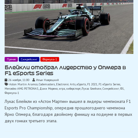
Прочее
Симрейсинг
Формула-1
Блейкли отобрал лидерство у Опмера в
F1 eSports Series
26 ноября, 11:00
Илья Навроцкий
Aston Martin Aramco
,
Codemasters
,
Electronic Arts
,
eSports
,
F1 2021
,
F1 eSports Series
,
Mercedes-AMG PETRONAS
,
Дани Морено
,
игра
,
киберспорт
,
Лукас Блейкли
,
Симрейсинг
,
Ф1
,
Формула-1
Лукас Блейкли из «Астон Мартин» вышел в лидеры чемпионата F1
Esports Pro Championship, опередив прошлогоднего чемпиона
Ярно Опмера, благодаря двойному финишу на подиуме в первых
двух гонках третьего этапа.