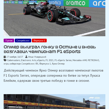
Прочее
Симрейсинг
Формула-1
Опмер выиграл гонку в Остине и вновь
возглавил чемпионат F1 eSports
27 ноября, 16:37
Илья Навроцкий
Codemasters
,
Electronic Arts
,
eSports
,
F1 2021
,
F1 eSports Series
,
Mercedes-AMG PETRONAS
,
игра
,
киберспорт
,
Симрейсинг
,
Ф1
,
Формула-1
,
Ярно Опмер
Действующий чемпион Ярно Опмер возглавил чемпионат пилотов
F1 Esports Series, опередив соперника по битве за титул Лукаса
Блейкли, одержав свою третью победу в гонке в сезоне.