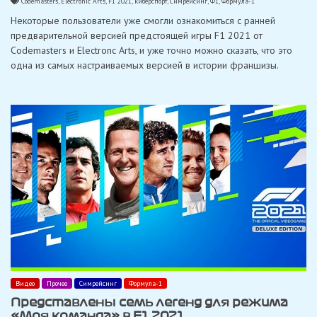
Codemasters
,
Electronic Arts
,
F1 2021
,
киберспорт
,
Симрейсинг
,
Ф1
,
Формула-1
Некоторые пользователи уже смогли ознакомиться с ранней
предварительной версией предстоящей игры F1 2021 от
Codemasters и Electronc Arts, и уже точно можно сказать, что это
одна из самых настраиваемых версией в истории франшизы.
Видео
Прочее
Симрейсинг
Формула-1
Представлены семь легенд для режима
«Моя команда» в F1 2021