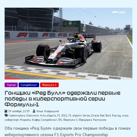
Прочее
Симрейсинг
Формула-1
Гонщики «Ред Булл» одержали первые
победы в киберспортивной серии
Формулы-1
29 октября, 15:59
Илья Навроцкий
Codemasters
,
Electronic Arts
,
eSports
,
F1 2021
,
F1 eSports Series
,
Oracle Red Bull Racing
,
игра
,
киберспорт
,
Марсель Кифер
,
Симрейсинг
,
Ф1
,
Формула-1
,
Фредерик Расмуссен
Оба гонщика «Ред Булл» одержали свои первые победы в гонках
киберспортивного сезона F1 Esports Pro Championship.