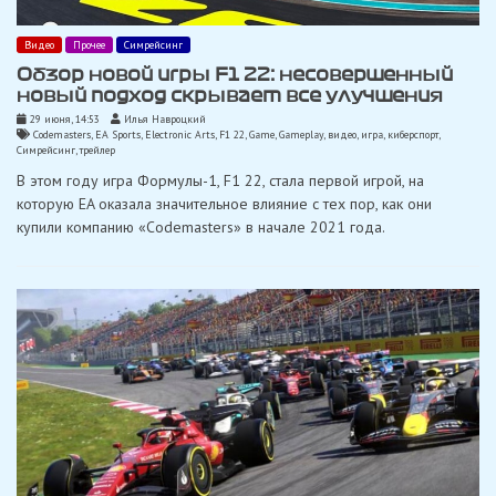
Видео
Прочее
Симрейсинг
Обзор новой игры F1 22: несовершенный
новый подход скрывает все улучшения
29 июня, 14:53
Илья Навроцкий
Codemasters
,
EA Sports
,
Electronic Arts
,
F1 22
,
Game
,
Gameplay
,
видео
,
игра
,
киберспорт
,
Симрейсинг
,
трейлер
В этом году игра Формулы-1, F1 22, стала первой игрой, на
которую EA оказала значительное влияние с тех пор, как они
купили компанию «Codemasters» в начале 2021 года.