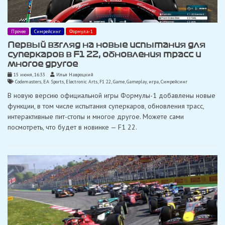
Прочее
Симрейсинг
Формула-1
Первый взгляд на новые испытания для
суперкаров в F1 22, обновления трасс и
многое другое
15 июня, 16:33
Илья Навроцкий
Codemasters
,
EA Sports
,
Electronic Arts
,
F1 22
,
Game
,
Gameplay
,
игра
,
Симрейсинг
В новую версию официальной игры Формулы-1 добавлены новые
функции, в том числе испытания суперкаров, обновления трасс,
интерактивные пит-стопы и многое другое. Можете сами
посмотреть, что будет в новинке — F1 22.