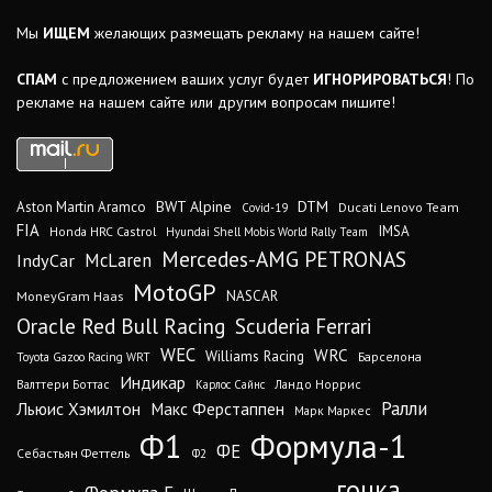
Мы
ИЩЕМ
желающих размещать рекламу на нашем сайте!
СПАМ
с предложением ваших услуг будет
ИГНОРИРОВАТЬСЯ
! По
рекламе на нашем сайте или другим вопросам пишите!
DTM
BWT Alpine
Aston Martin Aramco
Ducati Lenovo Team
Covid-19
FIA
IMSA
Honda HRC Castrol
Hyundai Shell Mobis World Rally Team
Mercedes-AMG PETRONAS
IndyCar
McLaren
MotoGP
MoneyGram Haas
NASCAR
Oracle Red Bull Racing
Scuderia Ferrari
WEC
WRC
Williams Racing
Барселона
Toyota Gazoo Racing WRT
Индикар
Валттери Боттас
Ландо Норрис
Карлос Сайнс
Ралли
Льюис Хэмилтон
Макс Ферстаппен
Марк Маркес
Ф1
Формула-1
ФЕ
Себастьян Феттель
Ф2
гонка