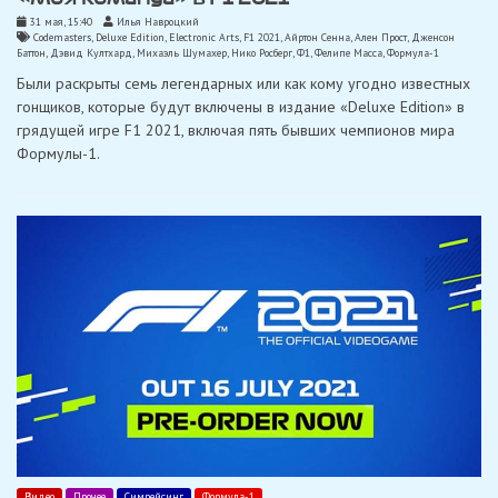
31 мая, 15:40
Илья Навроцкий
Codemasters
,
Deluxe Edition
,
Electronic Arts
,
F1 2021
,
Айртон Сенна
,
Ален Прост
,
Дженсон
Баттон
,
Дэвид Култхард
,
Михаэль Шумахер
,
Нико Росберг
,
Ф1
,
Фелипе Масса
,
Формула-1
Были раскрыты семь легендарных или как кому угодно известных
гонщиков, которые будут включены в издание «Deluxe Edition» в
грядущей игре F1 2021, включая пять бывших чемпионов мира
Формулы-1.
Видео
Прочее
Симрейсинг
Формула-1