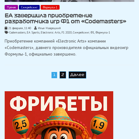
Прочее
Симрейсинг
Формула-1
EA завершила приобретение
разработчика игр Ф1 от «Codemasters»
21 февраля, 11:40
Илья Навроцкий
Codemasters
,
EA Sports
,
Electronic Arts
,
F1 2020
,
Симрейсинг
,
Ф1
,
Формула-1
Приобретение компанией «Electronic Arts» компании
«Codemasters», давнего производителя официальных видеоигр
Формулы-1, официально завершено.
Навигация
2
Далее
1
по
записям