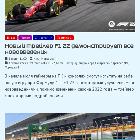
Видео
Прочее
Симрейсинг
Формула-1
Новый трейлер F1 22 демонстрирует все
нововведения
6 июня, 11:00
Илья Навроцкий
Codemasters
,
Electronic Arts
,
F1 22
,
Game
,
Gameplay
,
видео
,
игра
,
Симрейсинг
,
трейлер
,
Ф1
,
Формула-1
В начале июля геймеры на ПК и консолях смогут испытать на себе
новую игру про Формулу-1 — F1 22, с некоторыми улучшениями и
нововведениями, помимо изменений сезона 2022 года — трейлер
с некоторыми подробностями.