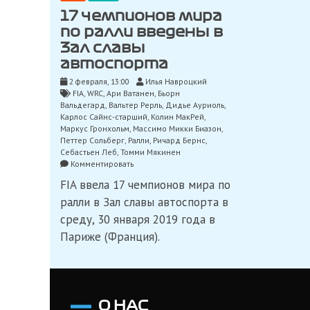
17 чемпионов мира
по ралли введены в
Зал славы
автоспорта
2 февраля, 13:00
Илья Навроцкий
FIA
,
WRC
,
Ари Ватанен
,
Бьорн
Вальдегард
,
Вальтер Рерль
,
Дидье Ауриоль
,
Карлос Сайнс-старший
,
Колин МакРей
,
Маркус Гронхольм
,
Массимо Микки Биазон
,
Петтер Сольберг
,
Ралли
,
Ричард Бернс
,
Себастьен Леб
,
Томми Мякинен
on
Комментировать
17
FIA ввела 17 чемпионов мира по
чемпионов
мира
ралли в Зал славы автоспорта в
по
среду, 30 января 2019 года в
ралли
введены
Париже (Франция).
в
Зал
славы
автоспорта
О НАС