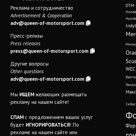
DTM
Реклама и сотрудничество
Honda
Advertisement & Cooperation
Hyunda
adv@queen-of-motorsport.com
Indy
Mer
Пресс-релизы
Press releases
Mone
press@queen-of-motorsport.com
Ora
Scud
Другие вопросы
WEC
Other questions
Валтте
adv@queen-of-motorsport.com
Ландо
Макс
Мы
ИЩЕМ
желающих размещать
рекламу на нашем сайте!
Себас
Фо
СПАМ
с предложением ваших услуг
будет
ИГНОРИРОВАТЬСЯ
! По
Фор
рекламе на нашем сайте или
го