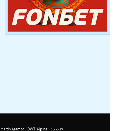
BWT Alpine
 Martin Aramco
Covid-19