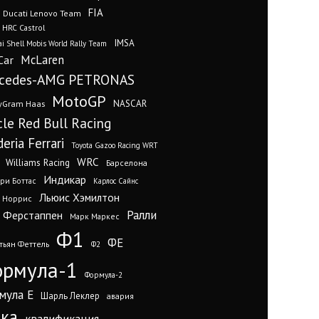
FIA
Ducati Lenovo Team
 HRC Castrol
IMSA
i Shell Mobis World Rally Team
Car
McLaren
cedes-AMG PETRONAS
MotoGP
yGram Haas
NASCAR
cle Red Bull Racing
eria Ferrari
Toyota Gazoo Racing WRT
WRC
Williams Racing
Барселона
Индикар
ри Боттас
Карлос Сайнс
Льюис Хэмилтон
 Норрис
Ралли
 Ферстаппен
Марк Маркес
Ф1
ФЕ
тьян Феттель
Ф2
рмула-1
Формула-2
мула Е
Шарль Леклер
авария
нка