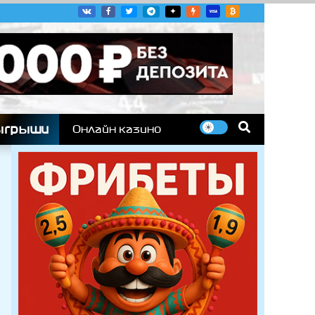
угих гоночных серий
ыгрыши
Онлайн казино