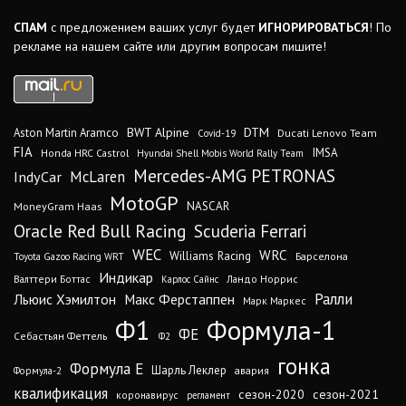
СПАМ
с предложением ваших услуг будет
ИГНОРИРОВАТЬСЯ
! По
рекламе на нашем сайте или другим вопросам пишите!
DTM
BWT Alpine
Aston Martin Aramco
Ducati Lenovo Team
Covid-19
FIA
IMSA
Honda HRC Castrol
Hyundai Shell Mobis World Rally Team
Mercedes-AMG PETRONAS
IndyCar
McLaren
MotoGP
MoneyGram Haas
NASCAR
Oracle Red Bull Racing
Scuderia Ferrari
WEC
WRC
Williams Racing
Барселона
Toyota Gazoo Racing WRT
Индикар
Валттери Боттас
Ландо Норрис
Карлос Сайнс
Ралли
Льюис Хэмилтон
Макс Ферстаппен
Марк Маркес
Ф1
Формула-1
ФЕ
Себастьян Феттель
Ф2
гонка
Формула Е
Шарль Леклер
авария
Формула-2
квалификация
сезон-2020
сезон-2021
коронавирус
регламент