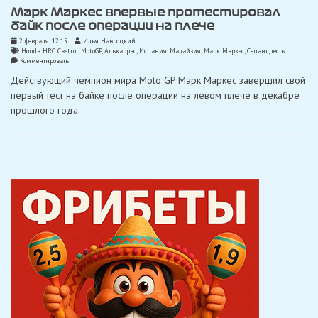
Марк Маркес впервые протестировал
байк после операции на плече
2 февраля, 12:15
Илья Навроцкий
Honda HRC Castrol
,
MotoGP
,
Алькаррас
,
Испания
,
Малайзия
,
Марк Маркес
,
Сепанг
,
тесты
on
Комментировать
Марк
Действующий чемпион мира Moto GP Марк Маркес завершил свой
Маркес
впервые
первый тест на байке после операции на левом плече в декабре
протестировал
прошлого года.
байк
после
операции
на
плече