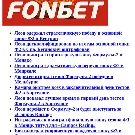
Леон одержал стратегическую победу в основной
гонке Ф2 в Венгрии
Леон дисквалифицирован по итогам основной гонки
Ф2 в Спа, Беганович оштрафован
Леон выиграл спринтерскую гонку Формулы-2 в
Монако
Леон выиграл драматическую первую гонку Ф2 в
Монреале
Дюрксен открыл сезон Формулы-2 победой в
Мельбурне
Камара быстрее всех в заключительный день тестов
Ф2 в Барселоне
Леон показал лучшее время в первый день тестов
Формулы-2 в Барселоне
Леон перейдет в Формулу-2 и будет выступать за
«Campos Racing»
Интрафувасак выиграл финальную гонку сезона Ф3
в Монце, титул для «Campos Racing»
Боя выиграл укороченную дождевую гонку Ф3 в