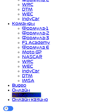
WRC
DTM
WEC
IndyCar
Команды
Формула-1
Формула-2
Формула-3
F1 Academy
Формула Е
Moto GP
NASCAR
WRC
WEC
IndyCar
DTM
IMSA
Видео
Онлайн
Розыгрыши
Онлайн казино