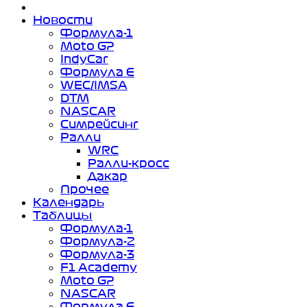
Новости
Формула-1
Moto GP
IndyCar
Формула Е
WEC/IMSA
DTM
NASCAR
Симрейсинг
Ралли
WRC
Ралли-кросс
Дакар
Прочее
Календарь
Таблицы
Формула-1
Формула-2
Формула-3
F1 Academy
Moto GP
NASCAR
Формула Е