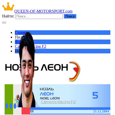
QUEEN-OF-MOTORSPORT.com
Найти:
Главная
Пилоты
Формула-2
Campos Racing F2
Ноэль Леон
НОЭЛЬ ЛЕОН
НОЭЛЬ
5
ЛЕОН
NOEL LEON
Campos Racing F2
ДАТА РОЖДЕНИЯ
21.12.2004