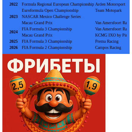
2022
Formula Regional European Championship
Arden Motorsport
Euroformula Open Championship
Team Motopark
2023
NASCAR Mexico Challenge Series
Macau Grand Prix
Van Amersfoort Raci
FIA Formula 3 Championship
Van Amersfoort Raci
2024
Macau Grand Prix
KCMG IXO by Pinnac
2025
FIA Formula 3 Championship
Prema Racing
2026
FIA Formula 2 Championship
Campos Racing