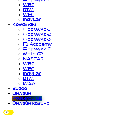
WRC
DTM
WEC
IndyCar
Команды
Формула-1
Формула-2
Формула-3
F1 Academy
Формула Е
Moto GP
NASCAR
WRC
WEC
IndyCar
DTM
IMSA
Видео
Онлайн
Розыгрыши
Онлайн казино