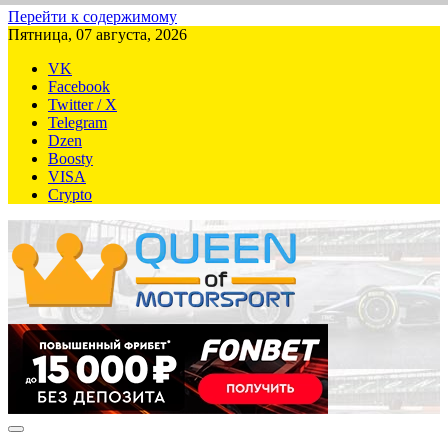
Перейти к содержимому
Пятница, 07 августа, 2026
VK
Facebook
Twitter / X
Telegram
Dzen
Boosty
VISA
Crypto
QUEEN-OF-MOTORSPORT.COM
Аналитика, статистика, трансляции Формулы-1 (Ф2/Ф3/F1
Academy), Формулы Е, Moto GP, DTM, IndyCar, NASCAR,
WRC (Dakar, WRX), WEC, IMSA и других гоночных серий