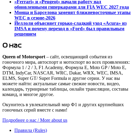
«Ferrari» и «Peugeot» начали работу над
обновленными гиперкарами для FIA WEC 2027 года
Монца и Барселона заменят ближневосточные этапы
WEC в сезоне-2026
Йеллоли объясняет горько-сладкий уход «Acura» из
IMSA и почему переход в «Ford» был правильным
решением
О нас
Queen of Motorsport
– сайт, освещающий события из
гоночного мира, автоспорт и мотоспорт во всех проявлениях:
Формула 1 / 2 / 3, F1 Academy, Формула Е, Moto GP / Moto E,
DTM, IndyCar, NASCAR, WRC, Dakar, WRX, WEC, IMSA,
ELMS, Super GT/ Super Formula и другие серии. У нас вы
можете найти: актуальные самые свежие новости, видео,
календарь, турнирные таблицы, онлайн трансляции, составы
команд, и многое другое.
Окунитесь в увлекательный мир Ф1 и других крупнейших
гоночных серий вместе с нами!
Подробнее о нас / More about us
Правила (Rules)