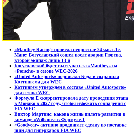
«Manthey Racing» провела непростые 24 часа Ле-
Мане: Богуславский сошел после аварии Гювена,
второй экипаж лишь 13-й
Богуславский будет выступать за «Manthey» на
«Porsche» в сезоне WEC-2026
«United Autosports» подписала Бода и сохранила
Коттингема для WEC
Коттингем утвержден в составе «United Autosports»
для сезона WEC
Формула E скорректировала дату проведения этапа
в Монако в 2027 году, чтобы избежать совпадения с
FIA WEC
Виктор Мартинс: какова жизнь пилота-развития в
команде «Williams» в Формуле-1
«Goodyear» активно продвигает сделку по поставке
шин для гиперкаров FIA WEC