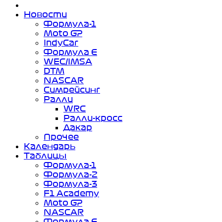
Новости
Формула-1
Moto GP
IndyCar
Формула Е
WEC/IMSA
DTM
NASCAR
Симрейсинг
Ралли
WRC
Ралли-кросс
Дакар
Прочее
Календарь
Таблицы
Формула-1
Формула-2
Формула-3
F1 Academy
Moto GP
NASCAR
Формула Е