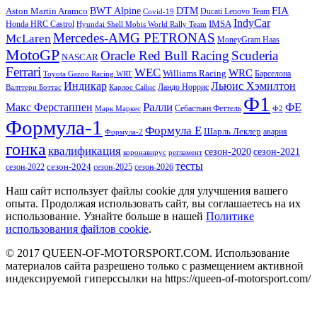
DTM
FIA
BWT Alpine
Aston Martin Aramco
Ducati Lenovo Team
Covid-19
IndyCar
IMSA
Honda HRC Castrol
Hyundai Shell Mobis World Rally Team
Mercedes-AMG PETRONAS
McLaren
MoneyGram Haas
MotoGP
Oracle Red Bull Racing
Scuderia
NASCAR
Ferrari
WEC
WRC
Williams Racing
Барселона
Toyota Gazoo Racing WRT
Индикар
Льюис Хэмилтон
Валттери Боттас
Ландо Норрис
Карлос Сайнс
Ф1
Ралли
ФЕ
Макс Ферстаппен
Марк Маркес
Себастьян Феттель
Ф2
Формула-1
Формула Е
Шарль Леклер
авария
Формула-2
гонка
квалификация
сезон-2020
сезон-2021
коронавирус
регламент
тесты
сезон-2022
сезон-2024
сезон-2025
сезон-2026
Наш сайт использует файлы cookie для улучшения вашего
опыта. Продолжая использовать сайт, вы соглашаетесь на их
использование. Узнайте больше в нашей
Политике
использования файлов cookie
.
© 2017 QUEEN-OF-MOTORSPORT.COM. Использование
материалов сайта разрешено только с размещением активной
индексируемой гиперссылки на https://queen-of-motorsport.com/