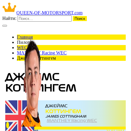
QUEEN-OF-MOTORSPORT.com
Найти:
Главная
Пилоты
WEC
MANTHEY Racing WEC
Джеймс Коттингем
ДЖЕЙМС
КОТТИНГЕМ
ДЖЕЙМС
КОТТИНГЕМ
JAMES COTTINGHAM
MANTHEY Racing WEC