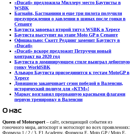
«Ducati» предложила Миллеру место Баутисты в
WSBK
Багнайя, Бастианини и еще три пилота получили
предупреждения о давлении в шинах после гонки в
Сепанге
Баутиста завоевал второй титул WSBK в Хересе
Баутиста выступит на этапе Moto GP в Сепанге
Официально: Скотт Реддинг заменит Баутисту в
«Ducati»
«Ducati» вскоре предложит Петруччи новый
контракт на 2020 год
Баутиста в доминирующем стиле выиграл дебютную
гонку WorldSBK
Альваро Баутиста присоединится к тестам MotoGP в
Хересе
Довициозо заканчивает сезон победой в Валенсии,
исторический подиум для «KTM»!
Маркес возглавил прерванную красными флагами
первую тренировку в Валенсии
О нас
Queen of Motorsport
– сайт, освещающий события из
гоночного мира, автоспорт и мотоспорт во всех проявлениях:
Формула 1 / 2 / 3, F1 Academy, Формула Е, Moto GP / Moto E,