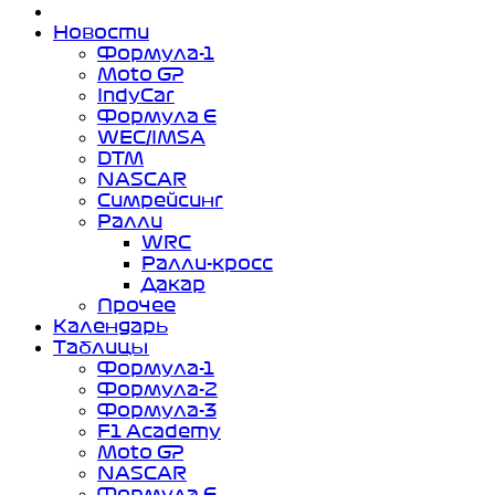
Новости
Формула-1
Moto GP
IndyCar
Формула Е
WEC/IMSA
DTM
NASCAR
Симрейсинг
Ралли
WRC
Ралли-кросс
Дакар
Прочее
Календарь
Таблицы
Формула-1
Формула-2
Формула-3
F1 Academy
Moto GP
NASCAR
Формула Е