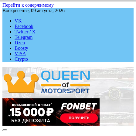
Перейти к содержимому
Воскресенье, 09 августа, 2026
VK
Facebook
Twitter / X
Telegram
Dzen
Boosty
VISA
Crypto
QUEEN-OF-MOTORSPORT.COM
Аналитика, статистика, трансляции Формулы-1 (Ф2/Ф3/F1
Academy), Формулы Е, Moto GP, DTM, IndyCar, NASCAR,
WRC (Dakar, WRX), WEC, IMSA и других гоночных серий