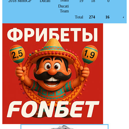
2018
MotoGP
Ducati
19
18
0
0
Ducati
Team
Total
274
16
49