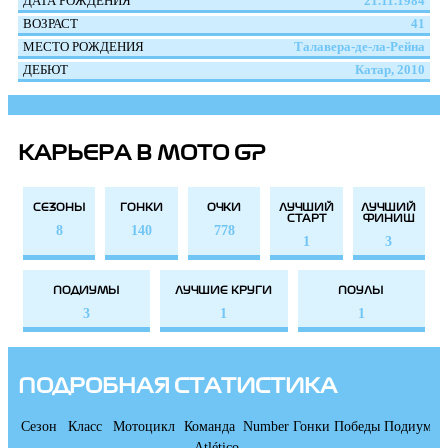
ДАТА РОЖДЕНИЯ
21.11.1984
ВОЗРАСТ
41
МЕСТО РОЖДЕНИЯ
Талавера-де-ла-Рейна
ДЕБЮТ
Катар, 2010
КАРЬЕРА В MOTO GP
СЕЗОНЫ
ГОНКИ
ОЧКИ
ЛУЧШИЙ
ЛУЧШИЙ
СТАРТ
ФИНИШ
8
140
778
1
3
ПОДИУМЫ
ЛУЧШИЕ КРУГИ
ПОУЛЫ
3
1
1
ПОДРОБНАЯ СТАТИСТИКА
Сезон
Класс
Мотоцикл
Команда
Number
Гонки
Победы
Подиумы
Atlético