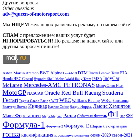
Другие вопросы
Other questions
adv@queen-of-motorsport.com
Мы
ИЩЕМ
желающих размещать рекламу на нашем сайте!
СПАМ
с предложением ваших услуг будет
ИГНОРИРОВАТЬСЯ
! По рекламе на нашем сайте или
другим вопросам пишите!
DTM
FIA
BWT Alpine
Aston Martin Aramco
Ducati Lenovo Team
Covid-19
IndyCar
IMSA
Honda HRC Castrol
Hyundai Shell Mobis World Rally Team
Mercedes-AMG PETRONAS
McLaren
MoneyGram Haas
MotoGP
Oracle Red Bull Racing
Scuderia
NASCAR
Ferrari
WEC
WRC
Williams Racing
Барселона
Toyota Gazoo Racing WRT
Индикар
Льюис Хэмилтон
Валттери Боттас
Ландо Норрис
Карлос Сайнс
Ф1
Ралли
ФЕ
Макс Ферстаппен
Марк Маркес
Себастьян Феттель
Ф2
Формула-1
Формула Е
Шарль Леклер
авария
Формула-2
гонка
квалификация
сезон-2020
сезон-2021
коронавирус
регламент