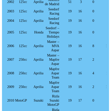
2002
125cc
Aprilia
51
3
0
0
de Madrid
Seedorf
2003
125cc
Aprilia
19
16
0
0
Racing
Seedorf
2004
125cc
Aprilia
19
16
0
4
Racing
Seedorf –
2005
125cc
Honda
Tiempo
19
16
0
0
Holidays
Master –
2006
125cc
Aprilia
MVA
19
16
8
14
Aspar
Master –
2007
250cc
Aprilia
Mapfre
19
17
2
7
Aspar
Mapfre
2008
250cc
Aprilia
Aspar
19
16
4
11
Team
Mapfre
2009
250cc
Aprilia
Aspar
19
16
2
10
Team
Rizla
2010
MotoGP
Suzuki
Suzuki
19
17
0
0
MotoGP
Rizla