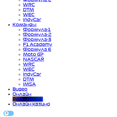
WRC
DTM
WEC
IndyCar
Команды
Формула-1
Формула-2
Формула-3
F1 Academy
Формула Е
Moto GP
NASCAR
WRC
WEC
IndyCar
DTM
IMSA
Видео
Онлайн
Розыгрыши
Онлайн казино