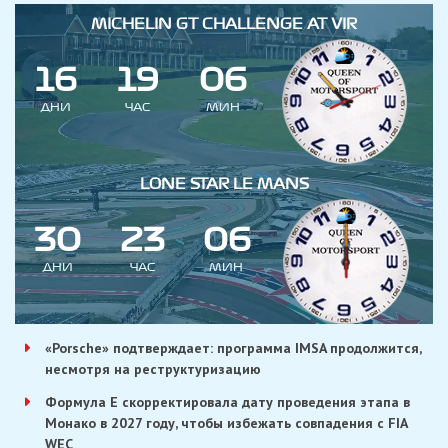
MICHELIN GT CHALLENGE AT VIR
1
6
1
9
0
6
ДНИ
ЧАС
МИН
LONE STAR LE MANS
3
0
2
3
0
6
ДНИ
ЧАС
МИН
«Porsche» подтверждает: программа IMSA продолжится,
несмотря на реструктуризацию
Формула E скорректировала дату проведения этапа в
Монако в 2027 году, чтобы избежать совпадения с FIA
WEC