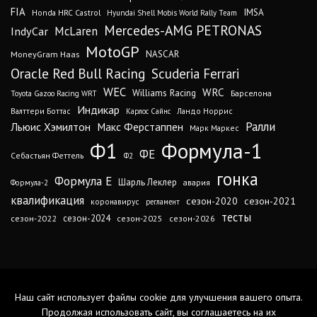
FIA
IMSA
Honda HRC Castrol
Hyundai Shell Mobis World Rally Team
Mercedes-AMG PETRONAS
IndyCar
McLaren
MotoGP
MoneyGram Haas
NASCAR
Oracle Red Bull Racing
Scuderia Ferrari
WEC
WRC
Williams Racing
Барселона
Toyota Gazoo Racing WRT
Индикар
Валттери Боттас
Ландо Норрис
Карлос Сайнс
Ралли
Льюис Хэмилтон
Макс Ферстаппен
Марк Маркес
Ф1
Формула-1
ФЕ
Себастьян Феттель
Ф2
гонка
Формула Е
Шарль Леклер
авария
Формула-2
квалификация
сезон-2020
сезон-2021
коронавирус
регламент
тесты
сезон-2024
сезон-2022
сезон-2025
сезон-2026
Наш сайт использует файлы cookie для улучшения вашего опыта.
Продолжая использовать сайт, вы соглашаетесь на их