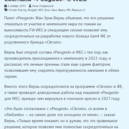
6 ноября, 10:35
Илья Навроцкий
Citroën Racing
,
Peugeot
,
WEC
,
Жан-Эрик Вернь
,
ФЕ
,
Формула Е
Пилот «Peugeot» Жан-Эрик Вернь объяснил, что его решение
отказаться от участия в чемпионате мира по гонкам на
выносливость FIA WEC в следующем сезоне позволит ему
сосредоточиться на разработке нового болида Gen4 ФE от
родственного бренда «Citroen».
Вернь был опорой состава «Peugeot» в WEC с тех пор, как
производитель присоединился к чемпионату в 2022 году, и
рассказал, что личные причины стали еще одним фактором,
позволившим ему сократить перегруженность кампании в обеих
сериях.
Вместо этого Вернь сосредоточится на программе «Citroen» в ФE,
а также проведет доводочные работы над машиной «Peugeot»
для WEC, прежде чем вернуться в гоночное кресло в 2027 году.
«Это было согласовано с «Peugeot», «Citroen», со всеми в
«Stellantis» — на самом деле это исходило от меня», — сказал
Вернь. «Только время покажет, но я думаю, что это правильное
решение, которое позволит мне полностью сосредоточиться на