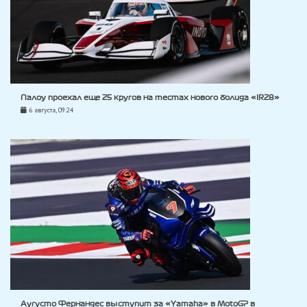
Палоу проехал еще 25 кругов на тестах нового болида «IR28»
6 августа, 09:24
Аугусто Фернандес выступит за «Yamaha» в MotoGP в