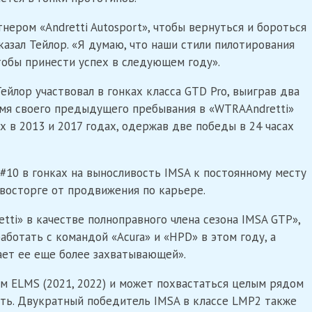
нером «Andretti Autosport», чтобы вернуться и бороться
сказал Тейлор. «Я думаю, что наши стили пилотирования
тобы принести успех в следующем году».
йлор участвовал в гонках класса GTD Pro, выиграв два
емя своего предыдущего пребывания в «WTRAAndretti»
 в 2013 и 2017 годах, одержав две победы в 24 часах
#10 в гонках на выносливость IMSA к постоянному месту
 восторге от продвижения по карьере.
tti» в качестве полноправного члена сезона IMSA GTP»,
аботать с командой «Acura» и «HPD» в этом году, а
ает ее еще более захватывающей».
м ELMS (2021, 2022) и может похвастаться целым рядом
сть. Двукратный победитель IMSA в классе LMP2 также