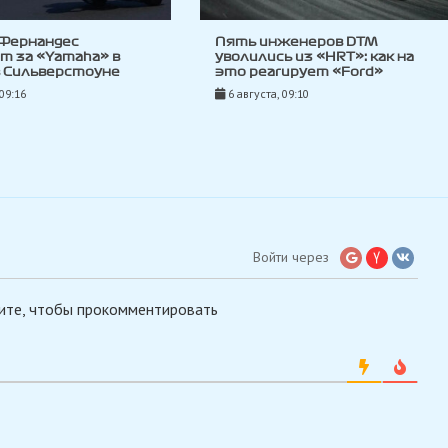
 Фернандес
Пять инженеров DTM
т за «Yamaha» в
уволились из «HRT»: как на
в Сильверстоуне
это реагирует «Ford»
 09:16
6 августа, 09:10
Войти через
ите, чтобы прокомментировать