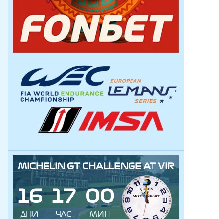
MICHELIN GT CHALLENGE AT VIR
1
6
1
7
0
0
ДНИ
ЧАС
МИН