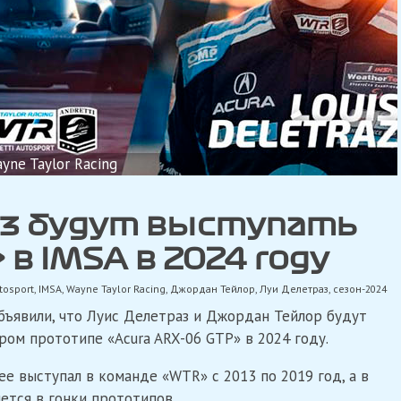
ne Taylor Racing
аз будут выступать
 в IMSA в 2024 году
tosport
,
IMSA
,
Wayne Taylor Racing
,
Джордан Тейлор
,
Луи Делетраз
,
сезон-2024
 объявили, что Луис Делетраз и Джордан Тейлор будут
ром прототипе «Acura ARX-06 GTP» в 2024 году.
ее выступал в команде «WTR» с 2013 по 2019 год, а в
ется в гонки прототипов.