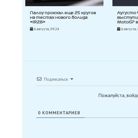
Палоу проехал еще 25 кругов
Аугусто
на тестах нового болида
выступи
«IR28»
MotoGP 
6 августа, 09:24
6 августа,
Подписаться
Пожалуйста, войд
0
КОММЕНТАРИЕВ