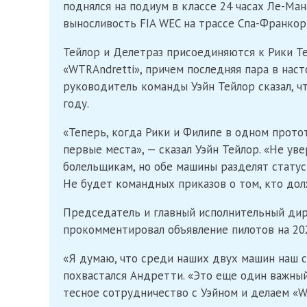
поднялся на подиум в классе 24 часах Ле-Ман
выносливость FIA WEC на трассе Спа-Франкор
Тейлор и Делетраз присоединяются к Рики Те
«WTRAndretti», причем последняя пара в нас
руководитель команды Уэйн Тейлор сказал, ч
году.
«Теперь, когда Рики и Филипе в одном протот
первые места», — сказал Уэйн Тейлор. «Не уве
болельщикам, но обе машины разделят статус
Не будет командных приказов о том, кто дол
Председатель и главный исполнительный дир
прокомментировал объявление пилотов на 202
«Я думаю, что среди наших двух машин наш 
похвастался Андретти. «Это еще один важны
тесное сотрудничество с Уэйном и делаем «W