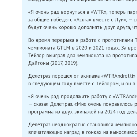
«Я очень рад вернуться в «WTR», теперь парт
за общие победы с «Acura» вместе с Луи», — 
будут очень хорошо дополнять друг друга, ч
Во время перерыва в работе с прототипами Те
чемпионата GTLM в 2020 и 2021 годах. За вр
Тейлор выиграл два чемпионата на прототипах
Дайтоны (2017, 2019).
Делетраз перешел от экипажа «WTRAndretti» 
в следующем году вместе с Тейлором, и он в
«Я очень рад продолжить работу с «WTRAndre
— сказал Делетраз. «Мне очень понравилось р
программа из двух экипажей на 2024 год дел
Делетраз неоднократно становился чемпионо
впечатляющих наград в гонках на выносливо