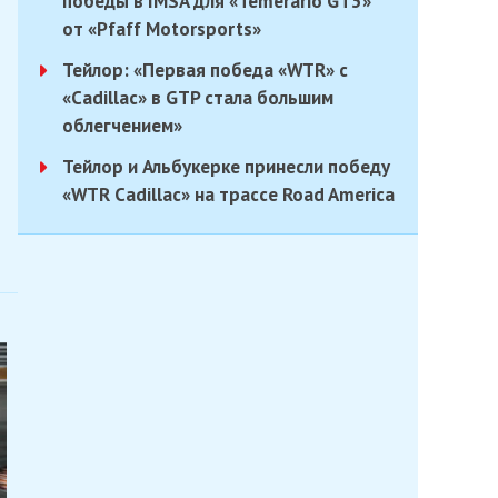
победы в IMSA для «Temerario GT3»
от «Pfaff Motorsports»
Тейлор: «Первая победа «WTR» с
«Cadillac» в GTP стала большим
облегчением»
Тейлор и Альбукерке принесли победу
«WTR Cadillac» на трассе Road America