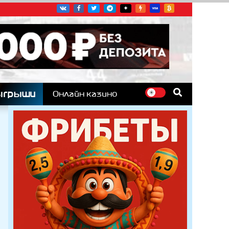
угих гоночных серий
ыгрыши
Онлайн казино