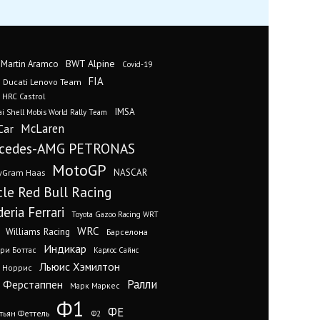
BWT Alpine
 Martin Aramco
Covid-19
FIA
Ducati Lenovo Team
 HRC Castrol
IMSA
i Shell Mobis World Rally Team
Car
McLaren
cedes-AMG PETRONAS
MotoGP
yGram Haas
NASCAR
cle Red Bull Racing
eria Ferrari
Toyota Gazoo Racing WRT
WRC
Williams Racing
Барселона
Индикар
ри Боттас
Карлос Сайнс
Льюис Хэмилтон
 Норрис
Ралли
 Ферстаппен
Марк Маркес
Ф1
ФЕ
тьян Феттель
Ф2