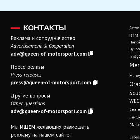
КОНТАКТЫ
Aston
DTM
Реклама и сотрудничество
Honda
Advertisement & Cooperation
Hyunda
adv@queen-of-motorsport.com
Indy
Mer
Пресс-релизы
Press releases
Mone
press@queen-of-motorsport.com
Ora
Scud
Другие вопросы
WEC
Other questions
Валтте
adv@queen-of-motorsport.com
Ландо
Макс
Мы
ИЩЕМ
желающих размещать
рекламу на нашем сайте!
Себас