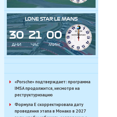
LONE STAR LE MANS
3
0
2
1
0
0
ДНИ
ЧАС
МИН
«Porsche» подтверждает: программа
IMSA продолжится, несмотря на
реструктуризацию
Формула E скорректировала дату
проведения этапа в Монако в 2027