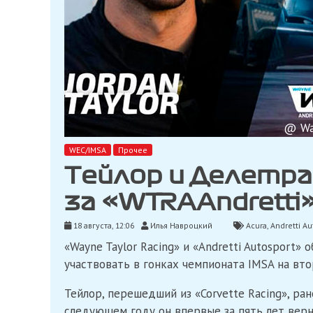
@ Way
WEC/IMSA
Прочее
Тейлор и Делетр
за «WTRAAndretti»
18 августа, 12:06
Илья Навроцкий
Acura
,
Andretti Au
«Wayne Taylor Racing» и «Andretti Autosport»
участвовать в гонках чемпионата IMSA на вто
Тейлор, перешедший из «Corvette Racing», ран
следующем году он впервые за пять лет верн