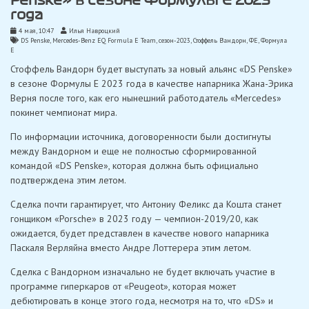
Penske» в сезоне Формулы Е 2023
года
4 мая, 10:47
Илья Навроцкий
DS Penske
,
Mercedes-Benz EQ Formula E Team
,
сезон-2023
,
Стоффель Вандорн
,
ФЕ
,
Формула
Е
Стоффель Вандорн будет выступать за новый альянс «DS Penske»
в сезоне Формулы E 2023 года в качестве напарника Жана-Эрика
Верня после того, как его нынешний работодатель «Mercedes»
покинет чемпионат мира.
По информации источника, договоренности были достигнуты
между Вандорном и еще не полностью сформированной
командой «DS Penske», которая должна быть официально
подтверждена этим летом.
Сделка почти гарантирует, что Антониу Феликс да Кошта станет
гонщиком «Porsche» в 2023 году — чемпион-2019/20, как
ожидается, будет представлен в качестве нового напарника
Паскаля Верляйна вместо Андре Лоттерера этим летом.
Сделка с Вандорном изначально не будет включать участие в
программе гиперкаров от «Peugeot», которая может
дебютировать в конце этого года, несмотря на то, что «DS» и