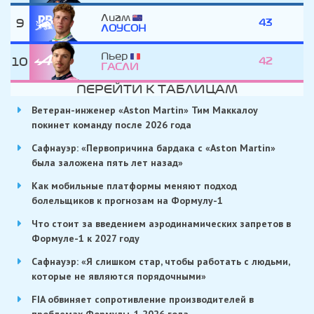
Лиам
9
43
ЛОУСОН
Пьер
10
42
ГАСЛИ
ПЕРЕЙТИ К ТАБЛИЦАМ
Ветеран-инженер «Aston Martin» Тим Маккалоу
покинет команду после 2026 года
Сафнауэр: «Первопричина бардака с «Aston Martin»
была заложена пять лет назад»
Как мобильные платформы меняют подход
болельщиков к прогнозам на Формулу-1
Что стоит за введением аэродинамических запретов в
Формуле-1 к 2027 году
Сафнауэр: «Я слишком стар, чтобы работать с людьми,
которые не являются порядочными»
FIA обвиняет сопротивление производителей в
проблемах Формулы-1 2026 года