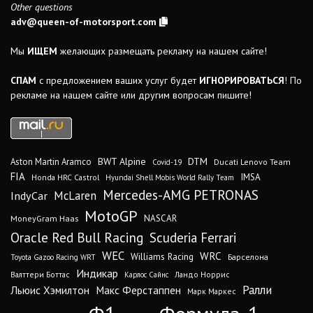
Other questions
adv@queen-of-motorsport.com
Мы
ИЩЕМ
желающих размещать рекламу на нашем сайте!
СПАМ
с предложением ваших услуг будет
ИГНОРИРОВАТЬСЯ
! По
рекламе на нашем сайте или другим вопросам пишите!
DTM
BWT Alpine
Aston Martin Aramco
Ducati Lenovo Team
Covid-19
FIA
IMSA
Honda HRC Castrol
Hyundai Shell Mobis World Rally Team
Mercedes-AMG PETRONAS
IndyCar
McLaren
MotoGP
MoneyGram Haas
NASCAR
Oracle Red Bull Racing
Scuderia Ferrari
WEC
WRC
Williams Racing
Барселона
Toyota Gazoo Racing WRT
Индикар
Валттери Боттас
Ландо Норрис
Карлос Сайнс
Ралли
Льюис Хэмилтон
Макс Ферстаппен
Марк Маркес