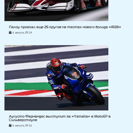
Палоу проехал еще 25 кругов на тестах нового болида «IR28»
6 августа, 09:24
Аугусто Фернандес выступит за «Yamaha» в MotoGP в
Сильверстоуне
6 августа, 09:16