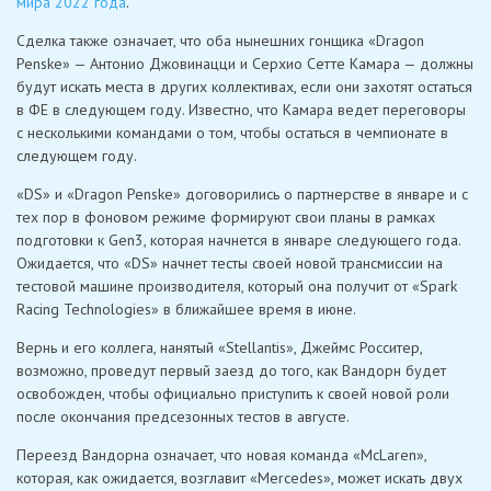
мира 2022 года
.
Сделка также означает, что оба нынешних гонщика «Dragon
Penske» — Антонио Джовинацци и Серхио Сетте Камара — должны
будут искать места в других коллективах, если они захотят остаться
в ФЕ в следующем году. Известно, что Камара ведет переговоры
с несколькими командами о том, чтобы остаться в чемпионате в
следующем году.
«DS» и «Dragon Penske» договорились о партнерстве в январе и с
тех пор в фоновом режиме формируют свои планы в рамках
подготовки к Gen3, которая начнется в январе следующего года.
Ожидается, что «DS» начнет тесты своей новой трансмиссии на
тестовой машине производителя, который она получит от «Spark
Racing Technologies» в ближайшее время в июне.
Вернь и его коллега, нанятый «Stellantis», Джеймс Росситер,
возможно, проведут первый заезд до того, как Вандорн будет
освобожден, чтобы официально приступить к своей новой роли
после окончания предсезонных тестов в августе.
Переезд Вандорна означает, что новая команда «McLaren»,
которая, как ожидается, возглавит «Mercedes», может искать двух