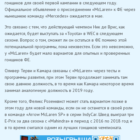
гонщиков для своей первой кампании в следующем году.
Официальное объявление о присоединении «McLaren» к ФE через
нынешнюю команду «Mercedes» ожидается в мае.
Это связано с тем, что действующий чемпион Ник де Врис, как
ожидается, будет выступать за «Toyota» в WEC в следующем
сезоне. Вопрос о том, сможет ли он остаться в ФЕ помимо этой
потенциальной программы, пока неизвестен. Если это невозможно,
у «McLaren» будет мало вариантов для опытных и проверенных
гонщиков ФE.
Оливер Терви и Камара связаны с «McLaren» через тесты и
программы развития, при этом Терви продолжает занимать там
свою давнюю должность, в то время как Камара некоторое время
занимал аналогичную должность в 2019 году.
Кроме того, Феликс Розенквист может стать вариантом позже в
этом году для новой команды, если он не останется в своей роли
в команде «Arrow McLaren SP» в серии IndyCar. Швед выиграл три
E-Prix за два сезона с «Mahindra» в период с 2016 по 2018 год и
в то время считался одним из лучших гонщиков чемпионата.