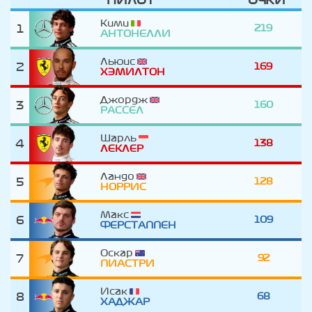
Кими
1
219
АНТОНЕЛЛИ
Льюис
2
169
ХЭМИЛТОН
Джордж
3
160
РАССЕЛ
Шарль
4
138
ЛЕКЛЕР
Ландо
5
128
НОРРИС
Макс
6
109
ФЕРСТАППЕН
Оскар
7
92
ПИАСТРИ
Исак
8
68
ХАДЖАР