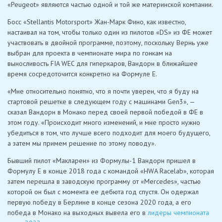
«Peugeot» являются частью одной и той же материнской компании.
Босс «Stellantis Motorsport» Жан-Марк Фино, как известно,
настаивал на том, чтобы только один из пилотов «DS» из ФE может
участвовать в двойной программе, поэтому, поскольку Вернь уже
выбран для проекта в чемпионате мира по гонкам на
выносливость FIA WEC для гиперкаров, Вандорн в ближайшее
время сосредоточится конкретно на Формуле E.
«Мне относительно понятно, что я почти уверен, что я буду на
стартовой решетке в следующем году с машинами Gen3», —
сказал Вандорн в Монако перед своей первой победой в ФE в
этом году. «Происходит много изменений, и мне просто нужно
убедиться в том, что лучше всего подходит для моего будущего,
а затем мы примем решение по этому поводу».
Бывший пилот «Макларен» из Формулы-1 Вандорн пришел в
Формулу E в конце 2018 года с командой «HWA Racelab», которая
затем перешла в заводскую программу от «Mercedes», частью
которой он был с момента ее дебюта год спустя. Он одержал
первую победу в Берлине в конце сезона 2020 года, а его
победа в Монако на выходных вывела его в
лидеры чемпионата