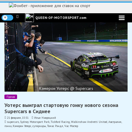
Перейти
к
содержимому
QUEEN-OF-MOTORSPORT.com
Кэмерон Уотерс @ Supercars
Прочее
Уотерс выиграл стартовую гонку нового сезона
Supercars в Сиднее
21 февраля, 15:51
Илья Навроцкий
supercars
,
Sydney Motorsport Park
,
Tickford Racing
,
Walkinshaw Andretti United
,
Австралия
,
гонка
,
Кэмерон Уотерс
,
суперкары
,
Томас Рэндл
,
Час Мостер