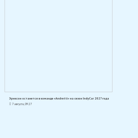
Эриксон останется в команде «Andretti» на сезон IndyCar 2027 года
7 августа, 09:27