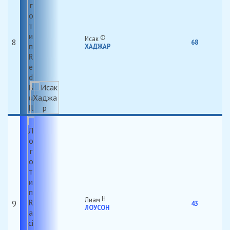
Исак
8
68
ХАДЖАР
Лиам
9
43
ЛОУСОН