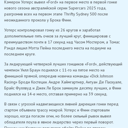
Кэмерон Уотерс вывел «Ford» на первое место в первой гонке
нового сезона австралийской серии Supercars 2025 года,
разгромив всех на первом этапе Thrifty Sydney 500 после
неожиданного прокола у Брока Фини.
Уотерс контролировал гонку из 26 кругов и заработал
дополнительные пять очков за лучший круг, финишировав с
преимуществом почти в 17 секунд над Часом Мостером, а Томас
Рэндл лишил Мэтта Пейна последнего места на подиуме на
последнем круге.
За лидирующей четверкой лучших гонщиков «Ford», действующий
чемпион Уилл Браун поднялся с 11-го на пятое место на
финишной прямой, опередив новичка команды «Dick Johnson
Racing» Броди Костецки. Андре Хаймгартнер, Антуан Де Паскуале,
Брайс Фуллвуд и Джек Ле Брок замкнули десятку лучших, а Фини
поднялся на 14-е место, отставая примерно на 39 секунд.
В связи с угрозой надвигающихся ливней дирекция гонки перед
стартом объявила трассу мокрой. Уотерс и Фини стартовали
хорошо, когда погасли огни, но более сильный рывок вывел
обладателя поула в явное лидерство через первый поворот.