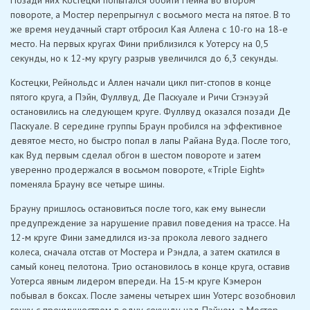
Позади них Костецки попытался обойти Пейна во втором
повороте, а Мостер перепрыгнул с восьмого места на пятое. В то
же время неудачный старт отбросил Кая Аллена с 10-го на 18-е
место. На первых кругах Фини приблизился к Уотерсу на 0,5
секунды, но к 12-му кругу разрыв увеличился до 6,3 секунды.
Костецки, Рейнольдс и Аллен начали цикл пит-стопов в конце
пятого круга, а Пэйн, Фуллвуд, Де Паскуале и Ричи Стэнэуэй
остановились на следующем круге. Фуллвуд оказался позади Де
Паскуале. В середине группы Браун пробился на эффективное
девятое место, но быстро попал в лапы Райана Вуда. После того,
как Вуд первым сделал обгон в шестом повороте и затем
уверенно продержался в восьмом повороте, «Triple Eight»
поменяла Брауну все четыре шины.
Брауну пришлось остановиться после того, как ему вынесли
предупреждение за нарушение правил поведения на трассе. На
12-м круге Фини замедлился из-за прокола левого заднего
колеса, сначала отстав от Мостера и Рэндла, а затем скатился в
самый конец пелотона. Трио остановилось в конце круга, оставив
Уотерса явным лидером впереди. На 15-м круге Кэмерон
побывал в боксах. После замены четырех шин Уотерс возобновил