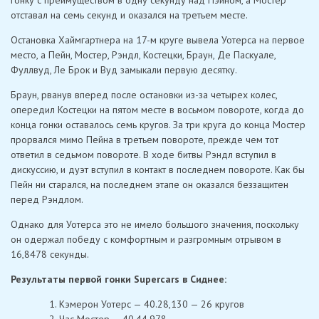
гонку с преимуществом в одну секунду над Пэйном, а Мостер
отставал на семь секунд и оказался на третьем месте.
Остановка Хаймгартнера на 17-м круге вывела Уотерса на первое
место, а Пейн, Мостер, Рэндл, Костецки, Браун, Де Паскуале,
Фуллвуд, Ле Брок и Вуд замыкали первую десятку.
Браун, рванув вперед после остановки из-за четырех колес,
опередил Костецки на пятом месте в восьмом повороте, когда до
конца гонки оставалось семь кругов. За три круга до конца Мостер
прорвался мимо Пейна в третьем повороте, прежде чем тот
ответил в седьмом повороте. В ходе битвы Рэндл вступил в
дискуссию, и дуэт вступил в контакт в последнем повороте. Как бы
Пейн ни старался, на последнем этапе он оказался беззащитен
перед Рэндлом.
Однако для Уотерса это не имело большого значения, поскольку
он одержал победу с комфортным и разгромным отрывом в
16,8478 секунды.
Результаты первой гонки Supercars в Сиднее:
Кэмерон Уотерс — 40.28,130 — 26 кругов