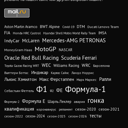
DTM
BWT Alpine
Aston Martin Aramco
Ducati Lenovo Team
Covid-19
FIA
IMSA
Honda HRC Castrol
Hyundai Shell Mobis World Rally Team
Mercedes-AMG PETRONAS
IndyCar
McLaren
MotoGP
MoneyGram Haas
NASCAR
Oracle Red Bull Racing
Scuderia Ferrari
WEC
WRC
Williams Racing
Барселона
Toyota Gazoo Racing WRT
Индикар
Валттери Боттас
Ландо Норрис
Карлос Сайнс
Ралли
Льюис Хэмилтон
Макс Ферстаппен
Марк Маркес
Ф1
Формула-1
ФЕ
Себастьян Феттель
Ф2
гонка
Формула Е
Шарль Леклер
авария
Формула-2
квалификация
сезон-2020
сезон-2021
коронавирус
регламент
тесты
сезон-2024
сезон-2022
сезон-2025
сезон-2026