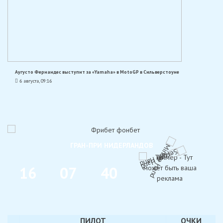
Аугусто Фернандес выступит за «Yamaha» в MotoGP в Сильверстоуне
6 августа, 09:16
ГРАН-ПРИ НИДЕРЛАНДОВ
1
6
0
7
4
0
ДНИ
ЧАС
МИН
ПИЛОТ
ОЧКИ