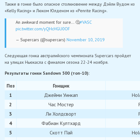
Также в гонке было опасное столкновение между Дэйли Вудом из
«Kelly Racing» и Люком Юлденом из «Penrite Racing».
An awkward moment for sure… 🤔
#VASC
pic.twitter.com/yQHcHGU0OF
— Supercars (@supercars)
November 10, 2019
Следующая гонка австралийского чемпионата Supercars пройдет
на улицах Ньюкасла с финалом сезона 22-24 ноября.
Результаты гонки Sandown 500 (топ-10):
Поз
Гонщик
1
Джейми Уинкап
Hol
2
Час Мостер
3
Ли Холдсворт
4
Фабиан Култхард
5
Скотт Пай
Hol