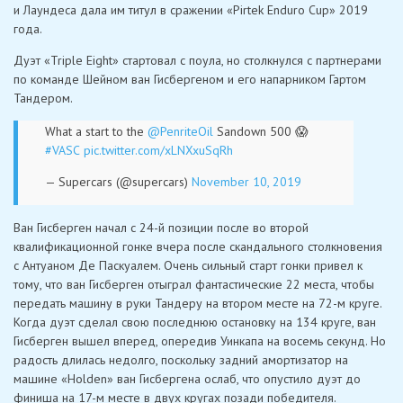
и Лаундеса дала им титул в сражении «Pirtek Enduro Cup» 2019
года.
Дуэт «Triple Eight» стартовал с поула, но столкнулся с партнерами
по команде Шейном ван Гисбергеном и его напарником Гартом
Тандером.
What a start to the
@PenriteOil
Sandown 500 😱
#VASC
pic.twitter.com/xLNXxuSqRh
— Supercars (@supercars)
November 10, 2019
Ван Гисберген начал с 24-й позиции после во второй
квалификационной гонке вчера после скандального столкновения
с Антуаном Де Паскуалем. Очень сильный старт гонки привел к
тому, что ван Гисберген отыграл фантастические 22 места, чтобы
передать машину в руки Тандеру на втором месте на 72-м круге.
Когда дуэт сделал свою последнюю остановку на 134 круге, ван
Гисберген вышел вперед, опередив Уинкапа на восемь секунд. Но
радость длилась недолго, поскольку задний амортизатор на
машине «Holden» ван Гисбергена ослаб, что опустило дуэт до
финиша на 17-м месте в двух кругах позади победителя.