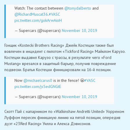
Watch: The contact between
@tonydalberto
and
@RichardMuscat36
.
#VASC
pic.twitter.com/gokArwAioH
— Supercars (@supercars)
November 10, 2019
Гонщик «Kostecki Brothers Racing» Джейк Костецки также был
вовлечен в инцидент с пилотом «Tickford Racing» Майклом Карузо.
Костецки выдавил Карузо с трассы, в результате чего «Ford
Mustang» врезался в защитный барьер, получив повреждение
подвески. Братья Костецки финишировали на 16-й позиции.
Now
@michaelcarus0
is in the fence! 😬
#VASC
pic.twitter.com/js5edGNGtE
— Supercars (@supercars)
November 10, 2019
Скотт Пай с напарником по «Walkinshaw Andretti United» Уорреном
Луффом пересек финишную линию на пятой позиции, опередив
дуэт «23Red Racing» Уилла и Алекса Дэвисонов.