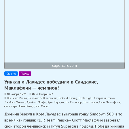
supercars.com
Главное
Прочее
Уинкап и Лаундес победили в Сандауне,
Маклафлин — чемпион!
10 ноября, 15:21
Илья Навроцкий
DJR Team Penske
,
Sandown 500
,
supercars
,
Tickford Racing
,
Triple Eight
,
Австралия
,
гонка
,
Джейми Уинкап
,
Джеймс Моффат
,
Крэг Лаундес
,
Ли Холдсворт
,
Ник Перкат
,
Скотт Маклафлин
,
суперкары
,
Томас Рэндл
,
Час Мостер
Джейми Уинкуп и Крэг Лаундес выиграли гонку Sandown 500, в то
время как гонщик «DJR Team Penske» Скотт Маклафлин завоевал
свой второй чемпионский титул Supercars подряд. Победа Уинкапа