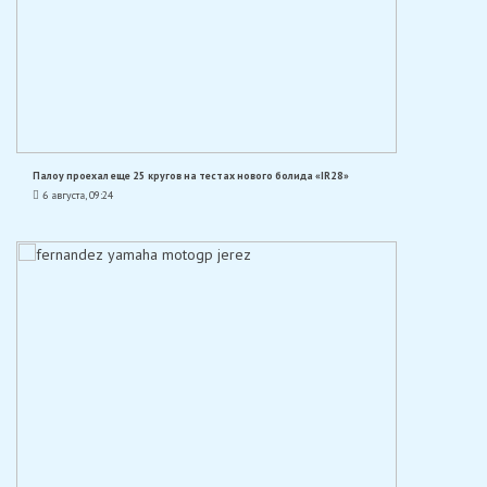
Палоу проехал еще 25 кругов на тестах нового болида «IR28»
6 августа, 09:24