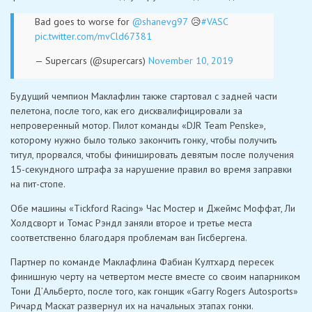
Bad goes to worse for
@shanevg97
😥
#VASC
pic.twitter.com/mvCld67381
— Supercars (@supercars)
November 10, 2019
Будущий чемпион Маклафлин также стартовал с задней части
пелетона, после того, как его дисквалифицировали за
непроверенный мотор. Пилот команды «DJR Team Penske»,
которому нужно было только закончить гонку, чтобы получить
титул, прорвался, чтобы финишировать девятым после получения
15-секундного штрафа за нарушение правил во время заправки
на пит-стопе.
Обе машины «Tickford Racing» Час Мостер и Джеймс Моффат, Ли
Холдсворт и Томас Рэндл заняли второе и третье места
соответственно благодаря проблемам ван Гисбергена.
Партнер по команде Маклафлина Фабиан Култхард пересек
финишную черту на четвертом месте вместе со своим напарником
Тони Д’Альберто, после того, как гонщик «Garry Rogers Autosports»
Ричард Маскат развернул их на начальных этапах гонки.