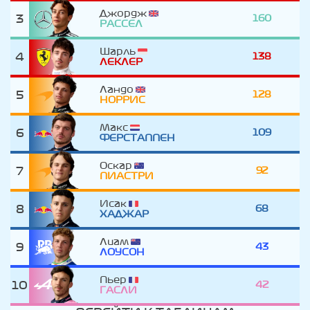
Джордж
3
160
РАССЕЛ
Шарль
4
138
ЛЕКЛЕР
Ландо
5
128
НОРРИС
Макс
6
109
ФЕРСТАППЕН
Оскар
7
92
ПИАСТРИ
Исак
8
68
ХАДЖАР
Лиам
9
43
ЛОУСОН
Пьер
10
42
ГАСЛИ