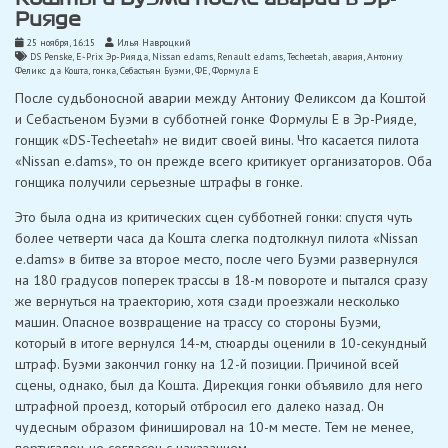
Рияде
25 ноября, 16:15
Илья Навроцкий
DS Penske
,
E-Prix Эр-Рияда
,
Nissan e.dams
,
Renault e.dams
,
Techeetah
,
авария
,
Антониу
Феликс да Кошта
,
гонка
,
Себастьян Буэми
,
ФЕ
,
Формула Е
После судьбоносной аварии между Антониу Феликсом да Коштой
и Себастьеном Буэми в субботней гонке Формулы E в Эр-Рияде,
гонщик «DS-Techeetah» не видит своей вины. Что касается пилота
«Nissan e.dams», то он прежде всего критикует организаторов. Оба
гонщика получили серьезные штрафы в гонке.
Это была одна из критических сцен субботней гонки: спустя чуть
более четверти часа да Кошта слегка подтолкнул пилота «Nissan
e.dams» в битве за второе место, после чего Буэми развернулся
на 180 градусов поперек трассы в 18-м повороте и пытался сразу
же вернуться на траекторию, хотя сзади проезжали несколько
машин. Опасное возвращение на трассу со стороны Буэми,
который в итоге вернулся 14-м, стюарды оценили в 10-секундный
штраф. Буэми закончил гонку на 12-й позиции. Причиной всей
сцены, однако, был да Кошта. Дирекция гонки объявило для него
штрафной проезд, который отбросил его далеко назад. Он
чудесным образом финишировал на 10-м месте. Тем не менее,