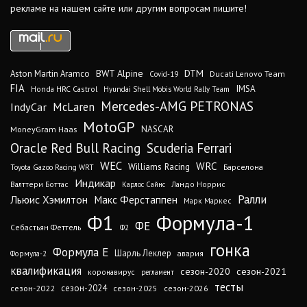
рекламе на нашем сайте или другим вопросам пишите!
DTM
BWT Alpine
Aston Martin Aramco
Ducati Lenovo Team
Covid-19
FIA
IMSA
Honda HRC Castrol
Hyundai Shell Mobis World Rally Team
Mercedes-AMG PETRONAS
IndyCar
McLaren
MotoGP
MoneyGram Haas
NASCAR
Oracle Red Bull Racing
Scuderia Ferrari
WEC
WRC
Williams Racing
Барселона
Toyota Gazoo Racing WRT
Индикар
Валттери Боттас
Ландо Норрис
Карлос Сайнс
Ралли
Льюис Хэмилтон
Макс Ферстаппен
Марк Маркес
Ф1
Формула-1
ФЕ
Себастьян Феттель
Ф2
гонка
Формула Е
Шарль Леклер
авария
Формула-2
квалификация
сезон-2020
сезон-2021
коронавирус
регламент
тесты
сезон-2024
сезон-2022
сезон-2025
сезон-2026