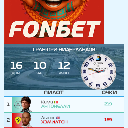
ГРАН-ПРИ НИДЕРЛАНДОВ
1
6
1
0
1
2
ДНИ
ЧАС
МИН
ПИЛОТ
ОЧКИ
Кими
1
219
АНТОНЕЛЛИ
Льюис
2
169
ХЭМИЛТОН