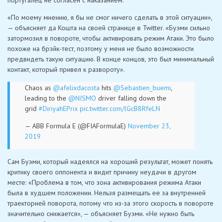
португалец не согласен с наказанием.
«По моему мнению, я бы не смог ничего сделать в этой ситуации»,
— объясняет да Кошта на своей странице в Twitter. «Буэми сильно
затормозил в повороте, чтобы активировать режим Атаки. Это было
похоже на брэйк-тест, поэтому у меня не было возможности
предвидеть такую ситуацию. В конце концов, это был минимальный
контакт, который привел к развороту».
Chaos as
@afelixdacosta
hits
@Sebastien_buemi
,
leading to the
@NISMO
driver falling down the
grid
#DiriyahEPrix
pic.twitter.com/lGcB8RfeLN
— ABB Formula E (@FIAFormulaE)
November 23,
2019
Сам Буэми, который надеялся на хороший результат, может понять
критику своего оппонента и видит причину неудачи в другом
месте: «Проблема в том, что зона активирования режима Атаки
была в худшем положении. Нельзя размещать ее за внутренней
траекторией поворота, потому что из-за этого скорость в повороте
значительно снижается», — объясняет Буэми. «Не нужно быть