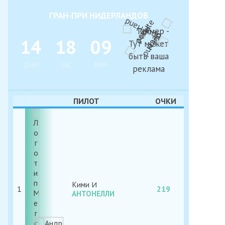
ГРАН-ПРИ НИДЕРЛАНДОВ
1
4
1
8
0
9
ДНИ
ЧАС
МИН
ПИЛОТ
ОЧКИ
Кими
1
219
АНТОНЕЛЛИ