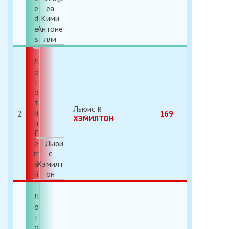
Льюис
2
169
ХЭМИЛТОН