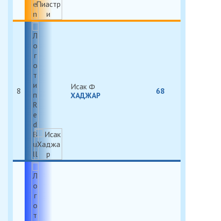
Исак
8
68
ХАДЖАР