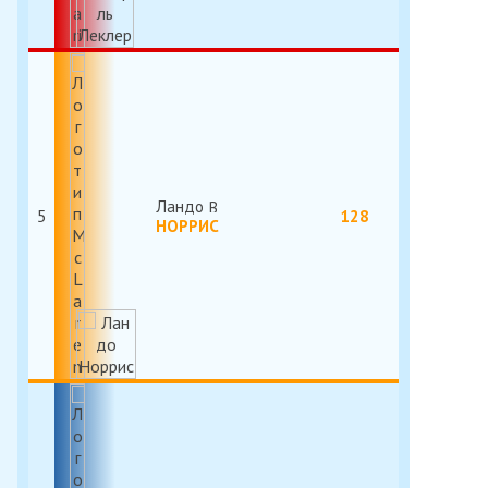
Ландо
5
128
НОРРИС