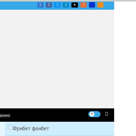
угих гоночных серий
азино