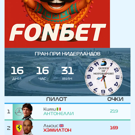
ГРАН-ПРИ НИДЕРЛАНДОВ
1
6
1
6
3
1
ДНИ
ЧАС
МИН
ПИЛОТ
ОЧКИ
Кими
1
219
АНТОНЕЛЛИ
Льюис
2
169
ХЭМИЛТОН