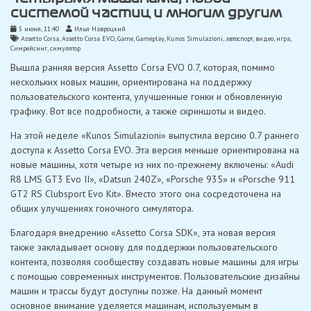
системой частиц и многим другим
5 июня, 11:40
Илья Навроцкий
Assetto Corsa
,
Assetto Corsa EVO
,
Game
,
Gameplay
,
Kunos Simulazioni
,
автоспорт
,
видео
,
игра
,
Симрейсинг
,
симулятор
Вышла ранняя версия Assetto Corsa EVO 0.7, которая, помимо
нескольких новых машин, ориентирована на поддержку
пользовательского контента, улучшенные гонки и обновленную
графику. Вот все подробности, а также скриншоты и видео.
На этой неделе «Kunos Simulazioni» выпустила версию 0.7 раннего
доступа к Assetto Corsa EVO. Эта версия меньше ориентирована на
новые машины, хотя четыре из них по-прежнему включены: «Audi
R8 LMS GT3 Evo II», «Datsun 240Z», «Porsche 935» и «Porsche 911
GT2 RS Clubsport Evo Kit». Вместо этого она сосредоточена на
общих улучшениях гоночного симулятора.
Благодаря внедрению «Assetto Corsa SDK», эта новая версия
также закладывает основу для поддержки пользовательского
контента, позволяя сообществу создавать новые машины для игры
с помощью современных инструментов. Пользовательские дизайны
машин и трассы будут доступны позже. На данный момент
основное внимание уделяется машинам, используемым в