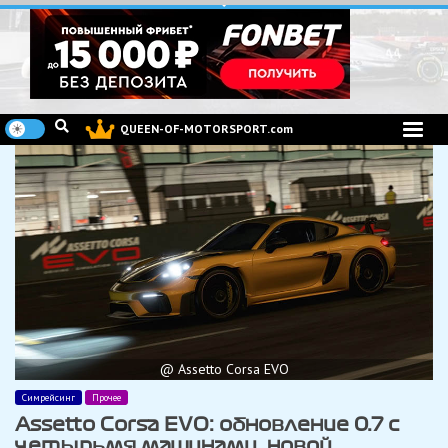
Перейти
к
содержимому
QUEEN-OF-MOTORSPORT.com
@ Assetto Corsa EVO
Симрейсинг
Прочее
Assetto Corsa EVO: обновление 0.7 с
четырьмя машинами, новой