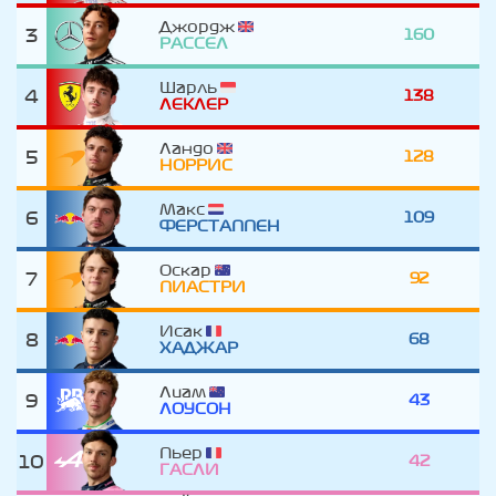
Джордж
3
160
РАССЕЛ
Шарль
4
138
ЛЕКЛЕР
Ландо
5
128
НОРРИС
Макс
6
109
ФЕРСТАППЕН
Оскар
7
92
ПИАСТРИ
Исак
8
68
ХАДЖАР
Лиам
9
43
ЛОУСОН
Пьер
10
42
ГАСЛИ