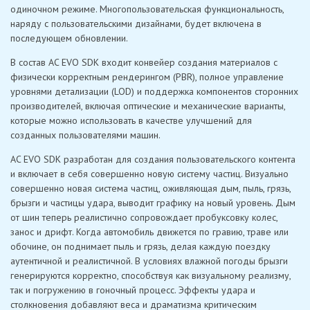
одиночном режиме. Многопользовательская функциональность,
наряду с пользовательскими дизайнами, будет включена в
последующем обновлении.
В состав AC EVO SDK входит конвейер создания материалов с
физически корректным рендерингом (PBR), полное управление
уровнями детализации (LOD) и поддержка компонентов сторонних
производителей, включая оптические и механические варианты,
которые можно использовать в качестве улучшений для
созданных пользователями машин.
AC EVO SDK разработан для создания пользовательского контента
и включает в себя совершенно новую систему частиц. Визуально
совершенно новая система частиц, оживляющая дым, пыль, грязь,
брызги и частицы удара, выводит графику на новый уровень. Дым
от шин теперь реалистично сопровождает пробуксовку колес,
занос и дрифт. Когда автомобиль движется по гравию, траве или
обочине, он поднимает пыль и грязь, делая каждую поездку
аутентичной и реалистичной. В условиях влажной погоды брызги
генерируются корректно, способствуя как визуальному реализму,
так и погружению в гоночный процесс. Эффекты удара и
столкновения добавляют веса и драматизма критическим