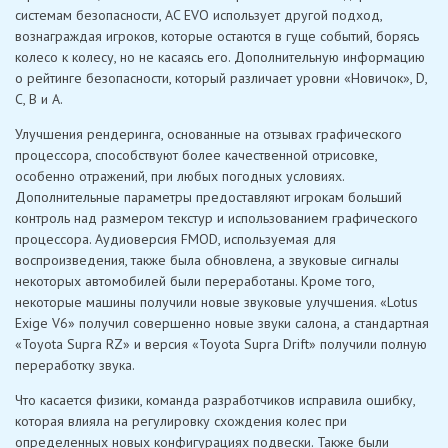
системам безопасности, AC EVO использует другой подход,
вознаграждая игроков, которые остаются в гуще событий, борясь
колесо к колесу, но не касаясь его. Дополнительную информацию
о рейтинге безопасности, который различает уровни «Новичок», D,
C, B и A.
Улучшения рендеринга, основанные на отзывах графического
процессора, способствуют более качественной отрисовке,
особенно отражений, при любых погодных условиях.
Дополнительные параметры предоставляют игрокам больший
контроль над размером текстур и использованием графического
процессора. Аудиоверсия FMOD, используемая для
воспроизведения, также была обновлена, а звуковые сигналы
некоторых автомобилей были переработаны. Кроме того,
некоторые машины получили новые звуковые улучшения. «Lotus
Exige V6» получил совершенно новые звуки салона, а стандартная
«Toyota Supra RZ» и версия «Toyota Supra Drift» получили полную
переработку звука.
Что касается физики, команда разработчиков исправила ошибку,
которая влияла на регулировку схождения колес при
определенных новых конфигурациях подвески. Также были