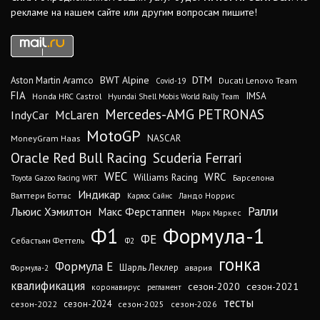
рекламе на нашем сайте или другим вопросам пишите!
DTM
BWT Alpine
Aston Martin Aramco
Ducati Lenovo Team
Covid-19
FIA
IMSA
Honda HRC Castrol
Hyundai Shell Mobis World Rally Team
Mercedes-AMG PETRONAS
IndyCar
McLaren
MotoGP
MoneyGram Haas
NASCAR
Oracle Red Bull Racing
Scuderia Ferrari
WEC
WRC
Williams Racing
Барселона
Toyota Gazoo Racing WRT
Индикар
Валттери Боттас
Ландо Норрис
Карлос Сайнс
Ралли
Льюис Хэмилтон
Макс Ферстаппен
Марк Маркес
Ф1
Формула-1
ФЕ
Себастьян Феттель
Ф2
гонка
Формула Е
Шарль Леклер
авария
Формула-2
квалификация
сезон-2020
сезон-2021
коронавирус
регламент
тесты
сезон-2024
сезон-2022
сезон-2025
сезон-2026