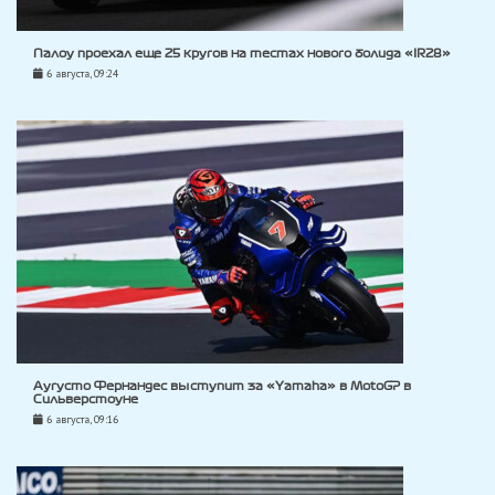
Палоу проехал еще 25 кругов на тестах нового болида «IR28»
6 августа, 09:24
Аугусто Фернандес выступит за «Yamaha» в MotoGP в
Сильверстоуне
6 августа, 09:16