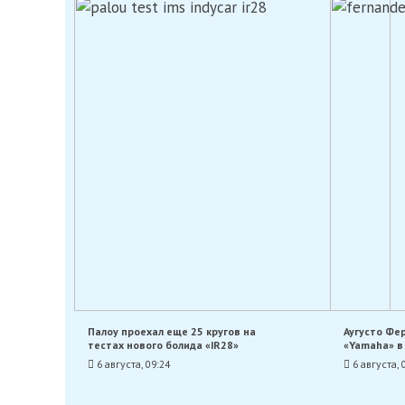
Палоу проехал еще 25 кругов на
Аугусто Фе
тестах нового болида «IR28»
«Yamaha» в
6 августа, 09:24
6 августа, 