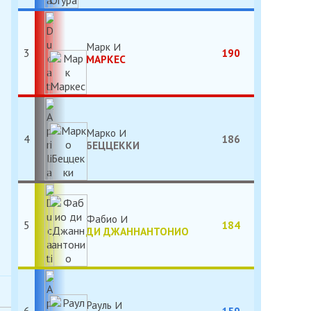
Марк
3
190
МАРКЕС
Марко
4
186
БЕЦЦЕККИ
Фабио
5
184
ДИ ДЖАННАНТОНИО
Рауль