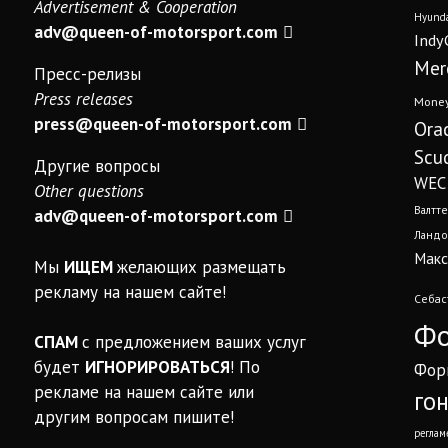
Advertisement & Cooperation
Hyunda
adv@queen-of-motorsport.com
Indy
Mer
Пресс-релизы
Press releases
Mone
press@queen-of-motorsport.com
Ora
Scud
Другие вопросы
WEC
Other questions
Валтте
adv@queen-of-motorsport.com
Ландо
Макс
Мы
ИЩЕМ
желающих размещать
рекламу на нашем сайте!
Себас
Фо
СПАМ
с предложением ваших услуг
будет
ИГНОРИРОВАТЬСЯ
! По
Фор
рекламе на нашем сайте или
го
другим вопросам пишите!
реглам