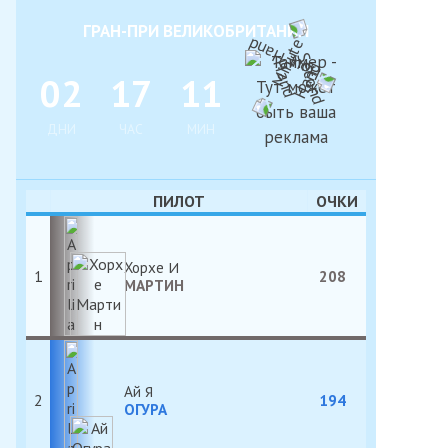
ГРАН-ПРИ ВЕЛИКОБРИТАНИИ
0
2
1
7
1
1
ДНИ
ЧАС
МИН
ПИЛОТ
ОЧКИ
Хорхе
1
208
МАРТИН
Ай
2
194
ОГУРА