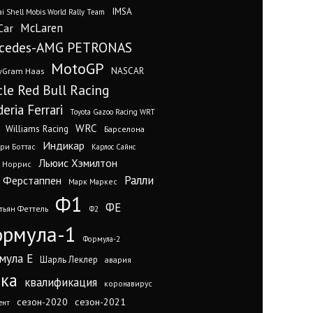
IMSA
i Shell Mobis World Rally Team
Car
McLaren
cedes-AMG PETRONAS
MotoGP
yGram Haas
NASCAR
cle Red Bull Racing
eria Ferrari
Toyota Gazoo Racing WRT
WRC
Williams Racing
Барселона
Индикар
ри Боттас
Карлос Сайнс
Льюис Хэмилтон
 Норрис
Ралли
 Ферстаппен
Марк Маркес
Ф1
ФЕ
тьян Феттель
Ф2
рмула-1
Формула-2
мула Е
Шарль Леклер
авария
нка
квалификация
коронавирус
сезон-2020
сезон-2021
ент