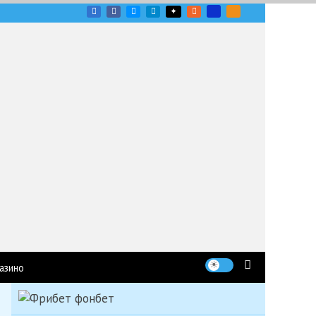
угих гоночных серий
азино