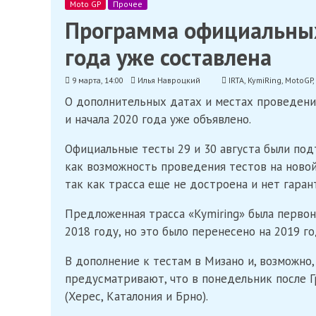
Moto GP
Прочее
Программа официальных
года уже составлена
9 марта, 14:00
Илья Навроцкий
IRTA
,
KymiRing
,
MotoGP
,
О дополнительных датах и ​​местах проведени
и начала 2020 года уже объявлено.
Официальные тесты 29 и 30 августа были под
как возможность проведения тестов на новой
так как трасса еще не достроена и нет гарант
Предложенная трасса «Kymiring» была первон
2018 году, но это было перенесено на 2019 го
В дополнение к тестам в Мизано и, возможно,
предусматривают, что в понедельник после 
(Херес, Каталония и Брно).