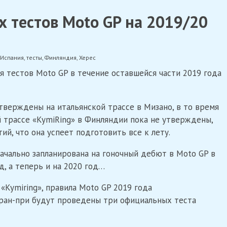
 тестов Moto GP на 2019/20
Испания
,
тесты
,
Финляндия
,
Херес
я тестов Moto GP в течение оставшейся части 2019 года
тверждены на итальянской трассе в Мизано, в то время
 трассе «KymiRing» в Финляндии пока не утверждены,
ий, что она успеет подготовить все к лету.
ачально запланирована на гоночный дебют в Moto GP в
д, а теперь и на 2020 год…
 «Kymiring», правила Moto GP 2019 года
Гран-при будут проведены три официальных теста