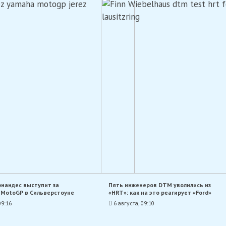
рнандес выступит за
Пять инженеров DTM уволились из
 MotoGP в Сильверстоуне
«HRT»: как на это реагирует «Ford»
09:16
6 августа, 09:10