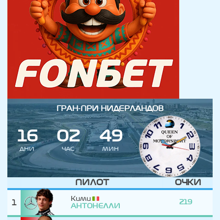
ГРАН-ПРИ НИДЕРЛАНДОВ
1
6
0
2
4
9
ДНИ
ЧАС
МИН
ПИЛОТ
ОЧКИ
Кими
1
219
АНТОНЕЛЛИ