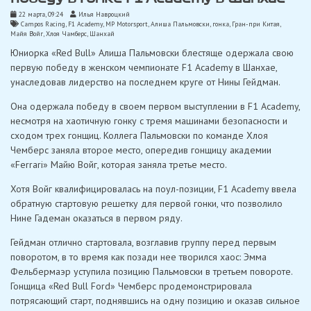
22 марта, 09:24
Илья Навроцкий
Campos Racing
,
F1 Academy
,
MP Motorsport
,
Алиша Пальмовски
,
гонка
,
Гран-при Китая
,
Майя Войг
,
Хлоя Чамберс
,
Шанхай
Юниорка «Red Bull» Алиша Пальмовски блестяще одержала свою
первую победу в женском чемпионате F1 Academy в Шанхае,
унаследовав лидерство на последнем круге от Нины Гейдман.
Она одержала победу в своем первом выступлении в F1 Academy,
несмотря на хаотичную гонку с тремя машинами безопасности и
сходом трех гонщиц. Коллега Пальмовски по команде Хлоя
Чемберс заняла второе место, опередив гонщицу академии
«Ferrari» Майю Войг, которая заняла третье место.
Хотя Войг квалифицировалась на поул-позиции, F1 Academy ввела
обратную стартовую решетку для первой гонки, что позволило
Нине Гадеман оказаться в первом ряду.
Гейдман отлично стартовала, возглавив группу перед первым
поворотом, в то время как позади нее творился хаос: Эмма
Фельбермаэр уступила позицию Пальмовски в третьем повороте.
Гонщица «Red Bull Ford» Чемберс продемонстрировала
потрясающий старт, поднявшись на одну позицию и оказав сильное