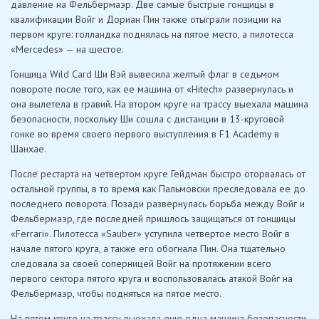
давление на Фельбермаэр. Две самые быстрые гонщицы в
квалификации Войг и Дориан Пин также отыграли позиции на
первом круге: голландка поднялась на пятое место, а пилотесса
«Mercedes» — на шестое.
Гонщица Wild Card Ши Вэй вывесила желтый флаг в седьмом
повороте после того, как ее машина от «Hitech» развернулась и
она вылетела в гравий. На втором круге на трассу выехала машина
безопасности, поскольку Ши сошла с дистанции в 13-круговой
гонке во время своего первого выступления в F1 Academy в
Шанхае.
После рестарта на четвертом круге Гейдман быстро оторвалась от
остальной группы, в то время как Пальмовски преследовала ее до
последнего поворота. Позади развернулась борьба между Войг и
Фельбермаэр, где последней пришлось защищаться от гонщицы
«Ferrari». Пилотесса «Sauber» уступила четвертое место Войг в
начале пятого круга, а также его обогнала Пин. Она тщательно
следовала за своей соперницей Войг на протяжении всего
первого сектора пятого круга и воспользовалась атакой Войг на
Фельбермаэр, чтобы подняться на пятое место.
На пятом круге на трассу выехала еще одна машина безопасности,