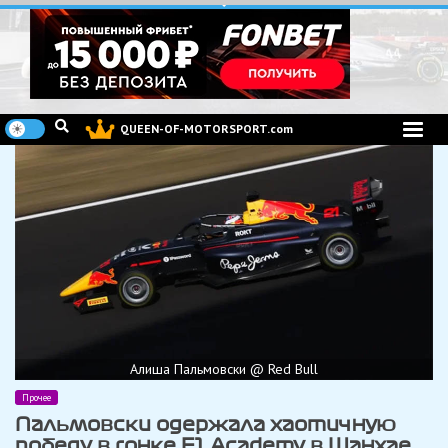
Перейти
к
содержимому
QUEEN-OF-MOTORSPORT.com
Алиша Пальмовски @ Red Bull
Прочее
Пальмовски одержала хаотичную
победу в гонке F1 Academy в Шанхае