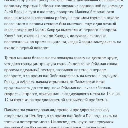
поскольку Аурелия Нобельс столкнулась с партнершой по команде
Лией Блок на пути к шестому повороту. Машина безопасности
вновь выехала и завершила работу на восьмом круге, но вскоре
после этого в первом секторе был вывешен еще один желтый
флаг, поскольку Николь Хаврда вылетела из первого поворота.
Хлоя Чонг, ехавшая позади Хаврды, получила некоторые
повреждения во время инцидента, когда Хаврда замедлилась на
входе в первый поворот.
Третья машина безопасности покинула трассу на десятом круге,
что дало гонщицам три круга гонки. Лидер гонки Гейдман снова
провела идеальный рестарт, возглавив пелетон в первом
повороте, в то время как Войг нацелилась на место на подиуме.
Гонщица «Alpine» начала отрываться от Пальмовски и так
продолжалось до тех пор, пока Гейдман не начала сбавлять
скорость на трассе, откатившись с лидирующего места на 14-е на
12-м круге из-за предполагаемой технической проблемы.
Пальмовски унаследовал лидерство и предпринял попытку
оторваться от Чемберс, в то время как Войг и Пин поднялись на
третье и четвертое места. На последнем круге развернулась
короткая борьба между двумя партнершами по команде,