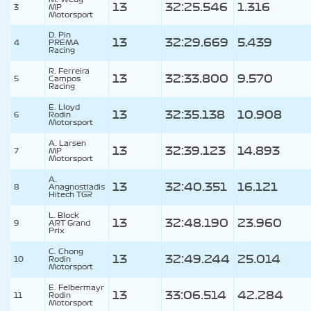
13
32:25.546
1.316
3
MP
Motorsport
D. Pin
13
32:29.669
5.439
4
PREMA
Racing
R. Ferreira
13
32:33.800
9.570
5
Campos
Racing
E. Lloyd
13
32:35.138
10.908
6
Rodin
Motorsport
A. Larsen
13
32:39.123
14.893
7
MP
Motorsport
A.
13
32:40.351
16.121
8
Anagnostiadis
Hitech TGR
L. Block
13
32:48.190
23.960
9
ART Grand
Prix
C. Chong
13
32:49.244
25.014
10
Rodin
Motorsport
E. Felbermayr
13
33:06.514
42.284
11
Rodin
Motorsport