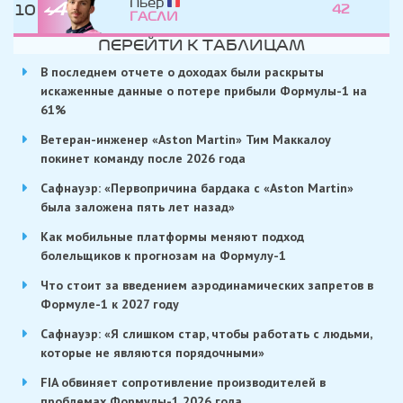
Пьер
10
42
ГАСЛИ
ПЕРЕЙТИ К ТАБЛИЦАМ
В последнем отчете о доходах были раскрыты
искаженные данные о потере прибыли Формулы-1 на
61%
Ветеран-инженер «Aston Martin» Тим Маккалоу
покинет команду после 2026 года
Сафнауэр: «Первопричина бардака с «Aston Martin»
была заложена пять лет назад»
Как мобильные платформы меняют подход
болельщиков к прогнозам на Формулу-1
Что стоит за введением аэродинамических запретов в
Формуле-1 к 2027 году
Сафнауэр: «Я слишком стар, чтобы работать с людьми,
которые не являются порядочными»
FIA обвиняет сопротивление производителей в
проблемах Формулы-1 2026 года