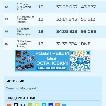
C. Crone
13
33:08.057
43.827
12
ART Grand
Prix
T. Hausmann
13
33:14.843
50.613
13
PREMA
Racing
J. Ciconte
13
34:03.313
99.083
14
MP
Motorsport
N. Gademan
12
31:33.224
DNF
15
PREMA
Racing
ИСТОЧНИК
Queen of Motorsport
ПОДДЕРЖИТЕ НАС