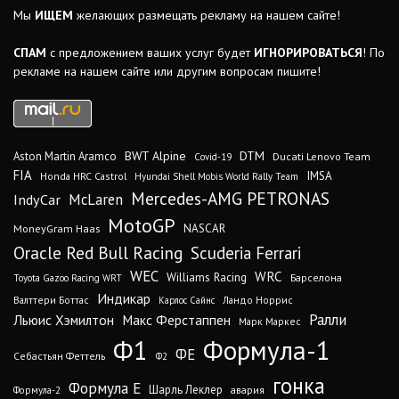
Мы
ИЩЕМ
желающих размещать рекламу на нашем сайте!
СПАМ
с предложением ваших услуг будет
ИГНОРИРОВАТЬСЯ
! По
рекламе на нашем сайте или другим вопросам пишите!
DTM
BWT Alpine
Aston Martin Aramco
Ducati Lenovo Team
Covid-19
FIA
IMSA
Honda HRC Castrol
Hyundai Shell Mobis World Rally Team
Mercedes-AMG PETRONAS
IndyCar
McLaren
MotoGP
MoneyGram Haas
NASCAR
Oracle Red Bull Racing
Scuderia Ferrari
WEC
WRC
Williams Racing
Барселона
Toyota Gazoo Racing WRT
Индикар
Валттери Боттас
Ландо Норрис
Карлос Сайнс
Ралли
Льюис Хэмилтон
Макс Ферстаппен
Марк Маркес
Ф1
Формула-1
ФЕ
Себастьян Феттель
Ф2
гонка
Формула Е
Шарль Леклер
авария
Формула-2