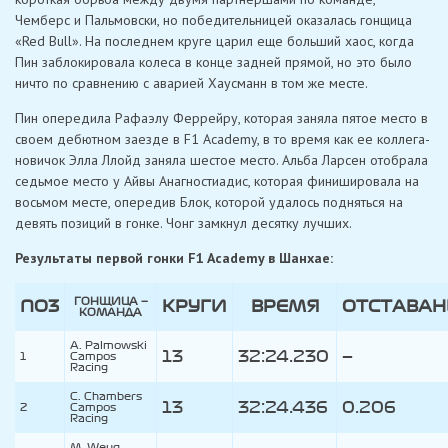
Чемберс и Пальмовски, но победительницей оказалась гонщица
«Red Bull». На последнем круге царил еще больший хаос, когда
Пин заблокировала колеса в конце задней прямой, но это было
ничто по сравнению с аварией Хаусманн в том же месте.
Пин опередила Рафаэлу Феррейру, которая заняла пятое место в
своем дебютном заезде в F1 Academy, в то время как ее коллега-
новичок Элла Ллойд заняла шестое место. Альба Ларсен отобрала
седьмое место у Айвы Анагностиадис, которая финишировала на
восьмом месте, опередив Блок, которой удалось подняться на
девять позиций в гонке. Чонг замкнул десятку лучших.
Результаты первой гонки F1 Academy в Шанхае:
ГОНЩИЦА —
ПОЗ
КРУГИ
ВРЕМЯ
ОТСТАВАН
КОМАНДА
A. Palmowski
13
32:24.230
—
1
Campos
Racing
C. Chambers
13
32:24.436
0.206
2
Campos
Racing
M. Weug