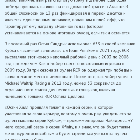
оказал влияние, выиграв стартовую гонку в Дайтоне. Еще одна
победа пришлась на июнь на его домашней трассе в Атланте. В
общей сложности он 13 раз финишировал в первой десятке и
является единственным новичком, попавшим в плей-офф, что
гарантирует ему награду «Новичок года» (которая
устанавливается на основе итоговых очков), если так и останется.
В последний раз Остин Синдрик использовал #33 в своей кампании
Кубка с частичной занятостью с «Team Penske» в 2021 году. RCR
выставляла этот номер неполный рабочий день с 2003 по 2008
год, прежде чем Клинт Бойер стал его постоянным игроком в
2009 году. За три сезона за рулем RCR он одержал три победы и
занял десятое место в чемпионате. После того, как Бойер ушел в
Michael Waltrip Racing в 2012 году, номер 33 сократился до
ограниченного списка для нескольких гонщиков, включая
нынешнего гонщика RCR Остина Диллона.
«Остин Хилл проявлял талант в каждой серии, в которой
участвовал за свою карьеру, поэтому я очень рад увидеть его за
рулем машины серии Кубка», — прокомментировал Чайлдресс. «У
него хороший сезон в серии Xfinity, и я знаю, что он будет таким
же конкурентоспособным и будет стремиться учиться за рулем