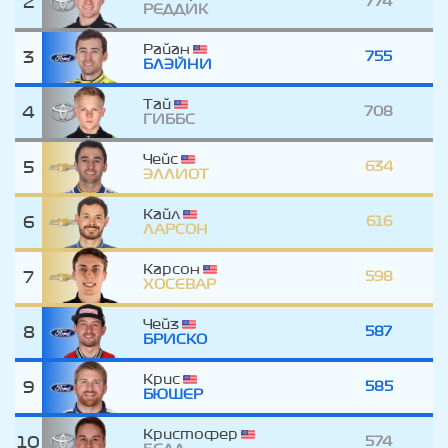
2
774
РЕДДИК
Райан
3
755
БЛЭЙНИ
Тай
4
708
ГИББС
Чейс
5
634
ЭЛЛИОТ
Кайл
6
616
ЛАРСОН
Карсон
7
598
ХОСЕВАР
Чейз
8
587
БРИСКО
Крис
9
585
БЮШЕР
Кристофер
10
574