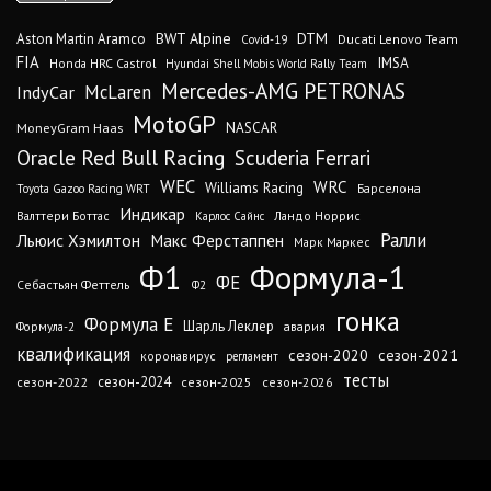
DTM
BWT Alpine
Aston Martin Aramco
Ducati Lenovo Team
Covid-19
FIA
IMSA
Honda HRC Castrol
Hyundai Shell Mobis World Rally Team
Mercedes-AMG PETRONAS
IndyCar
McLaren
MotoGP
MoneyGram Haas
NASCAR
Oracle Red Bull Racing
Scuderia Ferrari
WEC
WRC
Williams Racing
Барселона
Toyota Gazoo Racing WRT
Индикар
Валттери Боттас
Ландо Норрис
Карлос Сайнс
Ралли
Льюис Хэмилтон
Макс Ферстаппен
Марк Маркес
Ф1
Формула-1
ФЕ
Себастьян Феттель
Ф2
гонка
Формула Е
Шарль Леклер
авария
Формула-2
квалификация
сезон-2020
сезон-2021
коронавирус
регламент
тесты
сезон-2024
сезон-2022
сезон-2025
сезон-2026