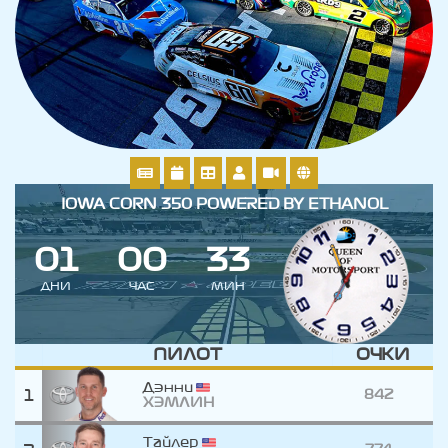
IOWA CORN 350 POWERED BY ETHANOL
0
1
0
0
3
3
ДНИ
ЧАС
МИН
ПИЛОТ
ОЧКИ
Дэнни
1
842
ХЭМЛИН
Тайлер