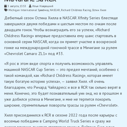
3 августа, 13:53
Илья Навроцкий
Michigan International Speedway
,
NASCAR
,
Richard Childress Racing
,
Остин Хилл
Дебютный сезон Остина Хилла в NASCAR Xfinity Series блестяще
завершился двумя победами и шестым местом по очкам после
двадцати гонок. Чтобы вознаградить его за успехи, «Richard
Childress Racing» впервые предоставила ему шанс стартовать в
основной серии NASCAR, когда он примет участие в воскресной
гонке на международной гоночной трассе в Мичигане за рулем
«Chevrolet Camaro ZL1» под #33.
«Я рос в этом виде спорта и получить возможность управлять
машиной NASCAR Cup Series — это предел мечтаний, особенно с
такой командой, как «Richard Childress Racing», которая имеет
такую ​​​​богатую историю успеха», — заявил Хилл. «Я очень
благодарен, что Ричард Чайлдресс и все в RCR так сильно верят в
меня. Конечно, это будет познавательный уик-энд, но в прошлом я
уже добился успеха в Мичигане, и мне не терпится покорить
широкие, стремительные повороты трассы за рулем «Chevrolet».
Хилл присоединился к RCR в сезоне 2022 года после карьеры с
восемью победами в Camping World Truck Series и сразу же