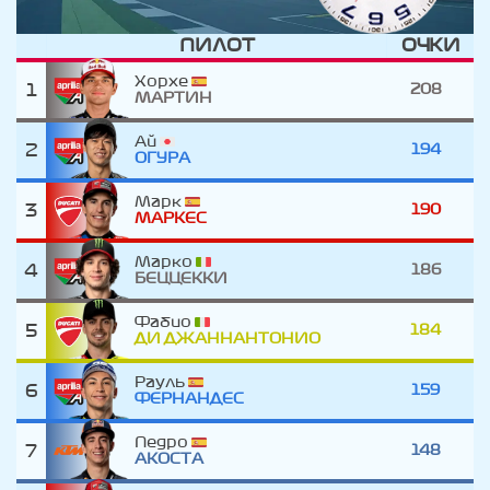
ПИЛОТ
ОЧКИ
Хорхе
1
208
МАРТИН
Ай
2
194
ОГУРА
Марк
3
190
МАРКЕС
Марко
4
186
БЕЦЦЕККИ
Фабио
5
184
ДИ ДЖАННАНТОНИО
Рауль
6
159
ФЕРНАНДЕС
Педро
7
148
АКОСТА