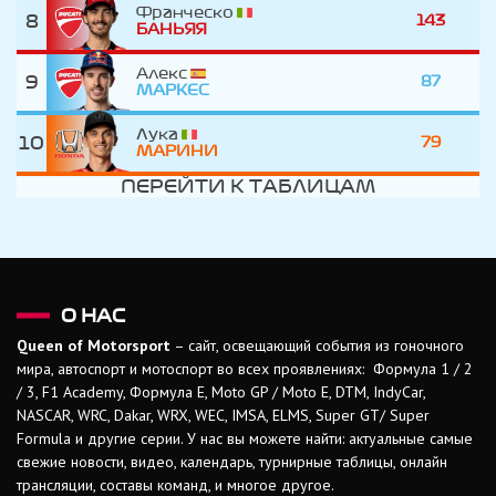
Франческо
8
143
БАНЬЯЯ
Алекс
9
87
МАРКЕС
Лука
10
79
МАРИНИ
ПЕРЕЙТИ К ТАБЛИЦАМ
О НАС
Queen of Motorsport
– сайт, освещающий события из гоночного
мира, автоспорт и мотоспорт во всех проявлениях: Формула 1 / 2
/ 3, F1 Academy, Формула Е, Moto GP / Moto E, DTM, IndyCar,
NASCAR, WRC, Dakar, WRX, WEC, IMSA, ELMS, Super GT/ Super
Formula и другие серии. У нас вы можете найти: актуальные самые
свежие новости, видео, календарь, турнирные таблицы, онлайн
трансляции, составы команд, и многое другое.