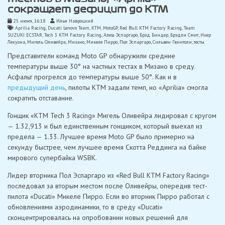
сокращает дефицит до KTM
25 июня, 16:18
Илья Навроцкий
Aprilia Racing
,
Ducati Lenovo Team
,
KTM
,
MotoGP
,
Red Bull KTM Factory Racing
,
Team
SUZUKI ECSTAR
,
Tech 3 KTM Factory Racing
,
Алеш Эспаргаро
,
Брэд Биндер
,
Брэдли Смит
,
Икер
Лекуона
,
Мигель Оливейра
,
Мизано
,
Микеле Пирро
,
Пол Эспаргаро
,
Сильвен Гвинтоли
,
тесты
Представители команд Moto GP обнаружили средние
температуры выше 30° на частных тестах в Мизано в среду.
Асфальт прогрелся до температуры выше 50°. Как и в
предыдущий день
, пилоты KTM задали темп, но «Aprilia» смогла
сократить отставание.
Гонщик «KTM Tech 3 Racing» Мигель Оливейра лидировал с кругом
— 1.32,913 и был единственным гонщиком, который выехал из
предела — 1.33. Лучшее время Moto GP было примерно на
секунду быстрее, чем лучшее время Скотта Реддинга на байке
мирового супербайка WSBK.
Лидер вторника Пол Эспаргаро из «Red Bull KTM Factory Racing»
последовал за вторым местом после Оливейры, опередив тест-
пилота «Ducati» Микеле Пирро. Если во вторник Пирро работал с
обновлениями аэродинамики, то в среду «Ducati»
сконцентрировалась на опробовании новых решений для