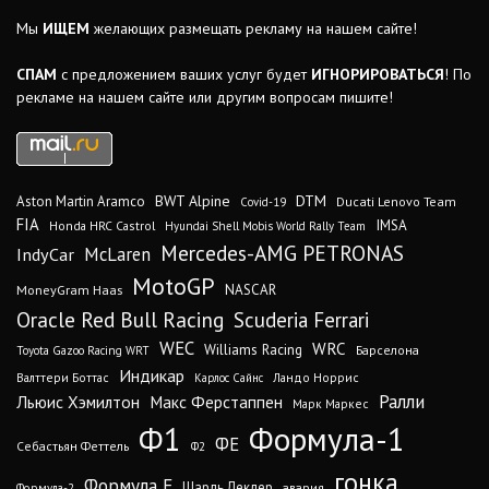
Мы
ИЩЕМ
желающих размещать рекламу на нашем сайте!
СПАМ
с предложением ваших услуг будет
ИГНОРИРОВАТЬСЯ
! По
рекламе на нашем сайте или другим вопросам пишите!
DTM
BWT Alpine
Aston Martin Aramco
Ducati Lenovo Team
Covid-19
FIA
IMSA
Honda HRC Castrol
Hyundai Shell Mobis World Rally Team
Mercedes-AMG PETRONAS
IndyCar
McLaren
MotoGP
MoneyGram Haas
NASCAR
Oracle Red Bull Racing
Scuderia Ferrari
WEC
WRC
Williams Racing
Барселона
Toyota Gazoo Racing WRT
Индикар
Валттери Боттас
Ландо Норрис
Карлос Сайнс
Ралли
Льюис Хэмилтон
Макс Ферстаппен
Марк Маркес
Ф1
Формула-1
ФЕ
Себастьян Феттель
Ф2
гонка
Формула Е
Шарль Леклер
авария
Формула-2