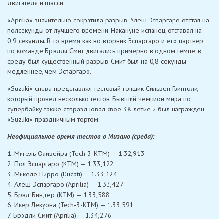
двигателя и шасси.
«Aprilia» значительно сократила разрыв. Алеш Эспаргаро отстал на
полсекунды от лучшего времени. Накануне испанец отставал на
0,9 секунды. В то время как во вторник Эспаргаро и его партнер
по команде Брэдли Смит двигались примерно в одном темпе, в
среду был существенный разрыв. Смит был на 0,8 секунды
медленнее, чем Эспаргаро.
«Suzuki» снова представлял тестовый гонщик Сильвен Гвинтоли,
который провел несколько тестов. Бывший чемпион мира по
супербайку также отпраздновал свое 38-летие и был награжден
«Suzuki» праздничным тортом.
Неофициальное время тестов в Мизано (среда):
1. Мигель Оливейра (Tech-3-KTM) — 1.32,913
2. Пол Эспаргаро (KTM) — 1.33,122
3. Микеле Пирро (Ducati) — 1.33,124
4. Алеш Эспаргаро (Aprilia) — 1.33,427
5. Брэд Биндер (KTM) — 1.33,588
6. Икер Лекуона (Tech-3-KTM) — 1.33,591
7. Брэдли Смит (Aprilia) — 1.34,276