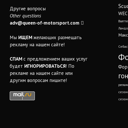
Scud
Другие вопросы
WEC
Other questions
Валтте
adv@queen-of-motorsport.com
Ландо
Макс
Мы
ИЩЕМ
желающих размещать
рекламу на нашем сайте!
Себас
Фо
СПАМ
с предложением ваших услуг
будет
ИГНОРИРОВАТЬСЯ
! По
Фор
рекламе на нашем сайте или
го
другим вопросам пишите!
реглам
сезон
сезон