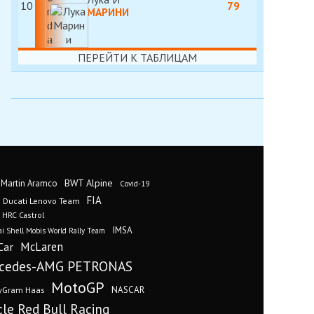
10
79
МАРИНИ
ПЕРЕЙТИ К ТАБЛИЦАМ
BWT Alpine
 Martin Aramco
Covid-19
FIA
Ducati Lenovo Team
 HRC Castrol
IMSA
i Shell Mobis World Rally Team
Car
McLaren
cedes-AMG PETRONAS
MotoGP
yGram Haas
NASCAR
cle Red Bull Racing