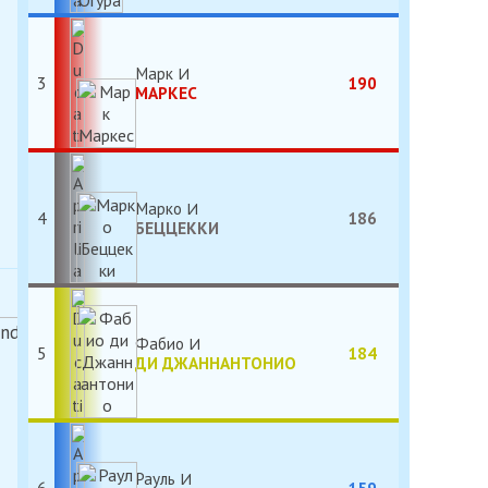
Марк
3
190
МАРКЕС
Марко
4
186
БЕЦЦЕККИ
Фабио
5
184
ДИ ДЖАННАНТОНИО
Рауль