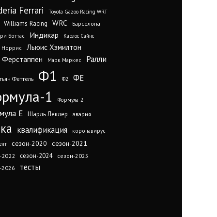
eria Ferrari
Toyota Gazoo Racing WRT
WRC
Williams Racing
Барселона
Индикар
ри Боттас
Карлос Сайнс
Льюис Хэмилтон
 Норрис
Ралли
 Ферстаппен
Марк Маркес
Ф1
ФЕ
тьян Феттель
Ф2
рмула-1
Формула-2
мула Е
Шарль Леклер
авария
нка
квалификация
коронавирус
сезон-2020
сезон-2021
ент
сезон-2024
-2022
сезон-2025
тесты
-2026