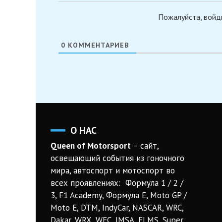
Пожалуйста, войд
0
КОММЕНТАРИЕВ
О НАС
Queen of Motorsport
– сайт,
освещающий события из гоночного
мира, автоспорт и мотоспорт во
всех проявлениях: Формула 1 / 2 /
3, F1 Academy, Формула Е, Moto GP /
Moto E, DTM, IndyCar, NASCAR, WRC,
Dakar, WRX, WEC, IMSA, ELMS, Super