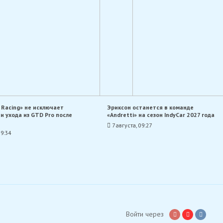
r Racing» не исключает
Эриксон останется в команде
и ухода из GTD Pro после
«Andretti» на сезон IndyCar 2027 года
7 августа, 09:27
09:34
Войти через