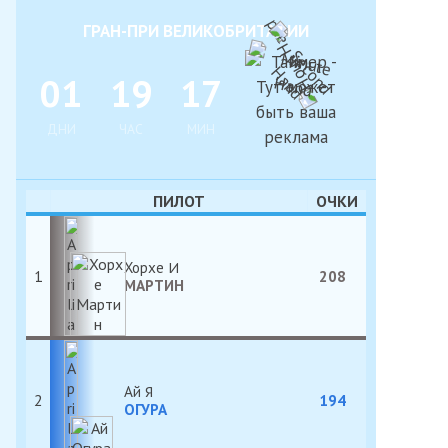
ГРАН-ПРИ ВЕЛИКОБРИТАНИИ
0
1
1
9
1
7
ДНИ
ЧАС
МИН
ПИЛОТ
ОЧКИ
Хорхе
1
208
МАРТИН
Ай
2
194
ОГУРА