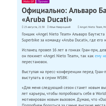
Moto GP
Прочее
Официально: Альваро Ба
«Aruba Ducati»
23 августа, 21:30
Илья Навроцкий
Angel Nieto Team
,
M
Гонщик «Angel Nieto Team» Альваро Баутист
Superbike за команду «Aruba Ducati», где его
Испанец провел 16 лет в гонках Гран-при, де
он покинет «Angel Nieto Team», так как
ему н
перестановок.
Выступая на пресс-конференции перед Гран-
выступать в серии WSBK:
«Для меня следующий сезон станет новым выз
лет карьеры, чтобы попробовать себя в World 
мотивирован новым вызовом. Думаю, что «Ducat
Попробуем бороться за самые высокие места. 