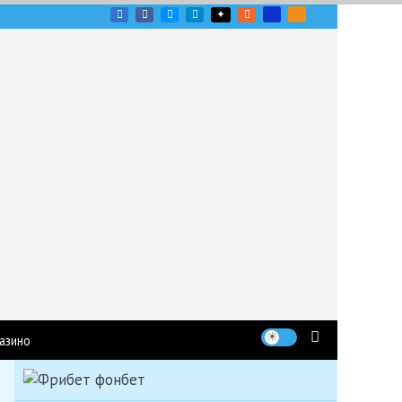
угих гоночных серий
азино