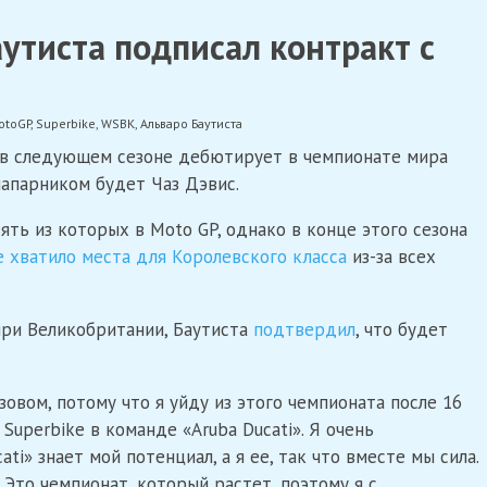
утиста подписал контракт с
otoGP
,
Superbike
,
WSBK
,
Альваро Баутиста
а в следующем сезоне дебютирует в чемпионате мира
 напарником будет Чаз Дэвис.
вять из которых в Moto GP, однако в конце этого сезона
е хватило места для Королевского класса
из-за всех
при Великобритании, Баутиста
подтвердил
, что будет
овом, потому что я уйду из этого чемпионата после 16
Superbike в команде «Aruba Ducati». Я очень
i» знает мой потенциал, а я ее, так что вместе мы сила.
Это чемпионат, который растет, поэтому я с