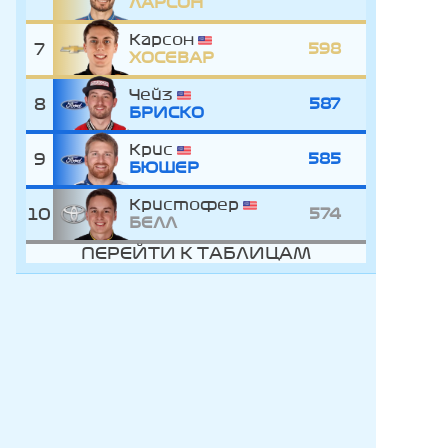
ЛАРСОН
Карсон
7
598
ХОСЕВАР
Чейз
8
587
БРИСКО
Крис
9
585
БЮШЕР
Кристофер
10
574
БЕЛЛ
ПЕРЕЙТИ К ТАБЛИЦАМ