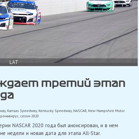
LAT
ждает третий этап
ода
dway
,
Kansas Speedway
,
Kentucky Speedway
,
NASCAR
,
New Hampshire Motor
оронавирус
,
сезон-2020
рии NASCAR 2020 года был анонсирован, и в нем
е недели и новая дата для этапа All-Star.