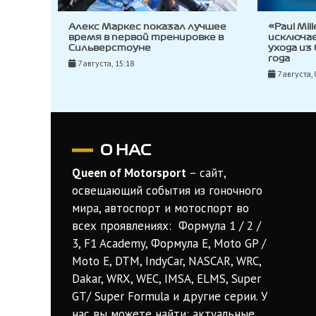
Алекс Маркес показал лучшее
«Paul Mil
время в первой тренировке в
исключа
Сильверстоуне
ухода из
года
7 августа, 15:18
7 августа, 
О НАС
Queen of Motorsport
– сайт,
освещающий события из гоночного
мира, автоспорт и мотоспорт во
всех проявлениях: Формула 1 / 2 /
3, F1 Academy, Формула Е, Moto GP /
Moto E, DTM, IndyCar, NASCAR, WRC,
Dakar, WRX, WEC, IMSA, ELMS, Super
GT/ Super Formula и другие серии. У
нас вы можете найти: актуальные