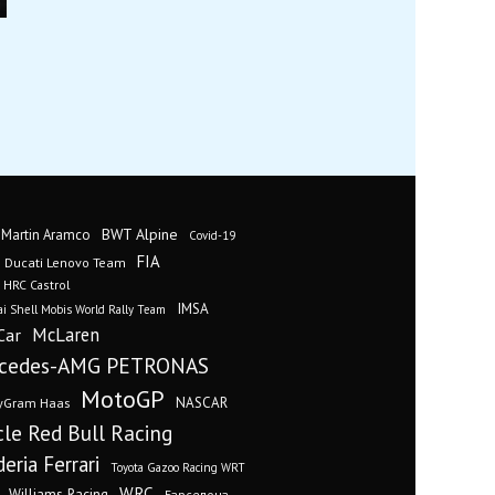
BWT Alpine
 Martin Aramco
Covid-19
FIA
Ducati Lenovo Team
 HRC Castrol
IMSA
i Shell Mobis World Rally Team
Car
McLaren
cedes-AMG PETRONAS
MotoGP
yGram Haas
NASCAR
cle Red Bull Racing
eria Ferrari
Toyota Gazoo Racing WRT
WRC
Williams Racing
Барселона