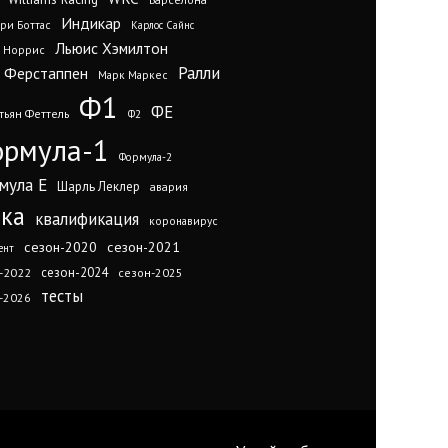
Индикар
ри Боттас
Карлос Сайнс
Льюис Хэмилтон
 Норрис
Ралли
 Ферстаппен
Марк Маркес
Ф1
ФЕ
тьян Феттель
Ф2
рмула-1
Формула-2
мула Е
Шарль Леклер
авария
нка
квалификация
коронавирус
сезон-2020
сезон-2021
ент
сезон-2024
-2022
сезон-2025
тесты
-2026