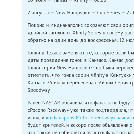
26 июля — Kansas — Xfinity — 00:00
2 августа — New Hampshire — Cup Series — 22:
Поконо и Индианаполис сохраняют свои ориг
двойной заголовок Xfinity Series к своему ра
обратно на один день до воскресенья, 12 июл
Гонки в Техасе заменяют те, которые были б
даты проведения гонок в Канзасе. Канзас до
Гонки серии New Hampshire Cup были перенес
отметить, что гонка серии Xfinity в Кентукки
Канзасе 25 июля перенесена с Айовы. Серия г
Speedway.
Ранее NASCAR объявила, что фанаты не будут 
«Pocono Raceway» уже также подтвердила, чт
июня, и
«Indianapolis Motor Speedway» заявил
будет зрителей, и вскоре после объявления о
что также не собирается пускать фанатов на 