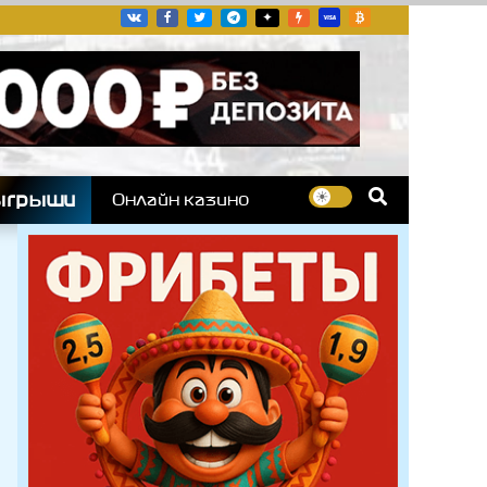
угих гоночных серий
ыгрыши
Онлайн казино