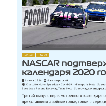
NASCAR
Прочее
NASCAR подтвер
календаря 2020 г
6 июня, 16:16
Илья Навроцкий
Charlotte Motor Speedway
,
Covid-19
,
Indianapolis Motor Spee
Speedway
,
Pocono Raceway
,
Texas Motor Speedway
,
календарь
,
к
Третий выпуск пересмотренного календаря се
представлены двойные гонки, гонки в середин