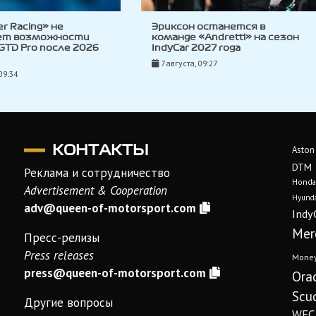
ler Racing» не
Эриксон останется в
ет возможности
команде «Andretti» на сезон
 GTD Pro после 2026
IndyCar 2027 года
7 августа, 09:27
09:34
КОНТАКТЫ
Aston
DTM
Реклама и сотрудничество
Honda
Advertisement & Cooperation
Hyunda
adv@queen-of-motorsport.com
Indy
Mer
Пресс-релизы
Press releases
Mone
press@queen-of-motorsport.com
Ora
Scud
Другие вопросы
WEC