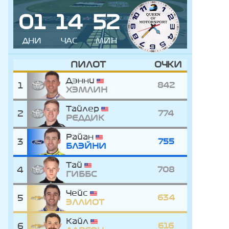
0
1
1
4
5
2
ДНИ
ЧАС
МИН
ПИЛОТ
ОЧКИ
Дэнни
1
842
ХЭМЛИН
Тайлер
2
774
РЕДДИК
Райан
3
755
БЛЭЙНИ
Тай
4
708
ГИББС
Чейс
5
634
ЭЛЛИОТ
Кайл
6
616