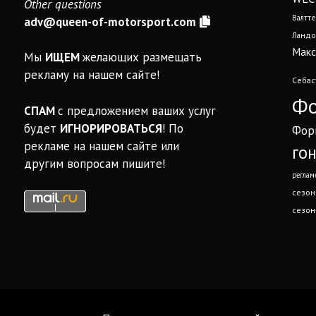
Other questions
Валтте
adv@queen-of-motorsport.com
Ландо
Макс
Мы
ИЩЕМ
желающих размещать
рекламу на нашем сайте!
Себас
Фо
СПАМ
с предложением ваших услуг
будет
ИГНОРИРОВАТЬСЯ
! По
Фор
рекламе на нашем сайте или
го
другим вопросам пишите!
реглам
сезон
сезон