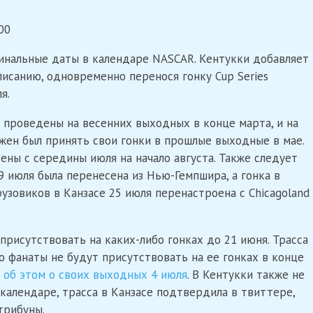
00
инальные даты в календаре NASCAR. Кентукки добавляет
списанию, одновременно перенося гонку Cup Series
я.
ы проведены на весенних выходных в конце марта, и на
лжен был принять свои гонки в прошлые выходные в мае.
ены с середины июля на начало августа. Также следует
 9 июля была перенесена из Нью-Гемпшира, а гонка в
рузовиков в Канзасе 25 июля перенастроена с Chicagoland
присутствовать на каких-либо гонках до 21 июня. Трасса
о фанаты не будут присутствовать на ее гонках в конце
а об этом о своих выходных 4 июля
. В Кентукки также не
 календаре, трасса в Канзасе подтвердила в твиттере,
трибуны.