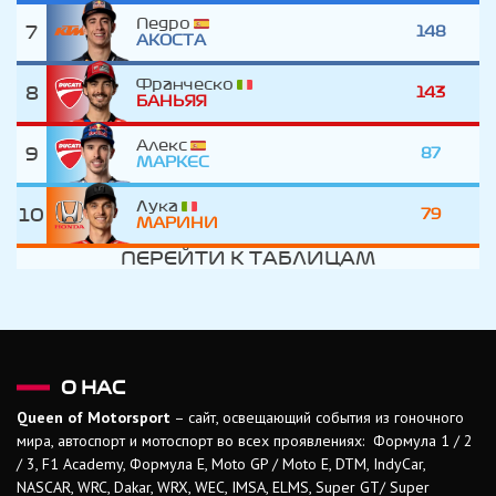
Педро
7
148
АКОСТА
Франческо
8
143
БАНЬЯЯ
Алекс
9
87
МАРКЕС
Лука
10
79
МАРИНИ
ПЕРЕЙТИ К ТАБЛИЦАМ
О НАС
Queen of Motorsport
– сайт, освещающий события из гоночного
мира, автоспорт и мотоспорт во всех проявлениях: Формула 1 / 2
/ 3, F1 Academy, Формула Е, Moto GP / Moto E, DTM, IndyCar,
NASCAR, WRC, Dakar, WRX, WEC, IMSA, ELMS, Super GT/ Super