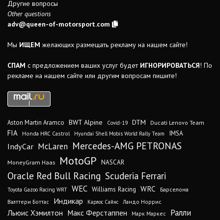
Другие вопросы
Other questions
adv@queen-of-motorsport.com
Мы
ИЩЕМ
желающих размещать рекламу на нашем сайте!
СПАМ
с предложением ваших услуг будет
ИГНОРИРОВАТЬСЯ
! По
рекламе на нашем сайте или другим вопросам пишите!
DTM
BWT Alpine
Aston Martin Aramco
Ducati Lenovo Team
Covid-19
FIA
IMSA
Honda HRC Castrol
Hyundai Shell Mobis World Rally Team
Mercedes-AMG PETRONAS
IndyCar
McLaren
MotoGP
MoneyGram Haas
NASCAR
Oracle Red Bull Racing
Scuderia Ferrari
WEC
WRC
Williams Racing
Барселона
Toyota Gazoo Racing WRT
Индикар
Валттери Боттас
Ландо Норрис
Карлос Сайнс
Ралли
Льюис Хэмилтон
Макс Ферстаппен
Марк Маркес