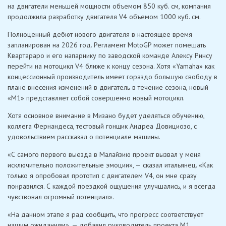
на двигатели меньшей мощности объемом 850 куб. см, компания
продолжила разработку двигателя V4 объемом 1000 куб. см.
Полноценный дебют нового двигателя в настоящее время
запланирован на 2026 год. Регламент MotoGP может помешать
Квартараро и его напарнику по заводской команде Алексу Ринсу
перейти на мотоцикл V4 ближе к концу сезона. Хотя «Yamaha» как
концессионный производитель имеет гораздо большую свободу в
плане внесения изменений в двигатель в течение сезона, новый
«M1» представляет собой совершенно новый мотоцикл.
Хотя основное внимание в Мизано будет уделяться обучению,
коллега Фернандеса, тестовый гонщик Андреа Довициозо, с
удовольствием рассказал о потенциале машины.
«С самого первого выезда в Малайзию проект вызвал у меня
исключительно положительные эмоции», — сказал итальянец. «Как
только я опробовал прототип с двигателем V4, он мне сразу
понравился. С каждой поездкой ощущения улучшались, и я всегда
чувствовал огромный потенциал».
«На данном этапе я рад сообщить, что прогресс соответствует
нашим ожиданиям», — добавил руководитель проекта M1