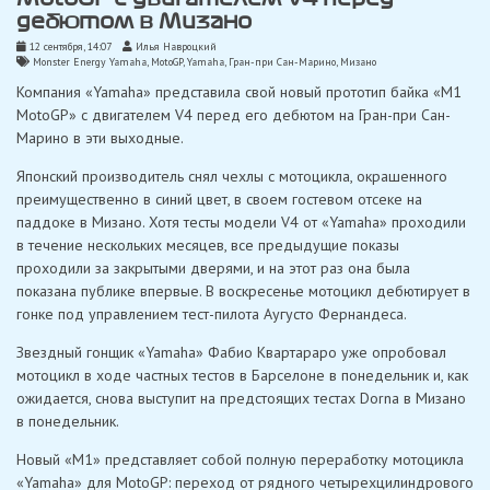
дебютом в Мизано
12 сентября, 14:07
Илья Навроцкий
Monster Energy Yamaha
,
MotoGP
,
Yamaha
,
Гран-при Сан-Марино
,
Мизано
Компания «Yamaha» представила свой новый прототип байка «M1
MotoGP» с двигателем V4 перед его дебютом на Гран-при Сан-
Марино в эти выходные.
Японский производитель снял чехлы с мотоцикла, окрашенного
преимущественно в синий цвет, в своем гостевом отсеке на
паддоке в Мизано. Хотя тесты модели V4 от «Yamaha» проходили
в течение нескольких месяцев, все предыдущие показы
проходили за закрытыми дверями, и на этот раз она была
показана публике впервые. В воскресенье мотоцикл дебютирует в
гонке под управлением тест-пилота Аугусто Фернандеса.
Звездный гонщик «Yamaha» Фабио Квартараро уже опробовал
мотоцикл в ходе частных тестов в Барселоне в понедельник и, как
ожидается, снова выступит на предстоящих тестах Dorna в Мизано
в понедельник.
Новый «M1» представляет собой полную переработку мотоцикла
«Yamaha» для MotoGP: переход от рядного четырехцилиндрового