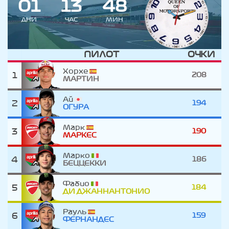
0
1
1
3
4
8
ДНИ
ЧАС
МИН
ПИЛОТ
ОЧКИ
Хорхе
1
208
МАРТИН
Ай
2
194
ОГУРА
Марк
3
190
МАРКЕС
Марко
4
186
БЕЦЦЕККИ
Фабио
5
184
ДИ ДЖАННАНТОНИО
Рауль
6
159
ФЕРНАНДЕС