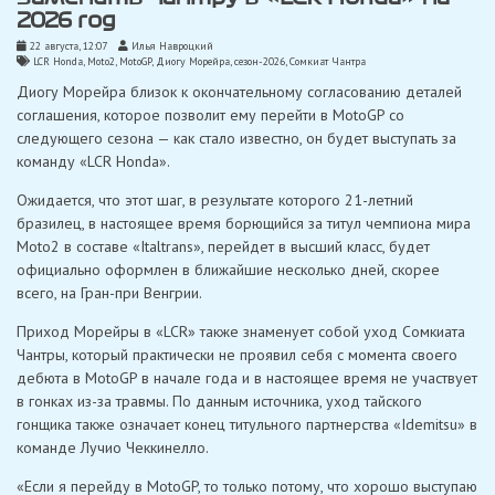
2026 год
22 августа, 12:07
Илья Навроцкий
LCR Honda
,
Moto2
,
MotoGP
,
Диогу Морейра
,
сезон-2026
,
Сомкиат Чантра
Диогу Морейра близок к окончательному согласованию деталей
соглашения, которое позволит ему перейти в MotoGP со
следующего сезона — как стало известно, он будет выступать за
команду «LCR Honda».
Ожидается, что этот шаг, в результате которого 21-летний
бразилец, в настоящее время борющийся за титул чемпиона мира
Moto2 в составе «Italtrans», перейдет в высший класс, будет
официально оформлен в ближайшие несколько дней, скорее
всего, на Гран-при Венгрии.
Приход Морейры в «LCR» также знаменует собой уход Сомкиата
Чантры, который практически не проявил себя с момента своего
дебюта в MotoGP в начале года и в настоящее время не участвует
в гонках из-за травмы. По данным источника, уход тайского
гонщика также означает конец титульного партнерства «Idemitsu» в
команде Лучио Чеккинелло.
«Если я перейду в MotoGP, то только потому, что хорошо выступаю