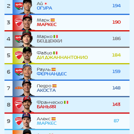
Ай
2
194
ОГУРА
Марк
3
190
МАРКЕС
Марко
4
186
БЕЦЦЕККИ
Фабио
5
184
ДИ ДЖАННАНТОНИО
Рауль
6
159
ФЕРНАНДЕС
Педро
7
148
АКОСТА
Франческо
8
143
БАНЬЯЯ
Алекс
9
87
МАРКЕС