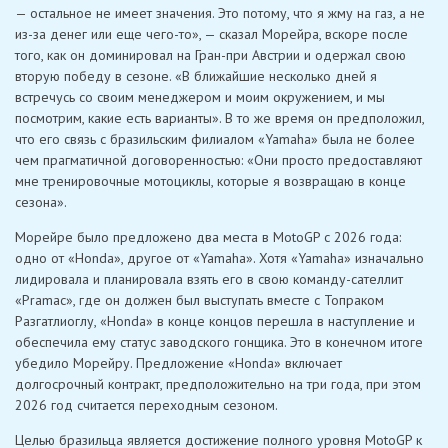
— остальное не имеет значения. Это потому, что я жму на газ, а не
из-за денег или еще чего-то», — сказал Морейра, вскоре после
того, как он доминировал на Гран-при Австрии и одержал свою
вторую победу в сезоне. «В ближайшие несколько дней я
встречусь со своим менеджером и моим окружением, и мы
посмотрим, какие есть варианты». В то же время он предположил,
что его связь с бразильским филиалом «Yamaha» была не более
чем прагматичной договоренностью: «Они просто предоставляют
мне тренировочные мотоциклы, которые я возвращаю в конце
сезона».
Морейре было предложено два места в MotoGP с 2026 года:
одно от «Honda», другое от «Yamaha». Хотя «Yamaha» изначально
лидировала и планировала взять его в свою команду-сателлит
«Pramac», где он должен был выступать вместе с Топраком
Разгатлиоглу, «Honda» в конце концов перешла в наступление и
обеспечила ему статус заводского гонщика. Это в конечном итоге
убедило Морейру. Предложение «Honda» включает
долгосрочный контракт, предположительно на три года, при этом
2026 год считается переходным сезоном.
Целью бразильца является достижение полного уровня MotoGP к