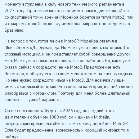
моменту вступления в силу нового технического регламента в
2027 году. Стратегически этот шаг имеет смысл для «Honda2 как
со спортивной точки зрения (Морейра борется за титул Moto2), так
и с маркетинговой, поскольку чемпионат мира вот-вот вернется в
Бразилию.
На вопрос о том, готов ли он к MotoGP, Морейра ответил в
Шпильберге: «Да, думаю, да. Но мне нужно понять мотоцикл. Это
сложный мотоцикл, и он представляет собой совершенно другой
мир. Мне нужно попытаться понять, как он работает. Но, как я уже
сказал, сейчас я сосредоточен на Moto2. Предложение есть.
Возможно, я обсужу его со своим менеджером на этих выходных.
Но мне нужно сосредоточиться на Moto2. Для новичка лучше
иметь длительный контракт. Это сложная категория, и в ней сложно
разобраться с мотоциклом. Поэтому для меня более длительный
контракт — лучший вариант».
Он не стал говорить, будет ли 2026 год, последний год с
двигателями объёмом 1000 куб. см и шинами Michelin,
подходящим временем: «Не знаю. Но я хочу перейти в MotoGP.
Если будет предложение, возможность и хороший контракт, то я
пойду».