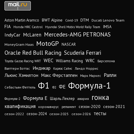
DTM
BWT Alpine
Aston Martin Aramco
Ducati Lenovo Team
Covid-19
FIA
IMSA
Honda HRC Castrol
Hyundai Shell Mobis World Rally Team
Mercedes-AMG PETRONAS
IndyCar
McLaren
MotoGP
MoneyGram Haas
NASCAR
Oracle Red Bull Racing
Scuderia Ferrari
WEC
WRC
Williams Racing
Барселона
Toyota Gazoo Racing WRT
Индикар
Валттери Боттас
Ландо Норрис
Карлос Сайнс
Ралли
Льюис Хэмилтон
Макс Ферстаппен
Марк Маркес
Ф1
Формула-1
ФЕ
Себастьян Феттель
Ф2
гонка
Формула Е
Шарль Леклер
авария
Формула-2
квалификация
сезон-2020
сезон-2021
коронавирус
регламент
тесты
сезон-2024
сезон-2022
сезон-2025
сезон-2026