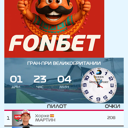
ГРАН-ПРИ ВЕЛИКОБРИТАНИИ
0
1
2
3
0
4
ДНИ
ЧАС
МИН
ПИЛОТ
ОЧКИ
Хорхе
1
208
МАРТИН