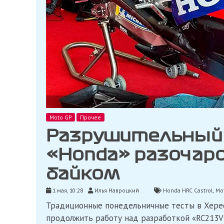
Moto GP
Прочее
Разрушительный 
«Honda» разоча
байком
1 мая, 10:28
Илья Навроцкий
Honda HRC Castrol
,
Mo
Традиционные понедельничные тесты в Хере
продолжить работу над разработкой «RC213V»