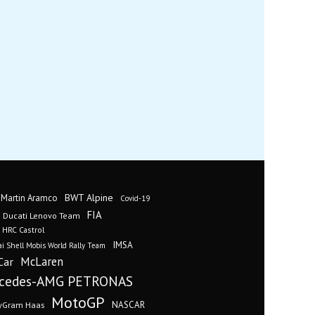
BWT Alpine
 Martin Aramco
Covid-19
FIA
Ducati Lenovo Team
 HRC Castrol
IMSA
i Shell Mobis World Rally Team
Car
McLaren
cedes-AMG PETRONAS
MotoGP
yGram Haas
NASCAR