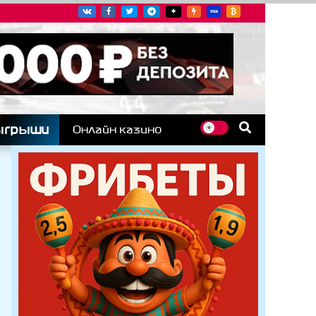
угих гоночных серий
ыгрыши
Онлайн казино