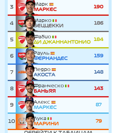
Марк
3
190
МАРКЕС
Марко
4
186
БЕЦЦЕККИ
Фабио
5
184
ДИ ДЖАННАНТОНИО
Рауль
6
159
ФЕРНАНДЕС
Педро
7
148
АКОСТА
Франческо
8
143
БАНЬЯЯ
Алекс
9
87
МАРКЕС
Лука
10
79
МАРИНИ
ПЕРЕЙТИ К ТАБЛИЦАМ