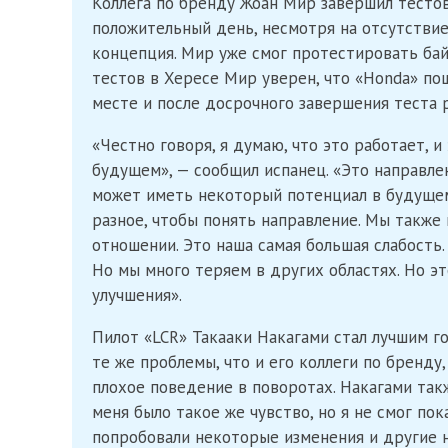
Коллега по бренду Жоан Мир завершил тестов
положительный день, несмотря на отсутствие
концепция. Мир уже смог протестировать бай
тестов в Хересе Мир уверен, что «Honda» пош
месте и после досрочного завершения теста 
«Честно говоря, я думаю, что это работает, и
будущем», — сообщил испанец. «Это направлен
может иметь некоторый потенциал в будущем
разное, чтобы понять направление. Мы также
отношении. Это наша самая большая слабость.
Но мы много теряем в других областях. Но эт
улучшения».
Пилот «LCR» Такааки Накагами стал лучшим го
те же проблемы, что и его коллеги по бренду
плохое поведение в поворотах. Накагами так
меня было такое же чувство, но я не смог пок
попробовали некоторые изменения и другие н