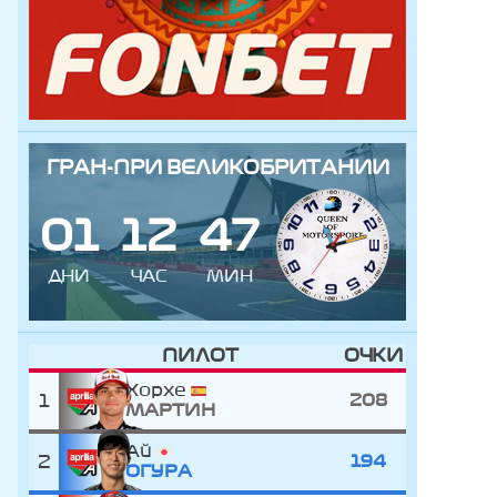
ГРАН-ПРИ ВЕЛИКОБРИТАНИИ
0
1
1
2
4
7
ДНИ
ЧАС
МИН
ПИЛОТ
ОЧКИ
Хорхе
1
208
МАРТИН
Ай
2
194
ОГУРА