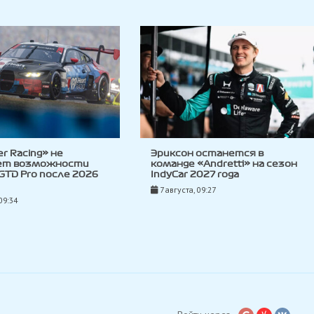
ler Racing» не
Эриксон останется в
ет возможности
команде «Andretti» на сезон
 GTD Pro после 2026
IndyCar 2027 года
7 августа, 09:27
09:34