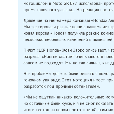
мотоциклом в Moto GP. Был использован прот
время гоночного уик-энда. Но реакция посто
Давление на менеджера команды «Honda» Альб
Мы тестировали разные вещи с нашими четырь
новая версия «Honda» получила резкие коммен
несколько небольших изменений в нынешней 
Пилот «LCR Honda» Жоан Зарко описывает, чт
разрыва: «Нам не хватает очень много в пов
совсем не подходят. Мы не так сильны, как д
Эти проблемы должны были решить с помощью
гоночном уик-энде. Этот мотоцикл имеет пр
разработок под прочным обтекателем.
«Мы не ощутили никаких положительных момен
но остальные были хуже, и я не смог показат
итоги тестов на новом прототипе. «С этим м