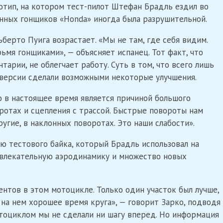
отип, на котором тест-пилот Штефан Брадль ездил во
янных гонщиков «Honda» иногда была разрушительной.
ерто Пуига возрастает. «Мы не там, где себя видим.
мя гонщиками», — объясняет испанец. Тот факт, что
тарии, не облегчает работу. Суть в том, что всего лишь
версии сделали возможными некоторые улучшения.
о в настоящее время является причиной большого
оротах и сцепления с трассой. Быстрые повороты нам
ругие, в наклонных поворотах. Это наши слабости».
 тестового байка, который Брадль использовал на
ивлекательную аэродинамику и множество новых
тов в этом мотоцикле. Только один участок был лучше,
ь на нем хорошее время круга», — говорит Зарко, подводя
отоциклом мы не сделали ни шагу вперед. Но информация