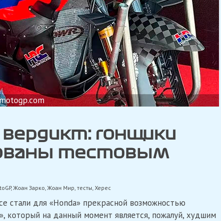
motogp.com
вердикт: гонщики
рованы тестовым
toGP
,
Жоан Зарко
,
Жоан Мир
,
тесты
,
Херес
се стали для «Honda» прекрасной возможностью
, который на данный момент является, пожалуй, худшим