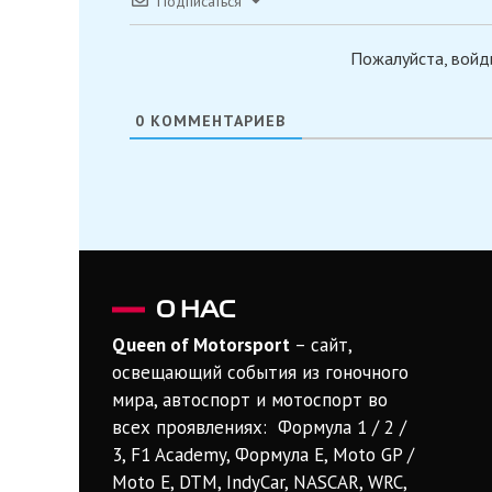
Подписаться
Пожалуйста, войд
0
КОММЕНТАРИЕВ
О НАС
Queen of Motorsport
– сайт,
освещающий события из гоночного
мира, автоспорт и мотоспорт во
всех проявлениях: Формула 1 / 2 /
3, F1 Academy, Формула Е, Moto GP /
Moto E, DTM, IndyCar, NASCAR, WRC,