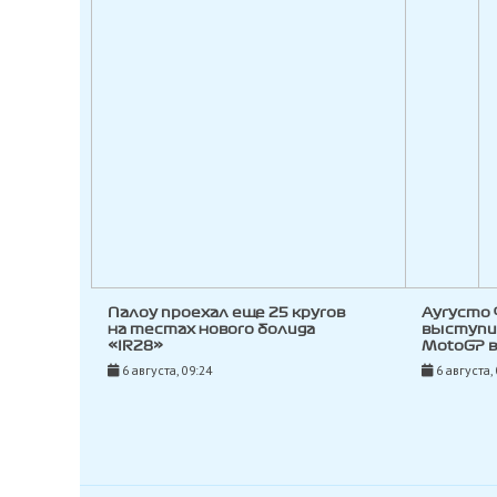
Палоу проехал еще 25 кругов
Аугусто
на тестах нового болида
выступи
«IR28»
MotoGP 
6 августа, 09:24
6 августа,