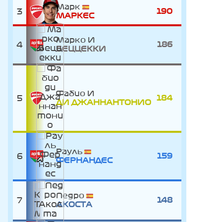
Марк
3
190
МАРКЕС
Марко
4
186
БЕЦЦЕККИ
Фабио
5
184
ДИ ДЖАННАНТОНИО
Рауль
6
159
ФЕРНАНДЕС
Педро
7
148
АКОСТА