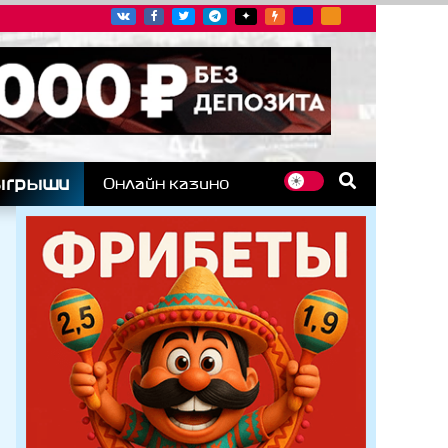
угих гоночных серий
ыгрыши
Онлайн казино