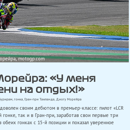
орейра, motogp.com
орейра: «У меня
ени на отдых!»
Бурирам
,
гонка
,
Гран-при Таиланда
,
Диогу Морейра
доволен своим дебютом в премьер-классе: пилот «LCR
гонке, так и в Гран-при, заработав свои первые три
в обеих гонках с 15-й позиции и показал уверенное