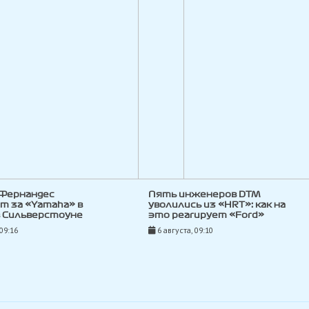
 Фернандес
Пять инженеров DTM
т за «Yamaha» в
уволились из «HRT»: как на
в Сильверстоуне
это реагирует «Ford»
 09:16
6 августа, 09:10