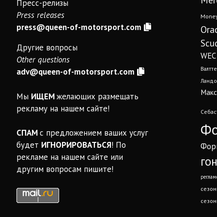
Пресс-релизы
Press releases
Mone
press@queen-of-motorsport.com
Ora
Scud
Другие вопросы
WEC
Other questions
Валтте
adv@queen-of-motorsport.com
Ландо
Макс
Мы
ИЩЕМ
желающих размещать
рекламу на нашем сайте!
Себас
Фо
СПАМ
с предложением ваших услуг
будет
ИГНОРИРОВАТЬСЯ
! По
Фор
рекламе на нашем сайте или
го
другим вопросам пишите!
реглам
сезон
сезон