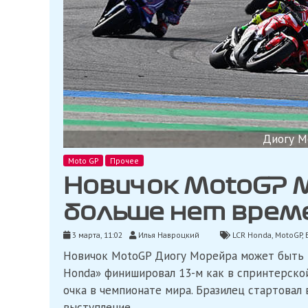
Диогу М
Moto GP
Прочее
Новичок MotoGP М
больше нет врем
3 марта, 11:02
Илья Навроцкий
LCR Honda
,
MotoGP
,
Новичок MotoGP Диогу Морейра может быть 
Honda» финишировал 13-м как в спринтерской 
очка в чемпионате мира. Бразилец стартовал 
выступление.