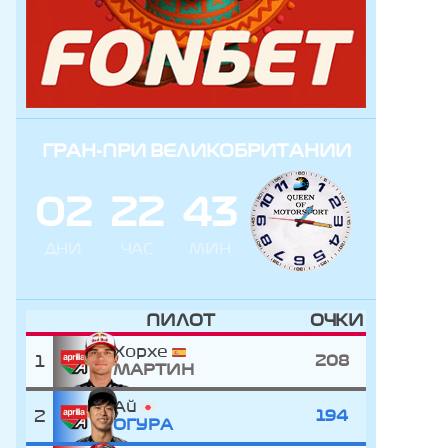
ГРАН-ПРИ ВЕЛИКОБРИТАНИИ
0
2
2
2
4
3
ДНИ
ЧАС
МИН
ПИЛОТ
ОЧКИ
Хорхе
1
208
МАРТИН
Ай
2
194
ОГУРА