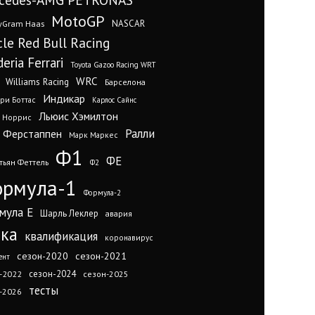
MotoGP
yGram Haas
NASCAR
cle Red Bull Racing
eria Ferrari
Toyota Gazoo Racing WRT
WRC
Williams Racing
Барселона
Индикар
ри Боттас
Карлос Сайнс
Льюис Хэмилтон
 Норрис
Ралли
 Ферстаппен
Марк Маркес
Ф1
ФЕ
тьян Феттель
Ф2
рмула-1
Формула-2
мула Е
Шарль Леклер
авария
нка
квалификация
коронавирус
сезон-2020
сезон-2021
ент
сезон-2024
-2022
сезон-2025
тесты
-2026