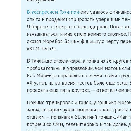
В воскресном Гран-при
ему удалось финиширов
опыта и продемонстрировать уверенный темп. 
Я боролся с Энеа, это было здорово. После д
изнашиваться, и мне стало немного сложнее. 
сказал Морейра. За ним финишную черту пер
«KTM Tech3».
В Таиланде стояла жара, а гонка из 26 круго
требовательны в управлении, чем мотоциклы M
Как Морейра справился со всеми этими трудн
«Я устал, но во время тестов было еще хуже. 
проехать еще пять кругов», — ответил чемпи
Помимо тренировок и гонок, у гонщика MotoG
задач, которые нужно выполнить вне трассы. 
отдых», — признался 21-летний гонщик. «Как
встречи со СМИ, телеинтервью и так далее. 