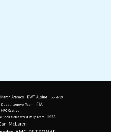
BWT Alpine
 Martin Aramco
Covid-19
FIA
Ducati Lenovo Team
 HRC Castrol
IMSA
i Shell Mobis World Rally Team
Car
McLaren
cedes-AMG PETRONAS