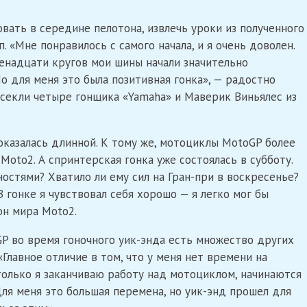
ать в середине пелотона, извлечь уроки из полученного
«Мне понравилось с самого начала, и я очень доволен.
венадцати кругов мои шины начали значительно
Но для меня это была позитивная гонка», — радостно
есекли четыре гонщика «Yamaha» и Маверик Виньялес из
в оказалась длинной. К тому же, мотоциклы MotoGP более
oto2. А спринтерская гонка уже состоялась в субботу.
остями? Хватило ли ему сил на Гран-при в воскресенье?
В гонке я чувствовал себя хорошо — я легко мог бы
он мира Moto2.
P во время гоночного уик-энда есть множество других
«Главное отличие в том, что у меня нет времени на
 только я заканчиваю работу над мотоциклом, начинаются
Для меня это большая перемена, но уик-энд прошел для