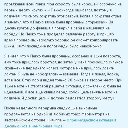
протяжении всей гонки. Моя скорость была хорошей, особенно на
первых десяти кругах – и Пеккоиногда ошибался, поэтому я
подумал, что смогу сократить этот разрыв. Когда я сократил отрыв,
я заметил, что у Пекко также были проблемы с тормозами. За
десять кругов до финиша я поверил в себя и нацелился на
победу. Но Пекко тоже проделал отличную работу, и пришло
время проверить, насколько хорошо он сможет контролировать
шины. Найти последние полсекунды было невозможно.
Я видел, что у Пекко были проблемы, особенно в 11-м повороте,
ему тоже пришлось бороться, но затем у меня произошло сильное
скольжение переднего колеса, которое мне пришлось ловить
локтем. Я чуть не «обосрался» — извините. Тогда я понял, Хорхе,
вот и все. С тех пор я видел только 20 очков за второе место. При
11-м месте на стартовой решетке ситуация, к сожалению, была не
идеальной. Я все еще ставил перед собой цель занять место на
подиуме. Я достиг цели и должен радоваться второму месту».
После недельного перерыва следующие выходные
продолжаются на одной из любимых трасс Мартинатора на
австралийском острове Филиппа —
с преимуществом испанца в
десять очков в чемпионате мира
.