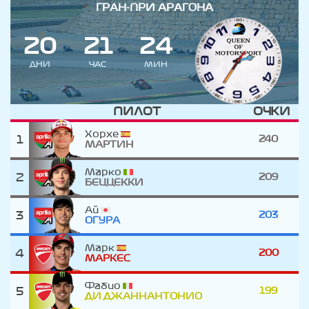
ГРАН-ПРИ АРАГОНА
2
0
2
1
2
4
ДНИ
ЧАС
МИН
ПИЛОТ
ОЧКИ
Хорхе
1
240
МАРТИН
Марко
2
209
БЕЦЦЕККИ
Ай
3
203
ОГУРА
Марк
4
200
МАРКЕС
Фабио
5
199
ДИ ДЖАННАНТОНИО