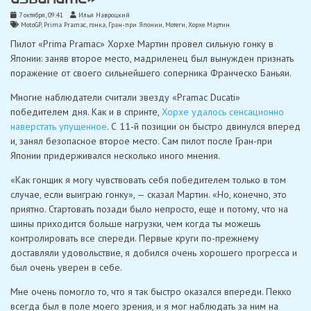
7 октября, 09:41
Илья Навроцкий
MotoGP
,
Prima Pramac
,
гонка
,
Гран-при Японии
,
Мотеги
,
Хорхе Мартин
Пилот «Prima Pramac» Хорхе Мартин провел сильную гонку в
Японии: заняв второе место, мадриленец был вынужден признать
поражение от своего сильнейшего соперника Франческо Баньяи.
Многие наблюдатели считали звезду «Pramac Ducati»
победителем дня. Как и в спринте,
Хорхе удалось сенсационно
наверстать упущенное
. С 11-й позиции он быстро двинулся вперед
и, занял безопасное второе место. Сам пилот после Гран-при
Японии придерживался несколько иного мнения.
«Как гонщик я могу чувствовать себя победителем только в том
случае, если выиграю гонку», — сказал Мартин. «Но, конечно, это
приятно. Стартовать позади было непросто, еще и потому, что на
шины приходится больше нагрузки, чем когда ты можешь
контролировать все спереди. Первые круги по-прежнему
доставляли удовольствие, я добился очень хорошего прогресса и
был очень уверен в себе.
Мне очень помогло то, что я так быстро оказался впереди. Пекко
всегда был в поле моего зрения, и я мог наблюдать за ним на