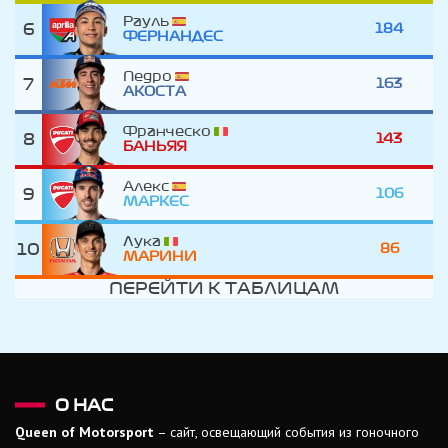
Рауль
6
184
ФЕРНАНДЕС
Педро
7
163
АКОСТА
Франческо
8
143
БАНЬЯЯ
Алекс
9
106
МАРКЕС
Лука
10
86
МАРИНИ
ПЕРЕЙТИ К ТАБЛИЦАМ
О НАС
Queen of Motorsport
– сайт, освещающий события из гоночного