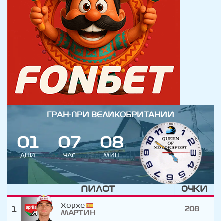
ГРАН-ПРИ ВЕЛИКОБРИТАНИИ
0
1
0
7
0
8
ДНИ
ЧАС
МИН
ПИЛОТ
ОЧКИ
Хорхе
1
208
МАРТИН