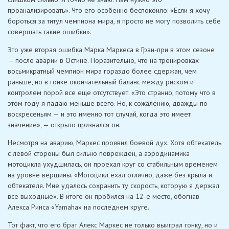
проанализировать». Что его особенно беспокоило: «Если я хочу
бороться за титул чемпиона мира, я просто не могу позволить себе
совершать такие ошибки».
Это уже вторая ошибка Марка Маркеса в Гран-при в этом сезоне
— после аварии в Остине. Поразительно, что на тренировках
восьмикратный чемпион мира гораздо более сдержан, чем
раньше, но в гонке окончательный баланс между риском и
контролем порой все еще отсутствует. «Это странно, потому что в
этом году я падаю меньше всего. Но, к сожалению, дважды по
воскресеньям — и это именно тот случай, когда это имеет
значение», — открыто признался он.
Несмотря на аварию, Маркес проявил боевой дух. Хотя обтекатель
с левой стороны был сильно поврежден, а аэродинамика
мотоцикла ухудшилась, он проехал круг со стабильным временем
на уровне вершины. «Мотоцикл ехал отлично, даже без крыла и
обтекателя. Мне удалось сохранить ту скорость, которую я держал
все выходные». В итоге он пробился на 12-е место, обогнав
Алекса Ринса «Yamaha» на последнем круге.
Тот факт, что его брат Алекс Маркес не только выиграл гонку, но и