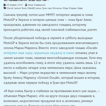
28 апреля, 12:17
Илья Навроцкий
Ducati Lenovo Team
,
MotoGP
,
гонка
,
Гран-при Испании
,
Марк Маркес
,
Херес
Сначала триумф, потом шок: MM93 потерпел аварию в гонке
MotoGP в Хересе и потерял ценные очки — пока брат Алекс
праздновал, давление на заводского гонщика, которому
приходится работать над своей гоночной стабильностью, растет.
После убедительной победы в спринте в субботу выходные
MotoGP в Хересе могли бы стать продолжением впечатляющего
сезона Марка Маркеса. Вместо этого заводской гонщик «Ducati»
потерпел еще одну серьезную неудачу в гонке
: испанец упал в
самом начале гонки, занимая многообещающую позицию. Хотя ему
удалось возобновить гонку, в итоге ему удалось занять лишь 12-е
место и набрать четыре очка чемпионата мира. Цена оказалась
высокой — Марк уступил лидерство в чемпионате мира своему
брату Алексу Маркесу «Gresini-Ducati», который вошел в историю,
одержав свою первую победу в Гран-при MotoGP.
«Я был очень быстр и стабилен на протяжении всего уик-энда», —
объяснил Марк Маркес. «Но на круге позади двух гонщиков я,
возможно, недостаточно продумал все и, возможно, рискнул
слишком сильно. Я точно не знаю. Нам нужно это