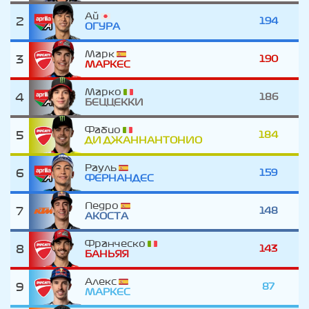
Ай
2
194
ОГУРА
Марк
3
190
МАРКЕС
Марко
4
186
БЕЦЦЕККИ
Фабио
5
184
ДИ ДЖАННАНТОНИО
Рауль
6
159
ФЕРНАНДЕС
Педро
7
148
АКОСТА
Франческо
8
143
БАНЬЯЯ
Алекс
9
87
МАРКЕС