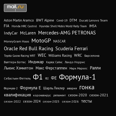
DTM
BWT Alpine
Aston Martin Aramco
Ducati Lenovo Team
Covid-19
FIA
IMSA
Honda HRC Castrol
Hyundai Shell Mobis World Rally Team
Mercedes-AMG PETRONAS
IndyCar
McLaren
MotoGP
MoneyGram Haas
NASCAR
Oracle Red Bull Racing
Scuderia Ferrari
WEC
WRC
Williams Racing
Барселона
Toyota Gazoo Racing WRT
Индикар
Валттери Боттас
Ландо Норрис
Карлос Сайнс
Ралли
Льюис Хэмилтон
Макс Ферстаппен
Марк Маркес
Ф1
Формула-1
ФЕ
Себастьян Феттель
Ф2
гонка
Формула Е
Шарль Леклер
авария
Формула-2
квалификация
сезон-2020
сезон-2021
коронавирус
регламент
тесты
сезон-2024
сезон-2022
сезон-2025
сезон-2026