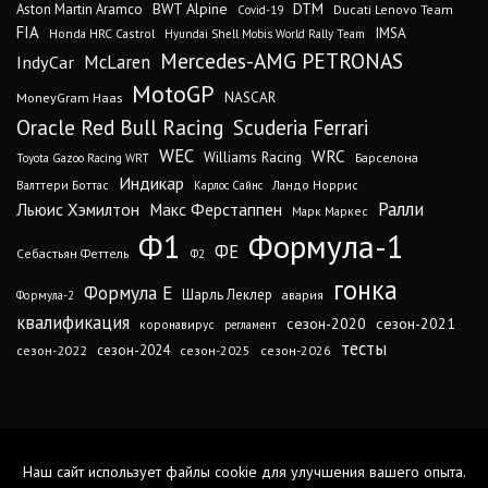
DTM
BWT Alpine
Aston Martin Aramco
Ducati Lenovo Team
Covid-19
FIA
IMSA
Honda HRC Castrol
Hyundai Shell Mobis World Rally Team
Mercedes-AMG PETRONAS
IndyCar
McLaren
MotoGP
MoneyGram Haas
NASCAR
Oracle Red Bull Racing
Scuderia Ferrari
WEC
WRC
Williams Racing
Барселона
Toyota Gazoo Racing WRT
Индикар
Валттери Боттас
Ландо Норрис
Карлос Сайнс
Ралли
Льюис Хэмилтон
Макс Ферстаппен
Марк Маркес
Ф1
Формула-1
ФЕ
Себастьян Феттель
Ф2
гонка
Формула Е
Шарль Леклер
авария
Формула-2
квалификация
сезон-2020
сезон-2021
коронавирус
регламент
тесты
сезон-2024
сезон-2022
сезон-2025
сезон-2026
Наш сайт использует файлы cookie для улучшения вашего опыта.