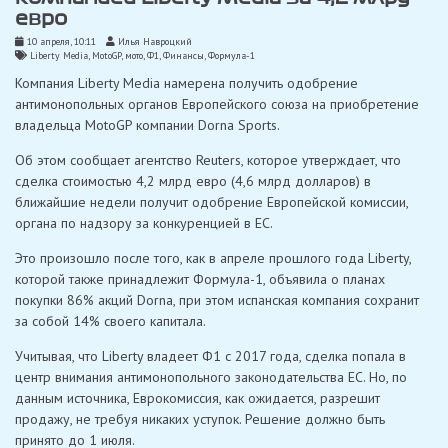
евро
10 апреля, 10:11
Илья Навроцкий
Liberty Media
,
MotoGP
,
мото
,
Ф1
,
Финансы
,
Формула-1
Компания Liberty Media намерена получить одобрение
антимонопольных органов Европейского союза на приобретение
владельца MotoGP компании Dorna Sports.
Об этом сообщает агентство Reuters, которое утверждает, что
сделка стоимостью 4,2 млрд евро (4,6 млрд долларов) в
ближайшие недели получит одобрение Европейской комиссии,
органа по надзору за конкуренцией в ЕС.
Это произошло после того, как в апреле прошлого года Liberty,
которой также принадлежит Формула-1, объявила о планах
покупки 86% акций Dorna, при этом испанская компания сохранит
за собой 14% своего капитала.
Учитывая, что Liberty владеет Ф1 с 2017 года, сделка попала в
центр внимания антимонопольного законодательства ЕС. Но, по
данным источника, Еврокомиссия, как ожидается, разрешит
продажу, не требуя никаких уступок. Решение должно быть
принято до 1 июля.