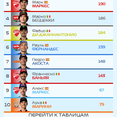
Марк
3
190
МАРКЕС
Марко
4
186
БЕЦЦЕККИ
Фабио
5
184
ДИ ДЖАННАНТОНИО
Рауль
6
159
ФЕРНАНДЕС
Педро
7
148
АКОСТА
Франческо
8
143
БАНЬЯЯ
Алекс
9
87
МАРКЕС
Лука
10
79
МАРИНИ
ПЕРЕЙТИ К ТАБЛИЦАМ