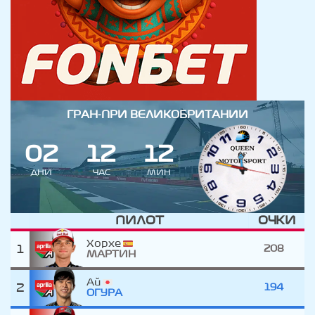
ГРАН-ПРИ ВЕЛИКОБРИТАНИИ
0
2
1
2
1
2
ДНИ
ЧАС
МИН
ПИЛОТ
ОЧКИ
Хорхе
1
208
МАРТИН
Ай
2
194
ОГУРА