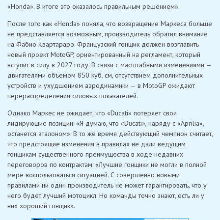
«Honda». В итоге это оказалось правильным решением».
После того как «Honda» поняла, что возвращение Маркеса больше
не представляется возможным, производитель обратил внимание
на Фабио Квартараро. Французский гонщик должен возглавить
новый проект MotoGP, ориентированный на регламент, который
вступит в силу в 2027 году. В связи с масштабными изменениями —
двигателями объемом 850 куб. см, отсутствием дополнительных
устройств и ухудшением аэродинамики — в MotoGP ожидают
перераспределения силовых показателей.
Однако Маркес не ожидает, что «Ducati» потеряет свои
лидирующие позиции: «Я думаю, что «Ducati», наряду с «Aprilia»,
останется эталоном». В то же время действующий чемпион считает,
что предстоящие изменения в правилах не дали ведущим
гонщикам существенного преимущества в ходе недавних
переговоров по контрактам: «Лучшие гонщики не могли в полной
мере воспользоваться ситуацией. С совершенно новыми
правилами ни один производитель не может гарантировать, что у
него будет лучший мотоцикл. Но команды точно знают, есть ли у
них хороший гонщик».