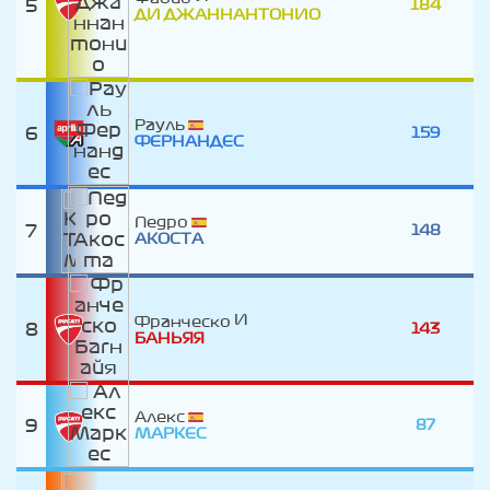
5
184
ДИ ДЖАННАНТОНИО
Рауль
6
159
ФЕРНАНДЕС
Педро
7
148
АКОСТА
Франческо
8
143
БАНЬЯЯ
Алекс
9
87
МАРКЕС