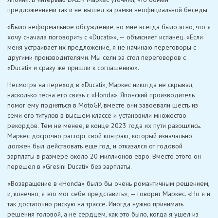
предложениями так и не вышел за рамки неофициальной беседы.
«Было неформальное обсуждение, но мне всегда было ясно, что я
хочу сначала поговорить с «Ducati»», — объясняет испанец. «Если
меня устраивает их предложение, я не начинаю переговоры с
другими производителями. Мы сели за стол переговоров с
«Ducati» и сразу же пришли к соглашению».
Несмотря на переход в «Ducati», Маркес никогда не скрывал,
насколько тесна его связь с «Honda». Японский производитель
помог ему подняться в MotoGP, вместе они завоевали шесть из
семи его титулов в высшем классе и установили множество
рекордов. Тем не менее, в конце 2023 года их пути разошлись.
Маркес досрочно расторг свой контракт, который изначально
должен был действовать еще год, и отказался от годовой
зарплаты в размере около 20 миллионов евро. Вместо этого он
перешел в «Gresini Ducati» без зарплаты.
«Возвращение в «Honda» было бы очень романтичным решением,
и, конечно, я это мог себе представить», — говорит Маркес. «Но я и
так достаточно рискую на трассе. Иногда нужно принимать
решения головой, а не сердцем, как это было, когда я ушел из