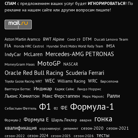
СПАМ
с предложением ваших услуг будет
ИГНОРИРОВАТЬСЯ
! По
рекламе на нашем сайте или другим вопросам пишите!
DTM
BWT Alpine
Aston Martin Aramco
Ducati Lenovo Team
Covid-19
FIA
IMSA
Honda HRC Castrol
Hyundai Shell Mobis World Rally Team
Mercedes-AMG PETRONAS
IndyCar
McLaren
MotoGP
MoneyGram Haas
NASCAR
Oracle Red Bull Racing
Scuderia Ferrari
WEC
WRC
Williams Racing
Барселона
Toyota Gazoo Racing WRT
Индикар
Валттери Боттас
Ландо Норрис
Карлос Сайнс
Ралли
Льюис Хэмилтон
Макс Ферстаппен
Марк Маркес
Ф1
Формула-1
ФЕ
Себастьян Феттель
Ф2
гонка
Формула Е
Шарль Леклер
авария
Формула-2
квалификация
сезон-2020
сезон-2021
коронавирус
регламент
тесты
сезон-2024
сезон-2022
сезон-2025
сезон-2026