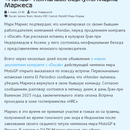
Маркеса
1 июля, 12:46
Илья Навроцкий
Ducati Lenovo Team
,
Honda HRC Castrol
,
MotoGP
,
Марк Маркес
Марк Маркес подтвердил, что контактировал со своим бывшим
работодателем, компанией «Honda», перед продлением контракта
с «Ducati». Как рассказал испанец в кулуарах Гран-при
Нидерландов в Ассене, у него состоялась неофициальная беседа
с представителями японского производителя.
Всего через несколько дней после объявления
о новом
двухлетнем контракте с «Ducati»
действующий чемпион мира
MotoGP открыто высказался по поводу встречи. Первоначально
испанская газета El Periodico сообщила, что «Honda» пыталась
убедить Маркеса вернуться в свою бывшую команду. Согласно
сообщениям, разговор состоялся в пятницу днем, в день Гран-при
Валенсии 2025 года, заключительного этапа сезона. Встреча
проходила в зоне гостеприимства «HRC».
Маркес в это время не принимал участия в гонках из-за травмы,
полученной во время гоночного уик-энда в Индонезии после
завоевания своего седьмого титула чемпиона мира MotoGP в
Японии. В интервью DAZN Маркес уточнил, что обмен