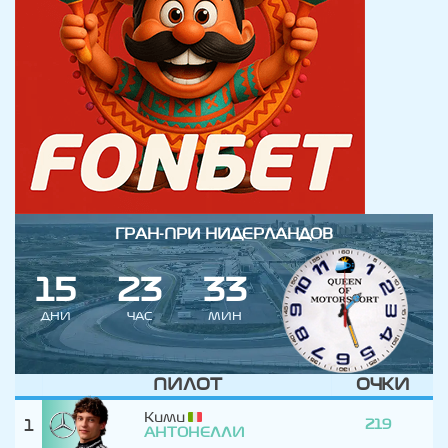
ГРАН-ПРИ НИДЕРЛАНДОВ
1
5
2
3
3
3
ДНИ
ЧАС
МИН
ПИЛОТ
ОЧКИ
Кими
1
219
АНТОНЕЛЛИ