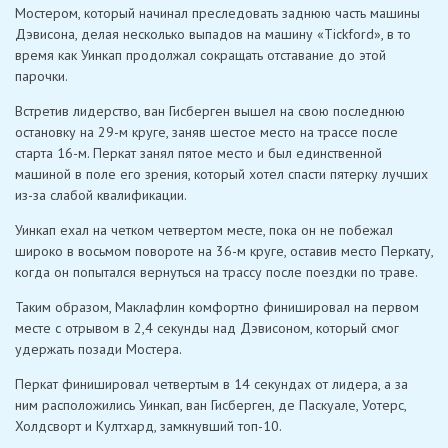
Мостером, который начинал преследовать заднюю часть машины
Дэвисона, делая несколько выпадов на машину «Tickford», в то
время как Уинкап продолжал сокращать отставание до этой
парочки.
Встретив лидерство, ван Гисберген вышел на свою последнюю
остановку на 29-м круге, заняв шестое место на трассе после
старта 16-м. Перкат занял пятое место и был единственной
машиной в поле его зрения, который хотел спасти пятерку лучших
из-за слабой квалификации.
Уинкап ехал на четком четвертом месте, пока он не побежал
широко в восьмом повороте на 36-м круге, оставив место Перкату,
когда он попытался вернуться на трассу после поездки по траве.
Таким образом, Маклафлин комфортно финишировал на первом
месте с отрывом в 2,4 секунды над Дэвисоном, который смог
удержать позади Мостера.
Перкат финишировал четвертым в 14 секундах от лидера, а за
ним расположились Уинкап, ван Гисберген, де Паскуале, Уотерс,
Холдсворт и Култхард, замкнувший топ-10.