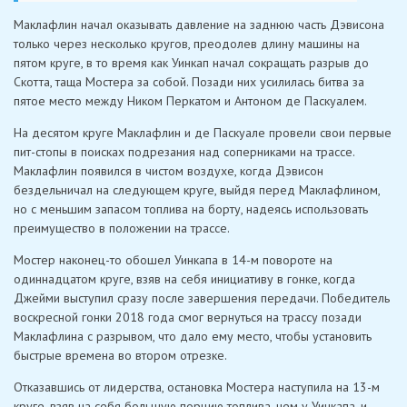
Маклафлин начал оказывать давление на заднюю часть Дэвисона
только через несколько кругов, преодолев длину машины на
пятом круге, в то время как Уинкап начал сокращать разрыв до
Скотта, таща Мостера за собой. Позади них усилилась битва за
пятое место между Ником Перкатом и Антоном де Паскуалем.
На десятом круге Маклафлин и де Паскуале провели свои первые
пит-стопы в поисках подрезания над соперниками на трассе.
Маклафлин появился в чистом воздухе, когда Дэвисон
бездельничал на следующем круге, выйдя перед Маклафлином,
но с меньшим запасом топлива на борту, надеясь использовать
преимущество в положении на трассе.
Мостер наконец-то обошел Уинкапа в 14-м повороте на
одиннадцатом круге, взяв на себя инициативу в гонке, когда
Джейми выступил сразу после завершения передачи. Победитель
воскресной гонки 2018 года смог вернуться на трассу позади
Маклафлина с разрывом, что дало ему место, чтобы установить
быстрые времена во втором отрезке.
Отказавшись от лидерства, остановка Мостера наступила на 13-м
круге, взяв на себя большую порцию топлива, чем у Уинкапа, и