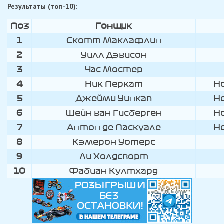
Результаты (топ-10):
Поз
Гонщик
1
Скотт Маклафлин
2
Уилл Дэвисон
3
Час Мостер
4
Ник Перкат
H
5
Джейми Уинкап
H
6
Шейн ван Гисберген
H
7
Антон де Паскуале
H
8
Кэмерон Уотерс
9
Ли Холдсворт
10
Фабиан Култхард