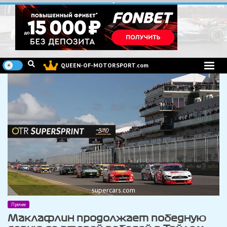
Перейти
к
содержимому
QUEEN-OF-MOTORSPORT.com
supercars.com
Прочее
Маклафлин продолжает победную