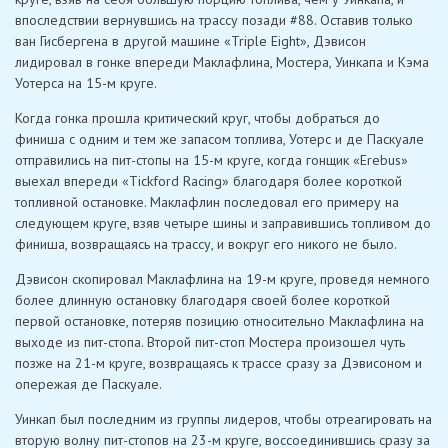
впоследствии вернувшись на трассу позади #88. Оставив только
ван Гисбергена в другой машине «Triple Eight», Дэвисон
лидировал в гонке впереди Маклафлина, Мостера, Уинкапа и Кэма
Уотерса на 15-м круге.
Когда гонка прошла критический круг, чтобы добраться до
финиша с одним и тем же запасом топлива, Уотерс и де Паскуале
отправились на пит-стопы на 15-м круге, когда гонщик «Erebus»
выехал впереди «Tickford Racing» благодаря более короткой
топливной остановке. Маклафлин последовал его примеру на
следующем круге, взяв четыре шины и заправившись топливом до
финиша, возвращаясь на трассу, и вокруг его никого не было.
Дэвисон скопировал Маклафлина на 19-м круге, проведя немного
более длинную остановку благодаря своей более короткой
первой остановке, потеряв позицию относительно Маклафлина на
выходе из пит-стопа. Второй пит-стоп Мостера произошел чуть
позже на 21-м круге, возвращаясь к трассе сразу за Дэвисоном и
опережая де Паскуале.
Уинкап был последним из группы лидеров, чтобы отреагировать на
вторую волну пит-стопов на 23-м круге, воссоединившись сразу за