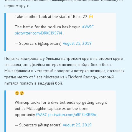
первом круге.
Take another look at the start of Race 22
The battle for the podium has begun.
#VASC
pic.twitter.com/DRKCI957i4
— Supercars (@supercars)
August 25, 2019
Попытка лидировать у Уинкапа на третьем круге на втором круге
означала, что Джейми потерял позиции, войдя бок о бок с
Маклафлином в четвертый поворот и потеряв позицию, отстаивая
третье место от Часа Мостера из «Tickford Racing», который
пытался попасть в ведущий бой.
Whincup looks for a dive but ends up getting caught
out as McLaughlin capitalises on the open
opportunity.
#VASC
pic.twitter.com/uRF7eKRRbc
— Supercars (@supercars)
August 25, 2019