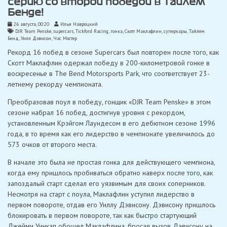
серию со второй победой в Тайлем
Бенде!
26 августа, 00:20
Илья Навроцкий
DJR Team Penske
,
supercars
,
Tickford Racing
,
гонка
,
Скотт Маклафлин
,
суперкары
,
Тайлем
Бенд
,
Уилл Дэвисон
,
Час Мостер
Рекорд 16 побед в сезоне Supercars был повторен после того, как
Скотт Маклафлин одержал победу в 200-километровой гонке в
воскресенье в The Bend Motorsports Park, что соответствует 23-
летнему рекорду чемпионата.
Преобразовав поул в победу, гонщик «DJR Team Penske» в этом
сезоне набрал 16 побед, достигнув уровня с рекордом,
установленным Крэйгом Лаундесом в его дебютном сезоне 1996
года, в то время как его лидерство в чемпионате увеличилось до
573 очков от второго места.
В начале это была не простая гонка для действующего чемпиона,
когда ему пришлось пробиваться обратно наверх после того, как
запоздалый старт сделал его уязвимым для своих соперников.
Несмотря на старт с поула, Маклафлин уступил лидерство в
первом повороте, отдав его Уиллу Дэвисону. Дэвисону пришлось
блокировать в первом повороте, так как быстро стартующий
Джейми Уинкап обошел Маклафлина, бросая вызов Дэвисону на