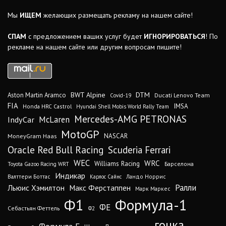
Мы
ИЩЕМ
желающих размещать рекламу на нашем сайте!
СПАМ
с предложением ваших услуг будет
ИГНОРИРОВАТЬСЯ
! По
рекламе на нашем сайте или другим вопросам пишите!
DTM
BWT Alpine
Aston Martin Aramco
Ducati Lenovo Team
Covid-19
FIA
IMSA
Honda HRC Castrol
Hyundai Shell Mobis World Rally Team
Mercedes-AMG PETRONAS
IndyCar
McLaren
MotoGP
MoneyGram Haas
NASCAR
Oracle Red Bull Racing
Scuderia Ferrari
WEC
WRC
Williams Racing
Барселона
Toyota Gazoo Racing WRT
Индикар
Валттери Боттас
Ландо Норрис
Карлос Сайнс
Ралли
Льюис Хэмилтон
Макс Ферстаппен
Марк Маркес
Ф1
Формула-1
ФЕ
Себастьян Феттель
Ф2
гонка