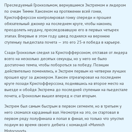
Преследуемый Гронхольмом, вернувшимся Экстремом и лидером
по очкам Тимми Хансеном на протяжении всей гонки,
Кристофферссон контролировал гонку спереди и прошел
обязательный джокер на последнем круге, чтобы наконец
преодолеть неудачу, преследовавшую его в первых четырех
этапах. Впервые в этом году швед поднялся на верхнюю
ступеньку пьедестала почета — это его 25-я победа в карьере.
Сзади Гронхольм следил за Кристофферсоном, отставая от лидера
всего на несколько десятых секунды, но у него не было
достаточно темпа, чтобы побороться за победу. Позиции
действительно поменялись, и Экстрем первым из четверки лучших
прошел круг за джокером. Хансен отреагировал на последнем
круге позади Кристофферссона, поднявшись на второе место на
выезде и обойдя Экстрема до последней ступеньки на пьедестале
почета, а Гронхольм вышел вперед и стал вторым.
Экстрем был самым быстрым в первом сегменте, но в третьем у
него сломался карданный вал. Несмотря на это, он стартовал в
первом ряду полуфинала и попал в финал, но только что упустил
подиум во время своего дебюта с командой «Munnich
Motorsport».