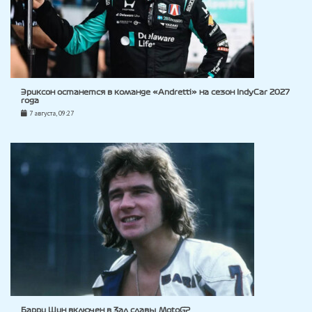
Эриксон останется в команде «Andretti» на сезон IndyCar 2027
года
7 августа, 09:27
Барри Шин включен в Зал славы MotoGP