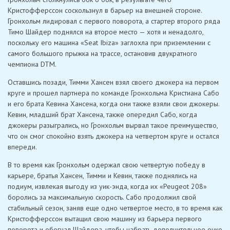
Кристофферссон соскользнул в барьер на внешней стороне.
Гронхольм лидировал с первого поворота, а стартер второго ряда
Тимо Шайдер поднялся на второе место — хотя и ненадолго,
поскольку его машина «Seat Ibiza» заглохла при приземлении с
самого большого прыжка на трассе, остановив двукратного
чемпиона DTM.
Оставшись позади, Тимми Хансен взял своего джокера на первом
круге и прошел партнера по команде Гронхольма Кристиана Сабо
и его брата Кевина Хансена, когда они также взяли свои джокеры.
Кевин, младший брат Хансена, также опередил Сабо, когда
джокеры разыгрались, но Гронхольм вырвал такое преимущество,
что он смог спокойно взять джокера на четвертом круге и остался
впереди.
В то время как Гронхольм одержал свою четвертую победу в
карьере, братья Хансен, Тимми и Кевин, также поднялись на
подиум, извлекая выгоду из уик-энда, когда их «Peugeot 208»
боролись за максимальную скорость. Сабо продолжил свой
стабильный сезон, заняв еще одно четвертое место, в то время как
Кристофферссон вытащил свою машину из барьера первого
поворота и обогнал Шайдера, чтобы набрать дополнительное очко