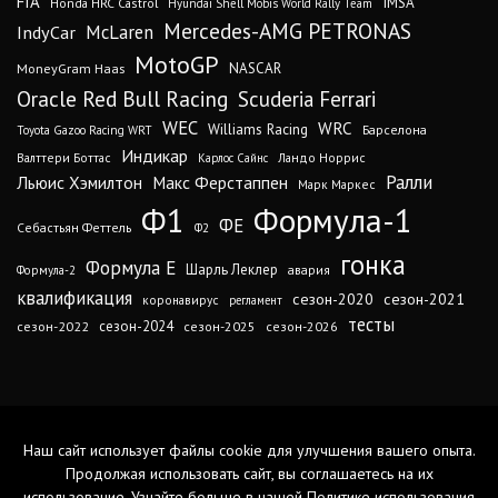
FIA
IMSA
Honda HRC Castrol
Hyundai Shell Mobis World Rally Team
Mercedes-AMG PETRONAS
IndyCar
McLaren
MotoGP
MoneyGram Haas
NASCAR
Oracle Red Bull Racing
Scuderia Ferrari
WEC
WRC
Williams Racing
Барселона
Toyota Gazoo Racing WRT
Индикар
Валттери Боттас
Ландо Норрис
Карлос Сайнс
Ралли
Льюис Хэмилтон
Макс Ферстаппен
Марк Маркес
Ф1
Формула-1
ФЕ
Себастьян Феттель
Ф2
гонка
Формула Е
Шарль Леклер
авария
Формула-2
квалификация
сезон-2020
сезон-2021
коронавирус
регламент
тесты
сезон-2024
сезон-2022
сезон-2025
сезон-2026
Наш сайт использует файлы cookie для улучшения вашего опыта.
Продолжая использовать сайт, вы соглашаетесь на их
использование. Узнайте больше в нашей
Политике использования