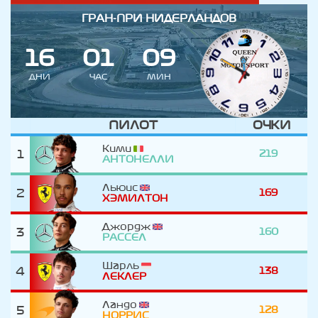
ГРАН-ПРИ НИДЕРЛАНДОВ
1
6
0
1
0
9
ДНИ
ЧАС
МИН
ПИЛОТ
ОЧКИ
Кими
1
219
АНТОНЕЛЛИ
Льюис
2
169
ХЭМИЛТОН
Джордж
3
160
РАССЕЛ
Шарль
4
138
ЛЕКЛЕР
Ландо
5
128
НОРРИС