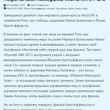
20 сентября, 12:01
Илья Навроцкий
World RX
,
WRX
,
Йохан Кристофферсон
,
Никлас Гронхольм
,
Ралли
,
ралли-кросс
Завершился двойной этап мирового ралли-кросса World RX в
латвийской Риге, где победы одержали Никлас Гронхольм и Йохан
Кристофферсон.
В первом из двух этапов уик-энда на окраине Риги сын
двукратного чемпиона мира по ралли Маркуса Гронхольма Никлас
показал лучшее время в квалификации, а затем провел свой
полуфинал, обеспечив себе первый ряд для финала. Там пилот
«Hyundai GRX-SET» выстроился рядом с ведущим
квалификационным игроком Йоханом Кристофферссоном, пилот
«Audi S1» ​​показал первое лучшее время в первом сегменте, а
затем отбился от давления Маттиаса Экстрема — его босса
команды EKS JC, выступавшего за команду «Munnich Motorsport
Seat» — в последней гонке третьего сегмента. Затем трехкратный
чемпион продемонстрировал управляемую игру в полуфинале,
управляя темпом и поглощая давление лидера чемпионата мира
Тимми Хансена, чтобы выиграть гонку и взять поул для финала.
Но на беге к первому повороту финала Кристофферссон и
Гронхольм столкнулись бок о бок, в результате чего