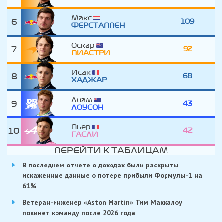
Макс
6
109
ФЕРСТАППЕН
Оскар
7
92
ПИАСТРИ
Исак
8
68
ХАДЖАР
Лиам
9
43
ЛОУСОН
Пьер
10
42
ГАСЛИ
ПЕРЕЙТИ К ТАБЛИЦАМ
В последнем отчете о доходах были раскрыты
искаженные данные о потере прибыли Формулы-1 на
61%
Ветеран-инженер «Aston Martin» Тим Маккалоу
покинет команду после 2026 года