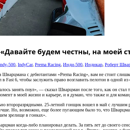
 «Давайте будем честны, на моей 
Indy-500
,
IndyCar
,
Prema Racing
,
Инди-500
,
Индикар
,
Роберт Шва
та Шварцмана с дебютантами «Prema Racing», вам не стоит слишк
л в Fast 6, чтобы заслужить право возглавить пелотон в одной и
далось занять поул», — сказал Шварцман после того, как он ста
мент в моей жизни и карьере, и я думаю, что также и для кома
о второразрядными. 25-летний гонщик вошел в май с лучшим ре
лучше. Но, возможно, еще более пугающим было то, что Шварцман
йшем зрелище в гонках».
арцман когда-либо планировал делать. За пять лет до своего с