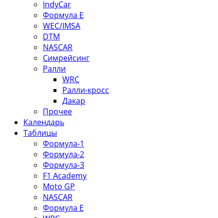
IndyCar
Формула Е
WEC/IMSA
DTM
NASCAR
Симрейсинг
Ралли
WRC
Ралли-кросс
Дакар
Прочее
Календарь
Таблицы
Формула-1
Формула-2
Формула-3
F1 Academy
Moto GP
NASCAR
Формула Е