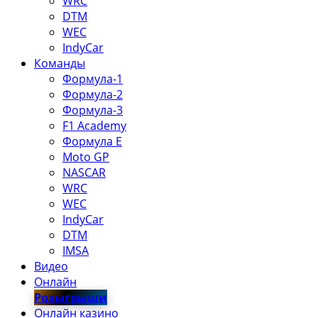
WRC
DTM
WEC
IndyCar
Команды
Формула-1
Формула-2
Формула-3
F1 Academy
Формула Е
Moto GP
NASCAR
WRC
WEC
IndyCar
DTM
IMSA
Видео
Онлайн
Розыгрыши
Онлайн казино