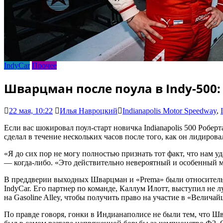
IndyCar
Прочее
Шварцман после поула в Indy-500:
22 мая, 10:22
Илья Навроцкий
Indianapolis Motor Speedway
,
Если вас шокировал поул-старт новичка Indianapolis 500 Робер
сделал в течение нескольких часов после того, как он лидирова
«Я до сих пор не могу полностью признать тот факт, что нам у
— когда-либо. «Это действительно невероятный и особенный мо
В преддверии выходных Шварцман и «Prema» были относительн
IndyCar. Его партнер по команде, Каллум Илотт, выступил не 
на Gasoline Alley, чтобы получить право на участие в «Велича
По правде говоря, гонки в Индианаполисе не были тем, что Шв