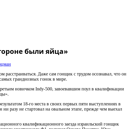
стороне были яйца»
рцман
ом расстраиваться. Даже сам гонщик с трудом осознавал, что он
з самых грандиозных гонок в мире.
л третьим новичком Indy-500, завоевавшим поул в квалификации
нды».
зультатом 18-го места в своих первых пяти выступлениях в
 ни разу не стартовал на овальном этапе, прежде чем выехал
енсационного квалификационного заезда израильский гонщик