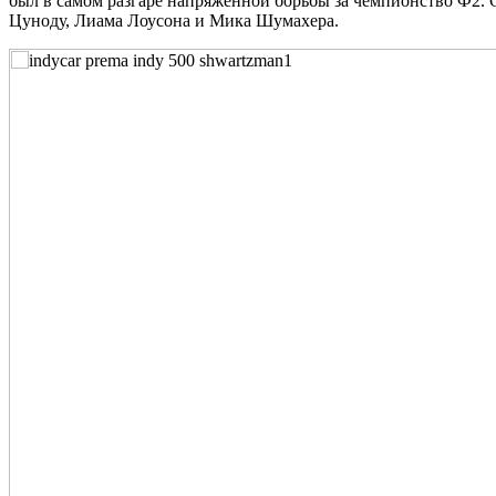
был в самом разгаре напряженной борьбы за чемпионство Ф2. 
Цуноду, Лиама Лоусона и Мика Шумахера.