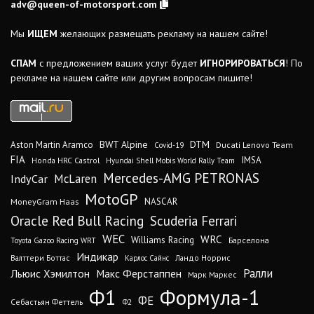
adv@queen-of-motorsport.com
Мы
ИЩЕМ
желающих размещать рекламу на нашем сайте!
СПАМ
с предложением ваших услуг будет
ИГНОРИРОВАТЬСЯ
! По
рекламе на нашем сайте или другим вопросам пишите!
DTM
BWT Alpine
Aston Martin Aramco
Ducati Lenovo Team
Covid-19
FIA
IMSA
Honda HRC Castrol
Hyundai Shell Mobis World Rally Team
Mercedes-AMG PETRONAS
IndyCar
McLaren
MotoGP
MoneyGram Haas
NASCAR
Oracle Red Bull Racing
Scuderia Ferrari
WEC
WRC
Williams Racing
Барселона
Toyota Gazoo Racing WRT
Индикар
Валттери Боттас
Ландо Норрис
Карлос Сайнс
Ралли
Льюис Хэмилтон
Макс Ферстаппен
Марк Маркес
Ф1
Формула-1
ФЕ
Себастьян Феттель
Ф2