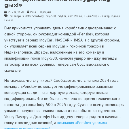
дых!»
25 мая, 11:20
Илья Навроцкий
Indianapolis Motor Speedway
,
Indy-500
,
IndyCar
,
Team Penske
,
Инди-500
,
Индикар
,
Роджер
Пенске
Ему приходится управлять двумя кораблями одновременно: с
одной стороны, он руководит командой «Penske», которая
участвует в сериях IndyCar , NASCAR и IMSA, а с другой стороны,
он управляет всей серией IndyCar и гоночной трассой в
Индианаполисе. Штрафы, наложенные на его команду в
квалификации гонки Indy-500, нанесли ущерб имиджу легенды
автоспорта на всех уровнях. Теперь сам босс высказался о
скандале.
Но сначала: что случилось? Сообщается, что с начала 2024 года
команда «Penske» использует модифицированные защитные
конструкции сзади — стандартную деталь, которую нельзя
модифицировать. Это не было замечено во время технического
осмотра до гонки Indy-500 в 2025 году. Судя по всему, комиссары
узнали о нарушении правил только из жалобы от конкурентов.
Уиллу Пауэру и Джозефу Ньюгардену теперь придется начинать
гонку с последних позиций, а
компания «Penske» уволила
ключевых руководителей
.