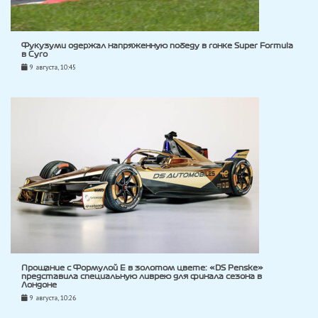
Фукузуми одержал напряженную победу в гонке Super Formula
в Суго
9 августа, 10:45
Прощание с Формулой E в золотом цвете: «DS Penske»
представила специальную ливрею для финала сезона в
Лондоне
9 августа, 10:26