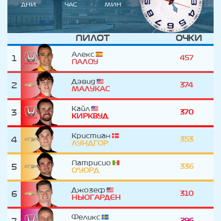
ДНИ
ЧАС
МИН
ПИЛОТ
ОЧКИ
Алекс
1
457
ПАЛОУ
Дэвид
2
374
МАЛУКАС
Кайл
3
370
КИРКВУД
Кристиан
4
353
ЛУНДГОР
Патрисио
5
336
О'УОРД
Джозеф
6
310
НЬЮГАРДЕН
Феликс
7
296