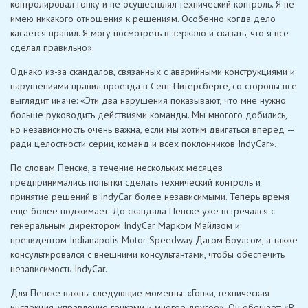
контролировал гонку и не осуществлял технический контроль. Я не
имею никакого отношения к решениям. Особенно когда дело
касается правил. Я могу посмотреть в зеркало и сказать, что я все
сделал правильно».
Однако из-за скандалов, связанных с аварийными конструкциями и
нарушениями правил проезда в Сент-Питерсберге, со стороны все
выглядит иначе: «Эти два нарушения показывают, что мне нужно
больше руководить действиями команды. Мы многого добились,
но независимость очень важна, если мы хотим двигаться вперед —
ради целостности серии, команд и всех поклонников IndyCar».
По словам Пенске, в течение нескольких месяцев
предпринимались попытки сделать технический контроль и
принятие решений в IndyCar более независимыми. Теперь время
еще более поджимает. До скандала Пенске уже встречался с
генеральным директором IndyCar Марком Майлзом и
президентом Indianapolis Motor Speedway Дагом Боулсом, а также
консультировался с внешними консультантами, чтобы обеспечить
независимость IndyCar.
Для Пенске важны следующие моменты: «Гонки, техническая
инспекция, управление гонками и многое другое». Он обещает: «В