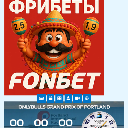
ONLYBULLS GRAND PRIX OF PORTLAND
0
0
0
0
0
0