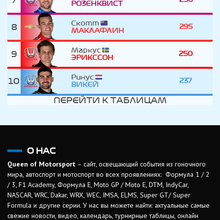
РОЗЕНКВИСТ
Скотт
8
295
МАКЛАФЛИН
Маркус
9
250
ЭРИКССОН
Ринус
10
237
ВИКЕЙ
ПЕРЕЙТИ К ТАБЛИЦАМ
О НАС
Queen of Motorsport
– сайт, освещающий события из гоночного
мира, автоспорт и мотоспорт во всех проявлениях: Формула 1 / 2
/ 3, F1 Academy, Формула Е, Moto GP / Moto E, DTM, IndyCar,
NASCAR, WRC, Dakar, WRX, WEC, IMSA, ELMS, Super GT/ Super
Formula и другие серии. У нас вы можете найти: актуальные самые
свежие новости, видео, календарь, турнирные таблицы, онлайн