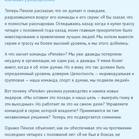
Теперь Пенске рассказал, что он думает о скандале,
разразившемся вокруг его команды и его серии: «Я бы сказал, что
я полностью разочарован. Оглядываясь назад: когда я купил трассу
четыре с половиной года назад, моим главным приоритетом было
инвестирование и привлечение лучших людей. Мы хотели вывести
серию и трассу на более высокий уровень, и мы этого добились.
А что насчет команды «Penske»? Мы уже дважды потерпели
неудачу в организации, не один раз, а дважды. У меня болит
живот, когда я об этом думаю. Но я вижу это так: должен быть
определенный уровень доверия. Целостность — индивидуальная и
групповая — наша команда, спорт: я думаю, мы подвели людей».
Вот почему «Penske» уволила руководство и наняла новых
лидеров. «Мы оставим это позади, и наша цель — выиграть гонку в
эти выходные». Но работает ли это на самом деле? Управляете
командой в серии, которой владеете? Принимаются ли там
независимые решения? Теперь это подвергается сомнению.
Однако Пенске объясняет, как он обеспечивал это на протяжении
последних четырех с половиной лет: «Я не был в боксах, не