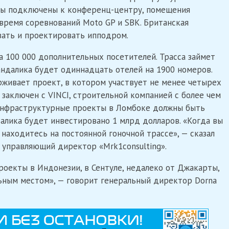
ксы подключены к конференц-центру, помещения
время соревнований Moto GP и SBK. Британская
вать и проектировать ипподром.
а 100 000 дополнительных посетителей. Трасса займет
Мандалика будет одиннадцать отелей на 1900 номеров.
ивает проект, в котором участвует не менее четырех
 заключен с VINCI, строительной компанией с более чем
 инфраструктурные проекты в Ломбоке должны быть
далика будет инвестировано 1 млрд долларов. «Когда вы
 находитесь на постоянной гоночной трассе», — сказал
 управляющий директор «Mrk1consulting».
роекты в Индонезии, в Сентуле, недалеко от Джакарты,
льным местом», — говорит генеральный директор Dorna