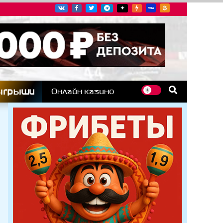
угих гоночных серий
ыгрыши
Онлайн казино