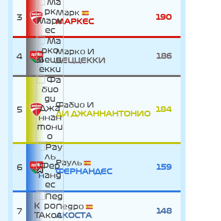
Марк
3
190
МАРКЕС
Марко
4
186
БЕЦЦЕККИ
Фабио
5
184
ДИ ДЖАННАНТОНИО
Рауль
6
159
ФЕРНАНДЕС
Педро
7
148
АКОСТА