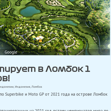
Google
тирует в Ломбок 1
в!
Индонезии
,
Индонезия
,
Ломбок
о Superbike и Moto GP от 2021 года на острове Ломбок
ланированных на 2021 год встреч чемпионатов мира по