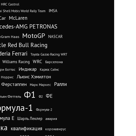
 HRC Castrol
IMSA
i Shell Mobis World Rally Team
Car
McLaren
cedes-AMG PETRONAS
MotoGP
yGram Haas
NASCAR
cle Red Bull Racing
eria Ferrari
Toyota Gazoo Racing WRT
WRC
Williams Racing
Барселона
Индикар
ри Боттас
Карлос Сайнс
Льюис Хэмилтон
 Норрис
Ралли
 Ферстаппен
Марк Маркес
Ф1
ФЕ
тьян Феттель
Ф2
рмула-1
Формула-2
мула Е
Шарль Леклер
авария
нка
квалификация
коронавирус