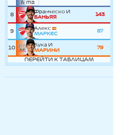
Франческо
8
143
БАНЬЯЯ
Алекс
9
87
МАРКЕС
Лука
10
79
МАРИНИ
ПЕРЕЙТИ К ТАБЛИЦАМ