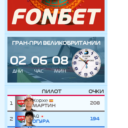
ГРАН-ПРИ ВЕЛИКОБРИТАНИИ
0
2
0
6
0
8
ДНИ
ЧАС
МИН
ПИЛОТ
ОЧКИ
Хорхе
1
208
МАРТИН
Ай
2
194
ОГУРА