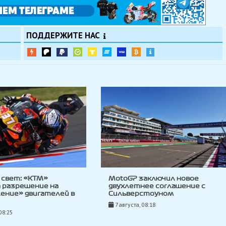
ПОДДЕРЖИТЕ НАС
 свет: «KTM»
MotoGP заключил новое
 разрешение на
двухлетнее соглашение с
ение» двигателей в
Сильверстоуном
7 августа, 08:18
08:25