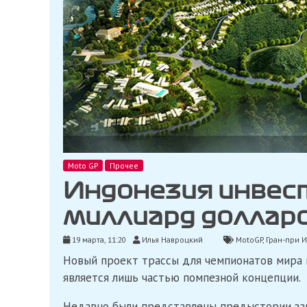
Moto GP
Прочее
Индонезия инвес
миллиард долларо
19 марта, 11:20
Илья Навроцкий
MotoGP
,
Гран-при 
Новый проект трассы для чемпионатов мира п
является лишь частью помпезной концепции.
Недавно были представлены предыстории зап