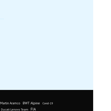
BWT Alpine
 Martin Aramco
Covid-19
FIA
Ducati Lenovo Team