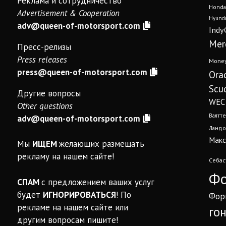
Реклама и сотрудничество
Honda
Advertisement & Cooperation
Hyunda
adv@queen-of-motorsport.com
Indy
Mer
Пресс-релизы
Press releases
Mone
press@queen-of-motorsport.com
Ora
Scud
Другие вопросы
WEC
Other questions
Валтте
adv@queen-of-motorsport.com
Ландо
Макс
Мы
ИЩЕМ
желающих размещать
рекламу на нашем сайте!
Себас
Фо
СПАМ
с предложением ваших услуг
будет
ИГНОРИРОВАТЬСЯ
! По
Фор
рекламе на нашем сайте или
го
другим вопросам пишите!