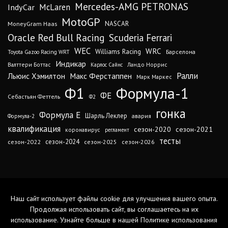
Mercedes-AMG PETRONAS
IndyCar
McLaren
MotoGP
MoneyGram Haas
NASCAR
Oracle Red Bull Racing
Scuderia Ferrari
WEC
WRC
Williams Racing
Барселона
Toyota Gazoo Racing WRT
Индикар
Валттери Боттас
Ландо Норрис
Карлос Сайнс
Ралли
Льюис Хэмилтон
Макс Ферстаппен
Марк Маркес
Ф1
Формула-1
ФЕ
Себастьян Феттель
Ф2
гонка
Формула Е
Шарль Леклер
авария
Формула-2
квалификация
сезон-2020
сезон-2021
коронавирус
регламент
тесты
сезон-2024
сезон-2022
сезон-2025
сезон-2026
Наш сайт использует файлы cookie для улучшения вашего опыта.
Продолжая использовать сайт, вы соглашаетесь на их
использование. Узнайте больше в нашей
Политике использования