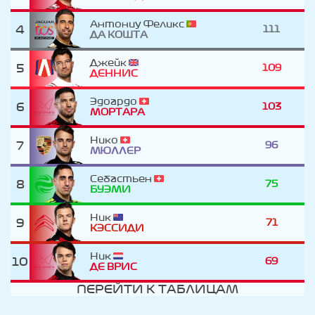
Антониу Феликс
4
111
ДА КОШТА
Джейк
5
109
ДЕННИС
Эдоардо
6
103
МОРТАРА
Нико
7
96
МЮЛЛЕР
Себастьен
8
75
БУЭМИ
Ник
9
71
КЭССИДИ
Ник
10
69
ДЕ ВРИC
ПЕРЕЙТИ К ТАБЛИЦАМ