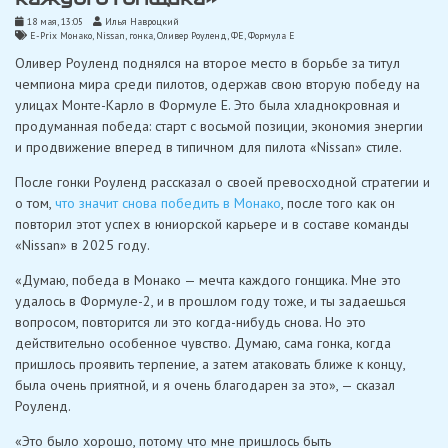
18 мая, 13:05
Илья Навроцкий
E-Prix Монако
,
Nissan
,
гонка
,
Оливер Роуленд
,
ФЕ
,
Формула Е
Оливер Роуленд поднялся на второе место в борьбе за титул
чемпиона мира среди пилотов, одержав свою вторую победу на
улицах Монте-Карло в Формуле E. Это была хладнокровная и
продуманная победа: старт с восьмой позиции, экономия энергии
и продвижение вперед в типичном для пилота «Nissan» стиле.
После гонки Роуленд рассказал о своей превосходной стратегии и
о том,
что значит снова победить в Монако
, после того как он
повторил этот успех в юниорской карьере и в составе команды
«Nissan» в 2025 году.
«Думаю, победа в Монако — мечта каждого гонщика. Мне это
удалось в Формуле-2, и в прошлом году тоже, и ты задаешься
вопросом, повторится ли это когда-нибудь снова. Но это
действительно особенное чувство. Думаю, сама гонка, когда
пришлось проявить терпение, а затем атаковать ближе к концу,
была очень приятной, и я очень благодарен за это», — сказал
Роуленд.
«Это было хорошо, потому что мне пришлось быть