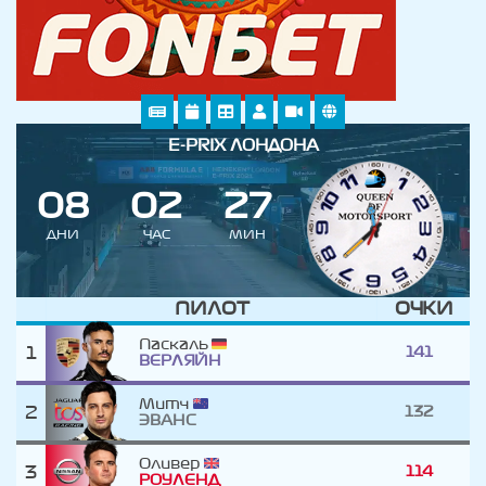
E-PRIX ЛОНДОНА
0
8
0
2
2
6
7
ДНИ
ЧАС
МИН
ПИЛОТ
ОЧКИ
Паскаль
1
141
ВЕРЛЯЙН
Митч
2
132
ЭВАНС
Оливер
3
114
РОУЛЕНД