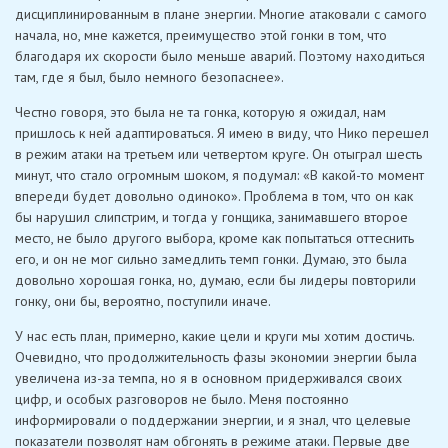
дисциплинированным в плане энергии. Многие атаковали с самого
начала, но, мне кажется, преимущество этой гонки в том, что
благодаря их скорости было меньше аварий. Поэтому находиться
там, где я был, было немного безопаснее».
Честно говоря, это была не та гонка, которую я ожидал, нам
пришлось к ней адаптироваться. Я имею в виду, что Нико перешел
в режим атаки на третьем или четвертом круге. Он отыграл шесть
минут, что стало огромным шоком, я подумал: «В какой-то момент
впереди будет довольно одиноко». Проблема в том, что он как
бы нарушил слипстрим, и тогда у гонщика, занимавшего второе
место, не было другого выбора, кроме как попытаться оттеснить
его, и он не мог сильно замедлить темп гонки. Думаю, это была
довольно хорошая гонка, но, думаю, если бы лидеры повторили
гонку, они бы, вероятно, поступили иначе.
У нас есть план, примерно, какие цели и круги мы хотим достичь.
Очевидно, что продолжительность фазы экономии энергии была
увеличена из-за темпа, но я в основном придерживался своих
цифр, и особых разговоров не было. Меня постоянно
информировали о поддержании энергии, и я знал, что целевые
показатели позволят нам обгонять в режиме атаки. Первые две