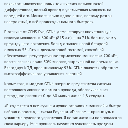
появилось множество новых технических возможностей:
дифференциал, полный привод и увеличенная мощность на
передней оси. Мощность почти вдвое выше, поэтому разгон
невероятный, и всё происходит намного быстрее».
В отличие от GEN3 Evo, GEN4 демонстрирует впечатляющую
пиковую мощность в 600 кВт (815 л.с.) — на 71% больше, чем у
предыдущего поколения. Болид оснащен новой батареей
емкостью 55 кВт⋅ч и двухмоторной системой, способной
обеспечивать рекуперативное торможение мощностью 700 кВт,
восстанавливая почти 50% энергии, затраченной во время гонки.
Благодаря КПД, превышающему 97%, GEN4 является образцом
высокоэффективного управления энергией.
Кроме того, в модели GEN4 впервые представлена ​​система
постоянного активного полного привода, обеспечивающая
рекордное разгон от 0 до 60 миль в час за 1,8 секунды.
«В ходе теста я все лучше и лучше освоился с машиной и быстро
набрал скорость», — сказал Роуленд. «Главное — привыкнуть к
усилителю рулевого управления. Я не так часто им пользовался за
свою карьеру. Мне пришлось научиться чувствовать пределы