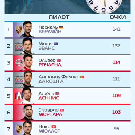
ПИЛОТ
ОЧКИ
Паскаль
1
141
ВЕРЛЯЙН
Митч
2
132
ЭВАНС
Оливер
3
114
РОУЛЕНД
Антониу Феликс
4
111
ДА КОШТА
Джейк
5
109
ДЕННИС
Эдоардо
6
103
МОРТАРА
Нико
7
96
МЮЛЛЕР