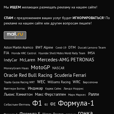
Мы
ИЩЕМ
желающих размещать рекламу на нашем сайте!
СПАМ
с предложением ваших услуг будет
ИГНОРИРОВАТЬСЯ
! По
рекламе на нашем сайте или другим вопросам пишите!
DTM
BWT Alpine
Aston Martin Aramco
Ducati Lenovo Team
Covid-19
FIA
IMSA
Honda HRC Castrol
Hyundai Shell Mobis World Rally Team
Mercedes-AMG PETRONAS
IndyCar
McLaren
MotoGP
MoneyGram Haas
NASCAR
Oracle Red Bull Racing
Scuderia Ferrari
WEC
WRC
Williams Racing
Барселона
Toyota Gazoo Racing WRT
Индикар
Валттери Боттас
Ландо Норрис
Карлос Сайнс
Ралли
Льюис Хэмилтон
Макс Ферстаппен
Марк Маркес
Ф1
Формула-1
ФЕ
Себастьян Феттель
Ф2
гонка
Формула Е