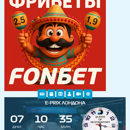
E-PRIX ЛОНДОНА
0
7
1
0
3
5
ДНИ
ЧАС
МИН