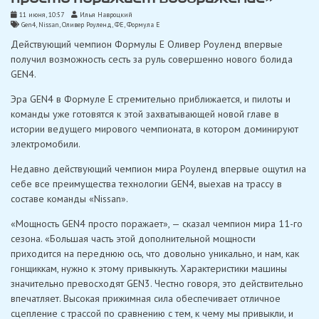
11 июня, 10:57
Илья Навроцкий
Gen4
,
Nissan
,
Оливер Роуленд
,
ФЕ
,
Формула Е
Действующий чемпион Формулы E Оливер Роуленд впервые
получил возможность сесть за руль совершенно нового болида
GEN4.
Эра GEN4 в Формуле E стремительно приближается, и пилоты и
команды уже готовятся к этой захватывающей новой главе в
истории ведущего мирового чемпионата, в котором доминируют
электромобили.
Недавно действующий чемпион мира Роуленд впервые ощутил на
себе все преимущества технологии GEN4, выехав на трассу в
составе команды «Nissan».
«Мощность GEN4 просто поражает», — сказал чемпион мира 11-го
сезона. «Большая часть этой дополнительной мощности
приходится на переднюю ось, что довольно уникально, и нам, как
гонщиккам, нужно к этому привыкнуть. Характеристики машины
значительно превосходят GEN3. Честно говоря, это действительно
впечатляет. Высокая прижимная сила обеспечивает отличное
сцепление с трассой по сравнению с тем, к чему мы привыкли, и