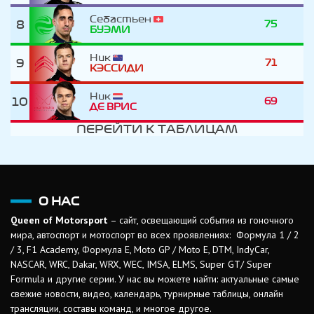
Себастьен
8
75
БУЭМИ
Ник
9
71
КЭССИДИ
Ник
10
69
ДЕ ВРИC
ПЕРЕЙТИ К ТАБЛИЦАМ
О НАС
Queen of Motorsport
– сайт, освещающий события из гоночного
мира, автоспорт и мотоспорт во всех проявлениях: Формула 1 / 2
/ 3, F1 Academy, Формула Е, Moto GP / Moto E, DTM, IndyCar,
NASCAR, WRC, Dakar, WRX, WEC, IMSA, ELMS, Super GT/ Super
Formula и другие серии. У нас вы можете найти: актуальные самые
свежие новости, видео, календарь, турнирные таблицы, онлайн
трансляции, составы команд, и многое другое.