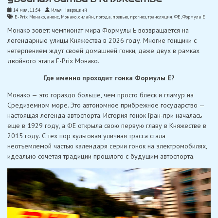
14 мая, 11:54
Илья Навроцкий
E-Prix Монако
,
анонс
,
Монако
,
онлайн
,
погода
,
превью
,
прогноз
,
трансляция
,
ФЕ
,
Формула Е
Монако зовет: чемпионат мира Формулы E возвращается на
легендарные улицы Княжества в 2026 году. Многие гонщики с
нетерпением ждут своей домашней гонки, даже двух в рамках
двойного этапа E-Prix Монако.
Где именно проходит гонка Формулы E?
Монако — это гораздо больше, чем просто блеск и гламур на
Средиземном море. Это автономное прибрежное государство —
настоящая легенда автоспорта. История гонок Гран-при началась
еще в 1929 году, а ФE открыла свою первую главу в Княжестве в
2015 году. С тех пор культовая уличная трасса стала
неотъемлемой частью календаря серии гонок на электромобилях,
идеально сочетая традиции прошлого с будущим автоспорта.