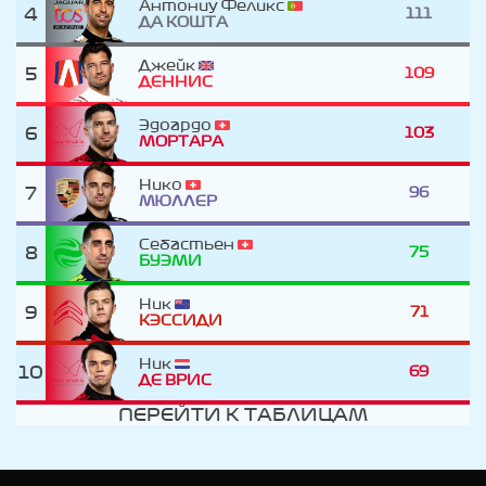
Антониу Феликс
4
111
ДА КОШТА
Джейк
5
109
ДЕННИС
Эдоардо
6
103
МОРТАРА
Нико
7
96
МЮЛЛЕР
Себастьен
8
75
БУЭМИ
Ник
9
71
КЭССИДИ
Ник
10
69
ДЕ ВРИC
ПЕРЕЙТИ К ТАБЛИЦАМ