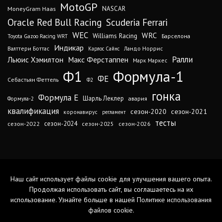
MotoGP
MoneyGram Haas
NASCAR
Oracle Red Bull Racing
Scuderia Ferrari
WEC
WRC
Williams Racing
Барселона
Toyota Gazoo Racing WRT
Индикар
Валттери Боттас
Ландо Норрис
Карлос Сайнс
Ралли
Льюис Хэмилтон
Макс Ферстаппен
Марк Маркес
Ф1
Формула-1
ФЕ
Себастьян Феттель
Ф2
гонка
Формула Е
Шарль Леклер
авария
Формула-2
квалификация
сезон-2020
сезон-2021
коронавирус
регламент
тесты
сезон-2024
сезон-2022
сезон-2025
сезон-2026
Наш сайт использует файлы cookie для улучшения вашего опыта.
Продолжая использовать сайт, вы соглашаетесь на их
использование. Узнайте больше в нашей
Политике использования
файлов cookie
.