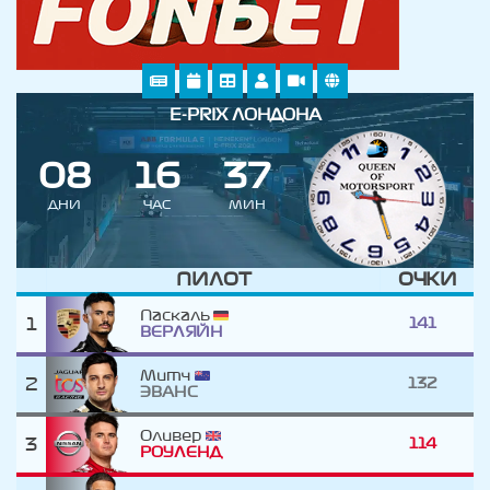
E-PRIX ЛОНДОНА
0
8
1
6
3
7
ДНИ
ЧАС
МИН
ПИЛОТ
ОЧКИ
Паскаль
1
141
ВЕРЛЯЙН
Митч
2
132
ЭВАНС
Оливер
3
114
РОУЛЕНД