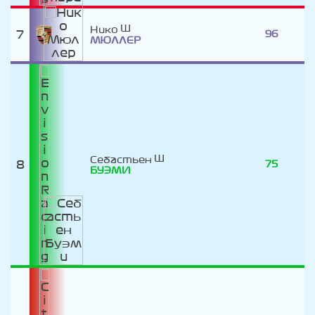
Нико
7
96
МЮЛЛЕР
Себастьен
8
75
БУЭМИ