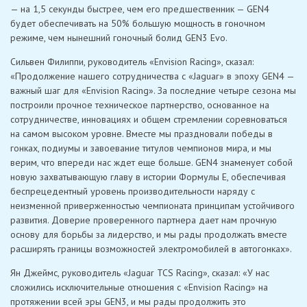
— на 1,5 секунды быстрее, чем его предшественник — GEN4
будет обеспечивать на 50% большую мощность в гоночном
режиме, чем нынешний гоночный болид GEN3 Evo.
Сильвен Филиппи, руководитель «Envision Racing», сказал:
«Продолжение нашего сотрудничества с «Jaguar» в эпоху GEN4 —
важный шаг для «Envision Racing». За последние четыре сезона мы
построили прочное техническое партнерство, основанное на
сотрудничестве, инновациях и общем стремлении соревноваться
на самом высоком уровне. Вместе мы праздновали победы в
гонках, подиумы и завоевание титулов чемпионов мира, и мы
верим, что впереди нас ждет еще больше. GEN4 знаменует собой
новую захватывающую главу в истории Формулы E, обеспечивая
беспрецедентный уровень производительности наряду с
неизменной приверженностью чемпионата принципам устойчивого
развития. Доверие проверенного партнера дает нам прочную
основу для борьбы за лидерство, и мы рады продолжать вместе
расширять границы возможностей электромобилей в автогонках».
Ян Джеймс, руководитель «Jaguar TCS Racing», сказал: «У нас
сложились исключительные отношения с «Envision Racing» на
протяжении всей эры GEN3, и мы рады продолжить это