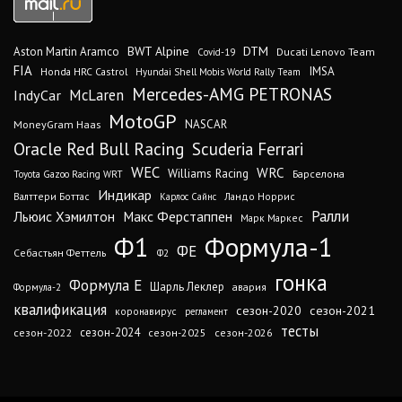
DTM
BWT Alpine
Aston Martin Aramco
Ducati Lenovo Team
Covid-19
FIA
IMSA
Honda HRC Castrol
Hyundai Shell Mobis World Rally Team
Mercedes-AMG PETRONAS
IndyCar
McLaren
MotoGP
MoneyGram Haas
NASCAR
Oracle Red Bull Racing
Scuderia Ferrari
WEC
WRC
Williams Racing
Барселона
Toyota Gazoo Racing WRT
Индикар
Валттери Боттас
Ландо Норрис
Карлос Сайнс
Ралли
Льюис Хэмилтон
Макс Ферстаппен
Марк Маркес
Ф1
Формула-1
ФЕ
Себастьян Феттель
Ф2
гонка
Формула Е
Шарль Леклер
авария
Формула-2
квалификация
сезон-2020
сезон-2021
коронавирус
регламент
тесты
сезон-2024
сезон-2022
сезон-2025
сезон-2026