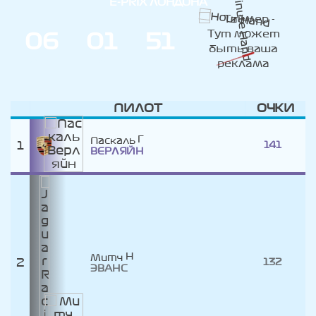
E-PRIX ЛОНДОНА
0
6
0
1
5
1
ДНИ
ЧАС
МИН
ПИЛОТ
ОЧКИ
Паскаль
1
141
ВЕРЛЯЙН
Митч
2
132
ЭВАНС