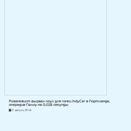
Розенквист вырвал поул для гонки IndyCar в Портленде,
опередив Палоу на 0,018 секунды
9 августа, 09:34