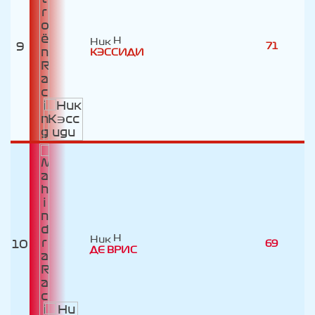
Ник
9
71
КЭССИДИ
Ник
10
69
ДЕ ВРИC