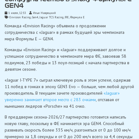
GEN4
1 июля, 12:53
Илья Навроцкий
Envision Racing
,
Gen4
,
Jaguar TCS Racing
,
ФЕ
,
Формула Е
Команда «Envision Racing» объявила о продолжении
сотрудничества с «Jaguar» в рамках будущей эры чемпионата
мира Формулы Е — GEN4.
Команды «Envision Racing» и «Jaguar» поддерживают долгое и
успешное сотрудничество в чемпионате мира ФE, завоевав 58
подиумов, 23 победы и 13 поул-позиций с начала партнерства в
девятом сезоне.
«Jaguar I-TYPE 7» сыграл ключевую роль в этом успехе, одержав
11 побед в гонках в эпоху GEN3 Evo — больше, чем любой другой
производитель. В текущем зачете производителей
«Jaguar»
уверенно занимает второе место с 283 очками
, отставая от
нынешних лидеров «Porsche» на 41 очко.
В преддверии сезона-2026/27 партнерство готовится написать
новую главу, поскольку в ФE начинается эра GEN4. Способный
развивать скорость более 335 км/ч, разгоняться от 0 до 100 км/ч
примерно за 1,8 секунды и от 0 до 200 км/ч всего за 4,4 секунды