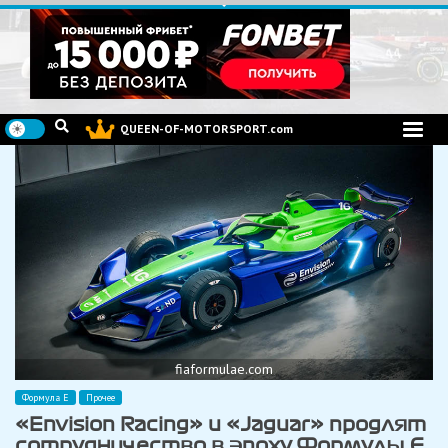
Перейти
к
содержимому
QUEEN-OF-MOTORSPORT.com
fiaformulae.com
Формула Е
Прочее
«Envision Racing» и «Jaguar» продлят
сотрудничество в эпоху Формулы Е