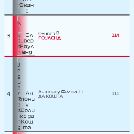
Оливер
3
114
РОУЛЕНД
Антониу Феликс
4
111
ДА КОШТА