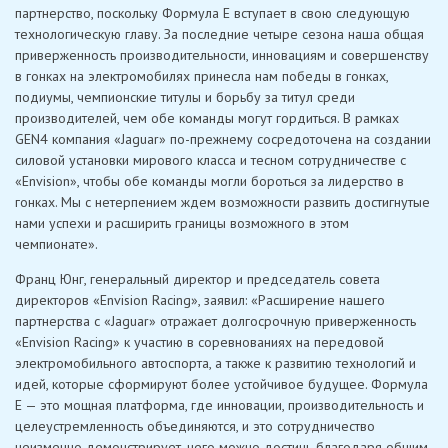
партнерство, поскольку Формула E вступает в свою следующую
технологическую главу. За последние четыре сезона наша общая
приверженность производительности, инновациям и совершенству
в гонках на электромобилях принесла нам победы в гонках,
подиумы, чемпионские титулы и борьбу за титул среди
производителей, чем обе команды могут гордиться. В рамках
GEN4 компания «Jaguar» по-прежнему сосредоточена на создании
силовой установки мирового класса и тесном сотрудничестве с
«Envision», чтобы обе команды могли бороться за лидерство в
гонках. Мы с нетерпением ждем возможности развить достигнутые
нами успехи и расширить границы возможного в этом
чемпионате».
Франц Юнг, генеральный директор и председатель совета
директоров «Envision Racing», заявил: «Расширение нашего
партнерства с «Jaguar» отражает долгосрочную приверженность
«Envision Racing» к участию в соревнованиях на передовой
электромобильного автоспорта, а также к развитию технологий и
идей, которые сформируют более устойчивое будущее. Формула
E — это мощная платформа, где инновации, производительность и
целеустремленность объединяются, и это сотрудничество
неизменно демонстрирует, чего можно достичь благодаря общим