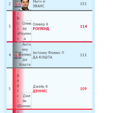
Митч
2
132
ЭВАНС
Оливер
3
114
РОУЛЕНД
Антониу Феликс
4
111
ДА КОШТА
Джейк
5
109
ДЕННИС