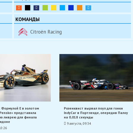
КОМАНДЫ
Citroën Racing
 Формулой E в золотом
Розенквист вырвал поул для гонки
 Penske» представила
IndyCar в Портленде, опередив Палоу
ю ливрею для финала
на 0,018 секунды
ондоне
9 августа, 09:34
10:26