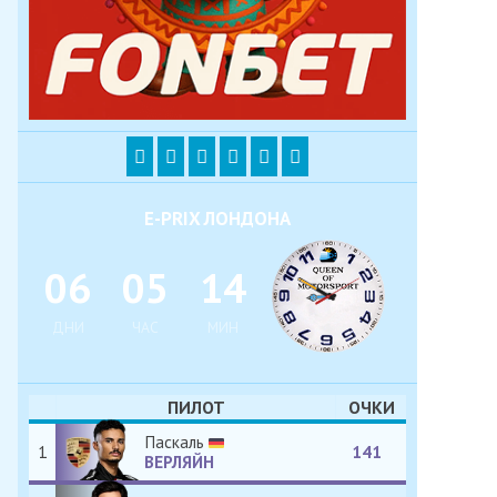
E-PRIX ЛОНДОНА
0
6
0
5
1
4
ДНИ
ЧАС
МИН
ПИЛОТ
ОЧКИ
Паскаль
1
141
ВЕРЛЯЙН