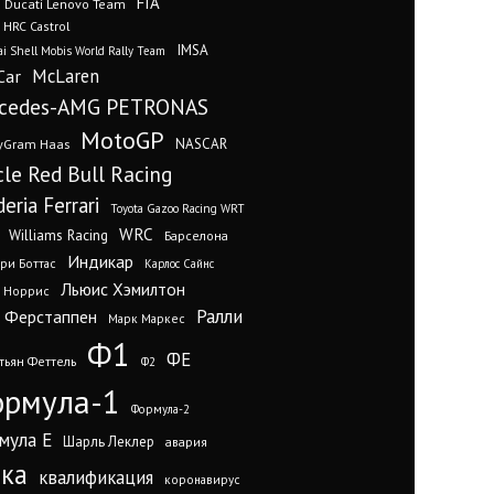
FIA
Ducati Lenovo Team
 HRC Castrol
IMSA
i Shell Mobis World Rally Team
Car
McLaren
cedes-AMG PETRONAS
MotoGP
yGram Haas
NASCAR
cle Red Bull Racing
eria Ferrari
Toyota Gazoo Racing WRT
WRC
Williams Racing
Барселона
Индикар
ри Боттас
Карлос Сайнс
Льюис Хэмилтон
 Норрис
Ралли
 Ферстаппен
Марк Маркес
Ф1
ФЕ
тьян Феттель
Ф2
рмула-1
Формула-2
мула Е
Шарль Леклер
авария
нка
квалификация
коронавирус