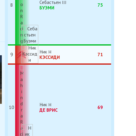
Себастьен
8
75
БУЭМИ
Ник
9
71
КЭССИДИ
Ник
10
69
ДЕ ВРИC