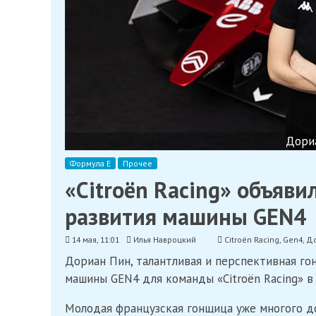
Дори
Формула Е
Прочее
«Citroën Racing» объяв
развития машины GEN4
14 мая, 11:01
Илья Навроцкий
Citroën Racing
,
Gen4
,
До
Дориан Пин, талантливая и перспективная го
машины GEN4 для команды «Citroën Racing» в
Молодая французская гонщица уже многого доб