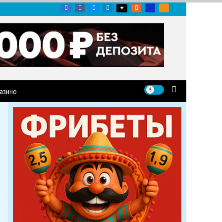
угих гоночных серий
азино