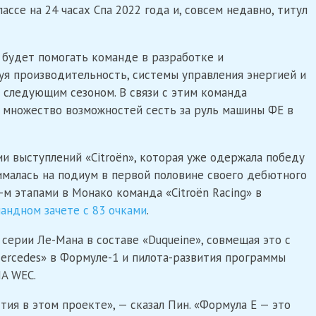
лассе на 24 часах Спа 2022 года и, совсем недавно, титул
н будет помогать команде в разработке и
я производительность, системы управления энергией и
 следующим сезоном. В связи с этим команда
т множество возможностей сесть за руль машины ФE в
ии выступлений «Citroën», которая уже одержала победу
нималась на подиум в первой половине своего дебютного
-м этапами в Монако команда «Citroën Racing» в
андном зачете с 83 очками
.
серии Ле-Мана в составе «Duqueine», совмещая это с
ercedes» в Формуле-1 и пилота-развития программы
IA WEC.
тия в этом проекте», — сказал Пин. «Формула E — это