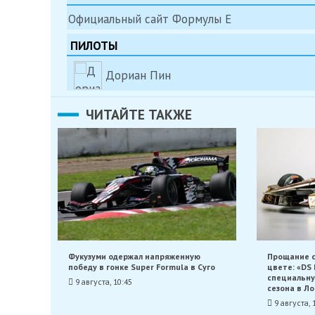
Официальный сайт Формулы Е
ПИЛОТЫ
Дориан Пин
ЧИТАЙТЕ ТАКЖЕ
Фукузуми одержал напряженную
Прощание с
победу в гонке Super Formula в Суго
цвете: «DS
специальну
9 августа, 10:45
сезона в Л
9 августа, 