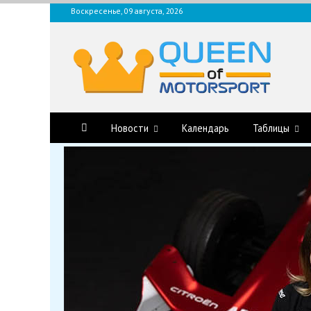
Перейти
Воскресенье, 09 августа, 2026
к
содержимому
QUEEN-OF-MOTORSPOR
Аналитика, статистика, трансляции Формулы-1 (Ф2/Ф3/F1 Academ
Новости
Календарь
Таблицы