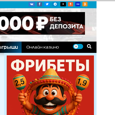
угих гоночных серий
ыгрыши
Онлайн казино