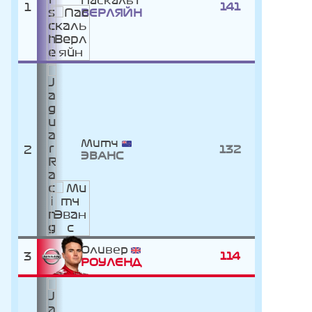
Паскаль
1
141
ВЕРЛЯЙН
Митч
2
132
ЭВАНС
Оливер
3
114
РОУЛЕНД