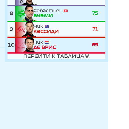
Себастьен
8
75
БУЭМИ
Ник
9
71
КЭССИДИ
Ник
10
69
ДЕ ВРИC
ПЕРЕЙТИ К ТАБЛИЦАМ