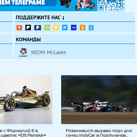
ПОДДЕРЖИТЕ НАС
КОМАНДЫ
NEOM McLaren
 с Формулой E в
Розенквист вырвал поул для
цвете: «DS Penske»
гонки IndyCar в Портленде,