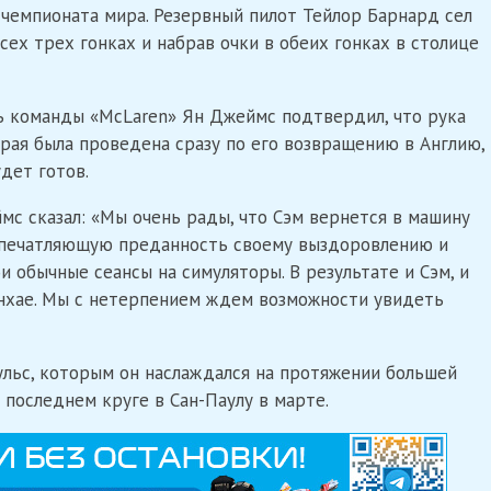
в чемпионата мира. Резервный пилот Тейлор Барнард сел
сех трех гонках и набрав очки в обеих гонках в столице
ь команды «McLaren» Ян Джеймс подтвердил, что рука
рая была проведена сразу по его возвращению в Англию,
удет готов.
мс сказал: «Мы очень рады, что Сэм вернется в машину
 впечатляющую преданность своему выздоровлению и
 обычные сеансы на симуляторы. В результате и Сэм, и
анхае. Мы с нетерпением ждем возможности увидеть
льс, которым он наслаждался на протяжении большей
а последнем круге в Сан-Паулу в марте.