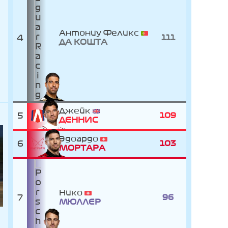
Антониу Феликс
4
111
ДА КОШТА
Джейк
5
109
ДЕННИС
Эдоардо
6
103
МОРТАРА
Нико
7
96
МЮЛЛЕР