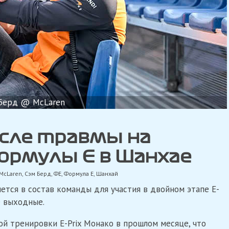
Берд @ McLaren
осле травмы на
ормулы Е в Шанхае
McLaren
,
Сэм Берд
,
ФЕ
,
Формула Е
,
Шанхай
ется в состав команды для участия в двойном этапе E-
е выходные.
ой тренировки E-Prix Монако в прошлом месяце, что