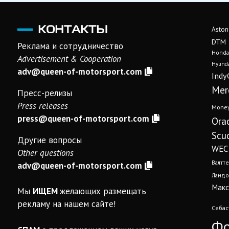
КОНТАКТЫ
Aston
DTM
Реклама и сотрудничество
Honda
Advertisement & Cooperation
Hyunda
adv@queen-of-motorsport.com
Indy
Mer
Пресс-релизы
Press releases
Mone
press@queen-of-motorsport.com
Ora
Scud
Другие вопросы
WEC
Other questions
Валтте
adv@queen-of-motorsport.com
Ландо
Макс
Мы
ИЩЕМ
желающих размещать
рекламу на нашем сайте!
Себас
Фо