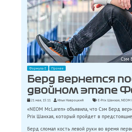
Сэм 
Формула Е
Прочее
Берд вернется п
двойном этапе Ф
21 мая, 15:11
Илья Навроцкий
E-Prix Шанхая
,
NEOM 
«NEOM McLaren» объявила, что Сэм Берд верн
Prix Шанхая, который пройдет в предстоящи
Берд сломал кость левой руки во время перв