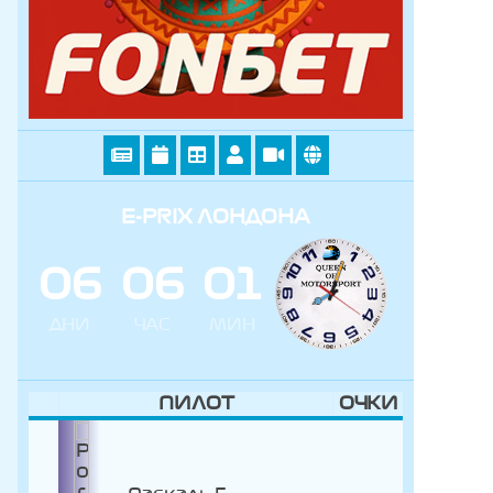
E-PRIX ЛОНДОНА
0
6
0
6
0
1
ДНИ
ЧАС
МИН
ПИЛОТ
ОЧКИ