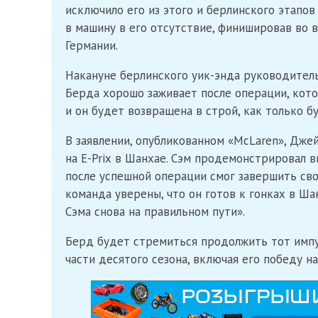
исключило его из этого и берлинского этапо
в машину в его отсутствие, финишировав во в
Германии.
Накануне берлинского уик-энда руководител
Берда хорошо заживает после операции, кото
и он будет возвращена в строй, как только б
В заявлении, опубликованном «McLaren», Джей
на E-Priх в Шанхае. Сэм продемонстрировал
после успешной операции смог завершить свои
команда уверены, что он готов к гонках в Ш
Сэма снова на правильном пути».
Берд будет стремиться продолжить тот импу
части десятого сезона, включая его победу н