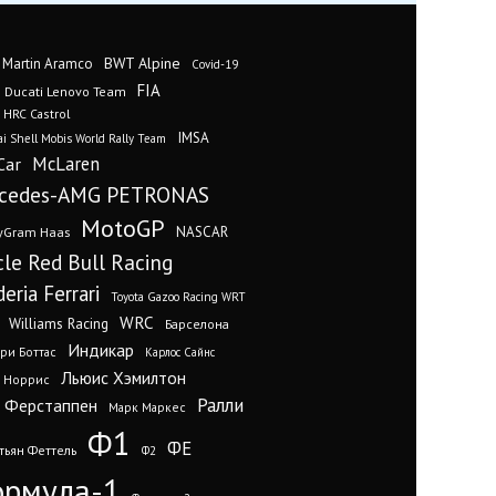
BWT Alpine
 Martin Aramco
Covid-19
FIA
Ducati Lenovo Team
 HRC Castrol
IMSA
i Shell Mobis World Rally Team
Car
McLaren
cedes-AMG PETRONAS
MotoGP
yGram Haas
NASCAR
cle Red Bull Racing
eria Ferrari
Toyota Gazoo Racing WRT
WRC
Williams Racing
Барселона
Индикар
ри Боттас
Карлос Сайнс
Льюис Хэмилтон
 Норрис
Ралли
 Ферстаппен
Марк Маркес
Ф1
ФЕ
тьян Феттель
Ф2
рмула-1