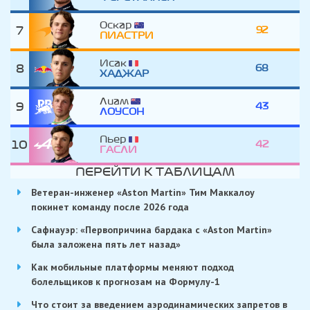
Оскар
7
92
ПИАСТРИ
Исак
8
68
ХАДЖАР
Лиам
9
43
ЛОУСОН
Пьер
10
42
ГАСЛИ
ПЕРЕЙТИ К ТАБЛИЦАМ
Ветеран-инженер «Aston Martin» Тим Маккалоу
покинет команду после 2026 года
Сафнауэр: «Первопричина бардака с «Aston Martin»
была заложена пять лет назад»
Как мобильные платформы меняют подход
болельщиков к прогнозам на Формулу-1
Что стоит за введением аэродинамических запретов в