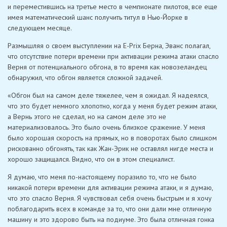
и переместившись на третье место в чемпионате пилотов, все еще
имея математический шанс получить титул в Нью-Йорке в
следующем месяце.
Размышляя о своем выступлении на E-Prix Берна, Эванс полагал,
что отсутствие потери времени при активации режима атаки спасло
Верня от потенциального обгона, в то время как новозеландец
обнаружил, что обгон является сложной задачей.
«Обгон был на самом деле тяжелее, чем я ожидал. Я надеялся,
что это будет немного хлопотно, когда у меня будет режим атаки,
а Вернь этого не сделал, но на самом деле это не
материализовалось. Это было очень близкое сражение. У меня
было хорошая скорость на прямых, но в поворотах было слишком
рискованно обгонять, так как Жан-Эрик не оставлял нигде места и
хорошо защищался. Видно, что он в этом специалист.
Я думаю, что меня по-настоящему поразило то, что не было
никакой потери времени для активации режима атаки, и я думаю,
что это спасло Верня. Я чувствовал себя очень быстрым и я хочу
поблагодарить всех в команде за то, что они дали мне отличную
машину и это здорово быть на подиуме. Это была отличная гонка