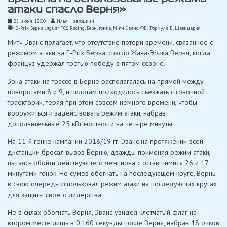
атаки спасло Верня»
25 июня, 12:00
Илья Навроцкий
E-Prix Берна
,
Jaguar TCS Racing
,
Берн
,
гонка
,
Митч Эванс
,
ФЕ
,
Формула Е
,
Швейцария
Митч Эванс полагает, что отсутствие потери времени, связанное с
режимом атаки на E-Prix Берна, спасло Жана-Эрика Верня, когда
француз удержал третью победу в пятом сезоне.
Зона атаки на трассе в Берне располагалась на прямой между
поворотами 8 и 9, и пилотам приходилось съезжать с гоночной
траектории, теряя при этом совсем немного времени, чтобы
вооружиться и задействовать режим атаки, набрав
дополнительные 25 кВт мощности на четыре минуты.
На 11-й гонке кампании 2018/19 гг. Эванс на протяжении всей
дистанции бросал вызов Верню, дважды применяя режим атаки,
пытаясь обойти действующего чемпиона с оставшимися 26 и 17
минутами гонок. Не сумев обогнать на последующем круге, Вернь
в свою очередь использовал режим атаки на последующих кругах
для защиты своего лидерства.
Не в силах обогнать Верня, Эванс увидел клетчатый флаг на
втором месте лишь в 0,160 секунды после Верня, набрав 18 очков