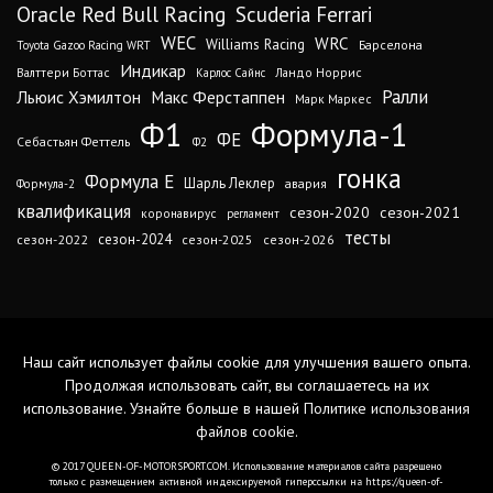
Oracle Red Bull Racing
Scuderia Ferrari
WEC
WRC
Williams Racing
Барселона
Toyota Gazoo Racing WRT
Индикар
Валттери Боттас
Ландо Норрис
Карлос Сайнс
Ралли
Льюис Хэмилтон
Макс Ферстаппен
Марк Маркес
Ф1
Формула-1
ФЕ
Себастьян Феттель
Ф2
гонка
Формула Е
Шарль Леклер
авария
Формула-2
квалификация
сезон-2020
сезон-2021
коронавирус
регламент
тесты
сезон-2024
сезон-2022
сезон-2025
сезон-2026
Наш сайт использует файлы cookie для улучшения вашего опыта.
Продолжая использовать сайт, вы соглашаетесь на их
использование. Узнайте больше в нашей
Политике использования
файлов cookie
.
© 2017 QUEEN-OF-MOTORSPORT.COM. Использование материалов сайта разрешено
только с размещением активной индексируемой гиперссылки на https://queen-of-