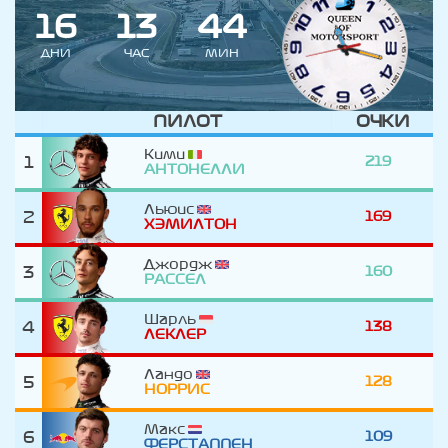
1
6
1
3
4
4
ДНИ
ЧАС
МИН
ПИЛОТ
ОЧКИ
Кими
1
219
АНТОНЕЛЛИ
Льюис
2
169
ХЭМИЛТОН
Джордж
3
160
РАССЕЛ
Шарль
4
138
ЛЕКЛЕР
Ландо
5
128
НОРРИС
Макс
6
109
ФЕРСТАППЕН