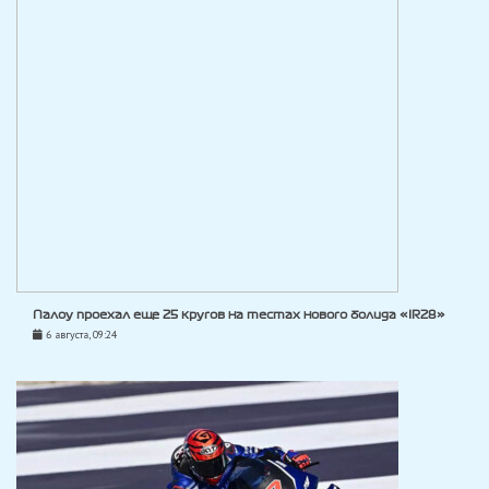
Палоу проехал еще 25 кругов на тестах нового болида «IR28»
6 августа, 09:24